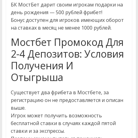
БК МостБет дарит своим игрокам подарки на
день рождения — 500 рублей фрибет!
Бонус доступен для игроков имеющих оборот
на ставках в месяц не менее 1000 рублей.
Мостбет Промокод Для
2-4 Депозитов: Условия
Получения И
Отыгрыша
Существует два фрибета в Мостбете, за
регистрацию он не предоставляется и описан
выше.
Игрок может получить возможность
бесплатной ставки в случаях каждой пятой
ставки и за экспрессы.