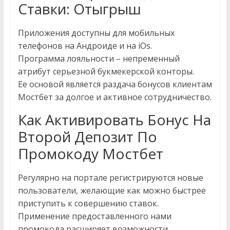
Ставки: Отыгрыш
Приложения доступны для мобильных
телефонов на Андроиде и на iOs.
Программа лояльности – непременный
атрибут серьезной букмекерской конторы.
Ее основой является раздача бонусов клиентам
Мостбет за долгое и активное сотрудничество.
Как Активировать Бонус На
Второй Депозит По
Промокоду Мостбет
Регулярно на портале регистрируются новые
пользователи, желающие как можно быстрее
приступить к совершению ставок.
Применение предоставленного нами
промокода расширяет возможности