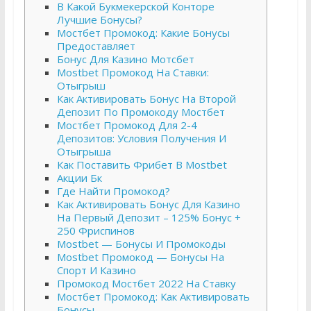
В Какой Букмекерской Конторе
Лучшие Бонусы?
Мостбет Промокод: Какие Бонусы
Предоставляет
Бонус Для Казино Мотсбет
Mostbet Промокод На Ставки:
Отыгрыш
Как Активировать Бонус На Второй
Депозит По Промокоду Мостбет
Мостбет Промокод Для 2-4
Депозитов: Условия Получения И
Отыгрыша
Как Поставить Фрибет В Mostbet
Акции Бк
Где Найти Промокод?
Как Активировать Бонус Для Казино
На Первый Депозит – 125% Бонус +
250 Фриспинов
Mostbet — Бонусы И Промокоды
Mostbet Промокод — Бонусы На
Спорт И Казино
Промокод Мостбет 2022 На Ставку
Мостбет Промокод: Как Активировать
Бонусы