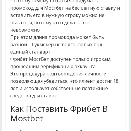
Поэтому самому пытаться придумать
промокод для Мостбет на бесплатную ставку и
вставить его в нужную строку можно не
пытаться, потому что сделать это
невозможно.
При этом длина промокода может быть
разной – букмекер не подгоняет их под
единый стандарт.
Фрибет МостБет доступен только игрокам,
прошедшим верификацию аккаунта.
Это процедура подтверждения личности,
позволяющая убедиться, что клиент достиг 18
лет и использует собственные платежные
средства для ставок.
Как Поставить Фрибет В
Mostbet