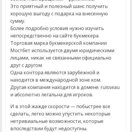
Это приятный и полезный шанс получить
хорошую выгоду с подарка на внесенную
сумму.
Более подробно условия нужно изучить
непосредственно на сайте букмекера.
Торговая марка букмекерской компании
Мостбет используется двумя юридическими
лицами, никак не связанными официально
друг с другом.
Одна контора являются зарубежной и
находится в международной зоне ком.
Другая компания находится в домене. ruisseau
и абсолютно легальна для игроков.
И в этой жажде скорости — побыстрее все
сделать, легко можно упустить некоторые
нетривиальные возможности, которые
впоследствии будут недоступны.