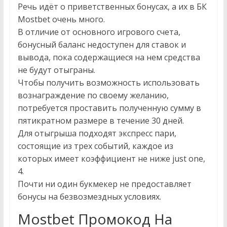
Речь идёт о приветственных бонусах, а их в БК
Mostbet очень много.
В отличие от основного игрового счета,
бонусный баланс недоступен для ставок и
вывода, пока содержащиеся на нем средства
не будут отыграны.
Чтобы получить возможность использовать
вознаграждение по своему желанию,
потребуется проставить полученную сумму в
пятикратном размере в течение 30 дней.
Для отыгрыша подходят экспресс пари,
состоящие из трех событий, каждое из
которых имеет коэффициент не ниже just one,
4.
Почти ни один букмекер не предоставляет
бонусы на безвозмездных условиях.
Mostbet Промокод На