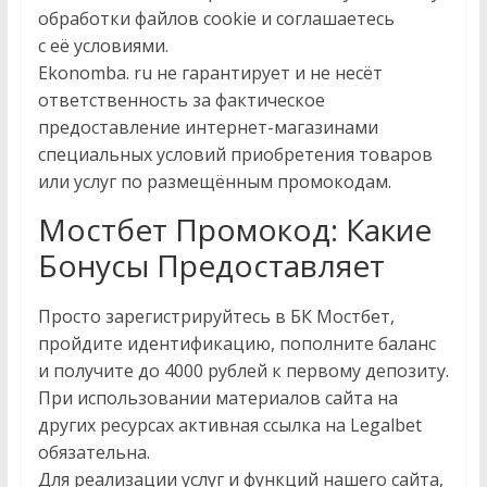
обработки файлов cookie и соглашаетесь
с её условиями.
Ekonomba. ru не гарантирует и не несёт
ответственность за фактическое
предоставление интернет-магазинами
специальных условий приобретения товаров
или услуг по размещённым промокодам.
Мостбет Промокод: Какие
Бонусы Предоставляет
Просто зарегистрируйтесь в БК Мостбет,
пройдите идентификацию, пополните баланс
и получите до 4000 рублей к первому депозиту.
При использовании материалов сайта на
других ресурсах активная ссылка на Legalbet
обязательна.
Для реализации услуг и функций нашего сайта,