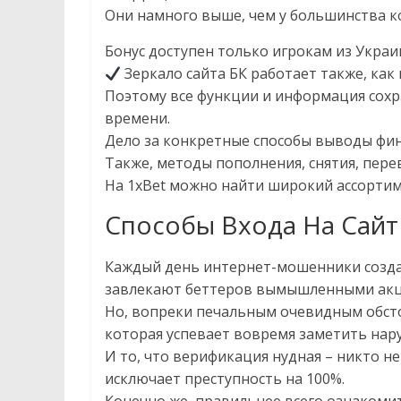
Они намного выше, чем у большинства к
Бонус доступен только игрокам из Украин
Зеркало сайта БК работает также, как
Поэтому все функции и информация сохр
времени.
Дело за конкретные способы выводы фин
Также, методы пополнения, снятия, пере
На 1xBet можно найти широкий ассортим
Способы Входа На Сайт 
Каждый день интернет-мошенники созда
завлекают беттеров вымышленными акц
Но, вопреки печальным очевидным обсто
которая успевает вовремя заметить нар
И то, что верификация нудная – никто не
исключает преступность на 100%.