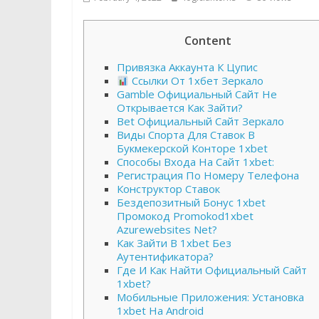
Content
Привязка Аккаунта К Цупис
Ссылки От 1хбет Зеркало
Gamble Официальный Сайт Не
Открывается Как Зайти?
Bet Официальный Сайт Зеркало
Виды Спорта Для Ставок В
Букмекерской Конторе 1xbet
Способы Входа На Сайт 1xbet:
Регистрация По Номеру Телефона
Конструктор Ставок
Бездепозитный Бонус 1xbet
Промокод Promokod1xbet
Azurewebsites Net?
Как Зайти В 1xbet Без
Аутентификатора?
Где И Как Найти Официальный Сайт
1xbet?
Мобильные Приложения: Установка
1xbet На Android