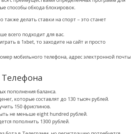
ться с преимуществами определенных программ для
ные способы обхода блокировок.
 также делать ставки на спорт – это станет
е всего подходит для вас.
играть в 1xbet, то заходите на сайт и просто
номер мобильного телефона, адрес электронной почты
у Телефона
ых пополнения баланса.
нег, которые составлят до 130 тысяч рублей.
лучить 150 фриспинов.
ть не меньше eight hundred рублей.
дется пополнить 1300 рублей.
ез бота в Телеграмм, но регистрацию потребуется