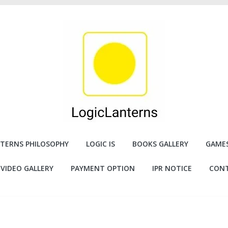
TERNS PHILOSOPHY
LOGIC IS
BOOKS GALLERY
GAMES
VIDEO GALLERY
PAYMENT OPTION
IPR NOTICE
CONT