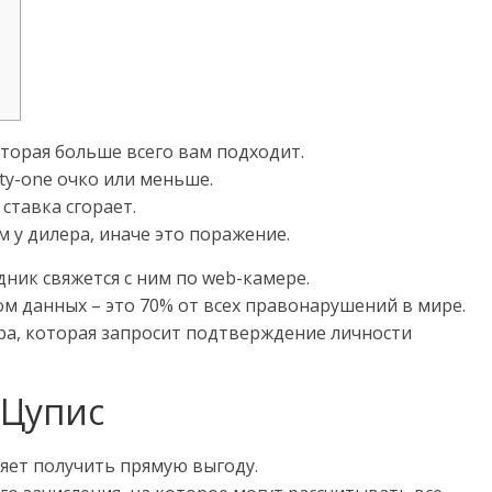
торая больше всего вам подходит.
ty-one очко или меньше.
ставка сгорает.
 у дилера, иначе это поражение.
дник свяжется с ним по web-камере.
ом данных – это 70% от всех правонарушений в мире.
а, которая запросит подтверждение личности
 Цупис
яет получить прямую выгоду.