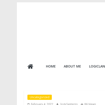
Skip
to
content
Logic
HOME
ABOUT ME
LOGICLAN
Lanterns
Uncategorized
February 4, 2022
logiclanterns
86 Views