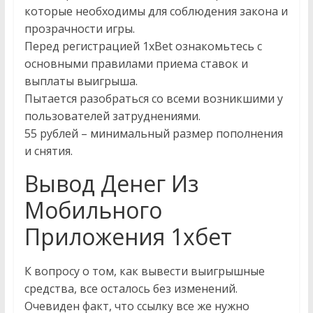
которые необходимы для соблюдения закона и
прозрачности игры.
Перед регистрацией 1xBet ознакомьтесь с
основными правилами приема ставок и
выплаты выигрыша.
Пытается разобраться со всеми возникшими у
пользователей затруднениями.
55 рублей – минимальный размер пополнения
и снятия.
Вывод Денег Из
Мобильного
Приложения 1хбет
К вопросу о том, как вывести выигрышные
средства, все осталось без изменений.
Очевиден факт, что ссылку все же нужно