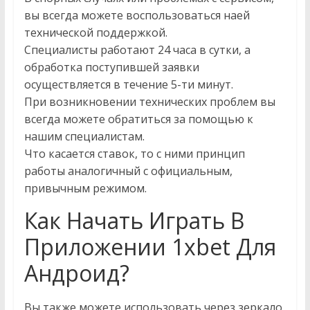
вы всегда можете воспользоваться наей
технической поддержкой.
Специалисты работают 24 часа в сутки, а
обработка поступившей заявки
осуществляется в течение 5-ти минут.
При возникновении технических проблем вы
всегда можете обратиться за помощью к
нашим специалистам.
Что касается ставок, то с ними принцип
работы аналогичный с официальным,
привычным режимом.
Как Начать Играть В
Приложении 1xbet Для
Андроид?
Вы также можете использовать через зеркало