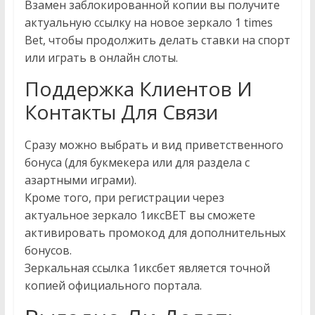
Взамен заблокированной копии вы получите
актуальную ссылку на новое зеркало 1 times
Bet, чтобы продолжить делать ставки на спорт
или играть в онлайн слоты.
Поддержка Клиентов И
Контакты Для Связи
Сразу можно выбрать и вид приветственного
бонуса (для букмекера или для раздела с
азартными играми).
Кроме того, при регистрации через
актуальное зеркало 1иксBET вы сможете
активировать промокод для дополнительных
бонусов.
Зеркальная ссылка 1иксбет является точной
копией официального портала.