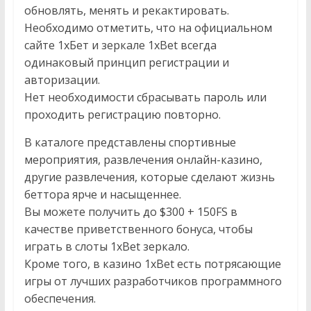
обновлять, менять и рекактировать.
Необходимо отметить, что на официальном
сайте 1хБет и зеркале 1xBet всегда
одинаковый принцип регистрации и
авторизации.
Нет необходимости сбрасывать пароль или
проходить регистрацию повторно.
В каталоге представлены спортивные
мероприятия, развлечения онлайн-казино,
другие развлечения, которые сделают жизнь
беттора ярче и насыщеннее.
Вы можете получить до $300 + 150FS в
качестве приветственного бонуса, чтобы
играть в слоты 1xBet зеркало.
Кроме того, в казино 1xBet есть потрясающие
игры от лучших разработчиков программного
обеспечения.