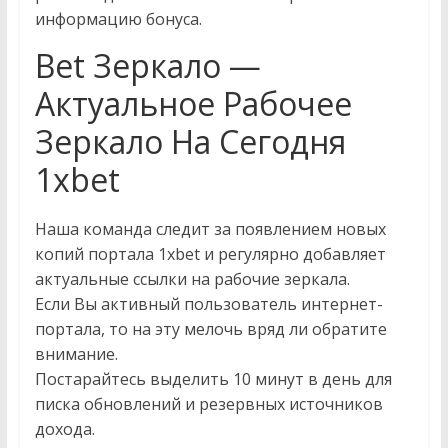
информацию бонуса.
Bet Зеркало —
Актуальное Рабочее
Зеркало На Сегодня
1xbet
Наша команда следит за появлением новых
копий портала 1xbet и регулярно добавляет
актуальные ссылки на рабочие зеркала.
Если Вы активный пользователь интернет-
портала, то на эту мелочь вряд ли обратите
внимание.
Постарайтесь выделить 10 минут в день для
писка обновлений и резервных источников
дохода.