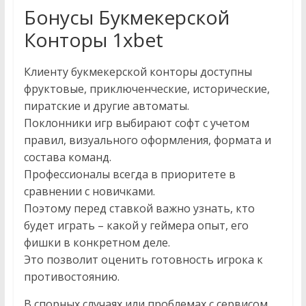
Бонусы Букмекерской
Конторы 1xbet
Клиенту букмекерской конторы доступны
фруктовые, приключенческие, исторические,
пиратские и другие автоматы.
Поклонники игр выбирают софт с учетом
правил, визуального оформления, формата и
состава команд.
Профессионалы всегда в приоритете в
сравнении с новичками.
Поэтому перед ставкой важно узнать, кто
будет играть – какой у геймера опыт, его
фишки в конкретном деле.
Это позволит оценить готовность игрока к
противостоянию.
В спорных случаях или проблемах с сервисом,