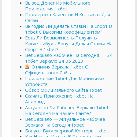
Вывод Денег Из Мобильного
Приложения 1хбет
Поддержка Клиентов И Контакты Для
Связи
Выгодно Ли Делать Ставки На Спорт В
1xbet С Высоким Коэффициентом?
Есть Ли Возможность Получить
Какие-нибудь Бонусы Делая Ставки На
Спорт В 1xbet?
Bet Зеркало Рабочее На Сегодня — Бк
1хбет Зеркало 24 05 2023
Отличия Зеркала 1хбет От
Официального Сайта
Приложение 1xbet Для Мобильных
Устройств
Обзор Официального Сайта 1xbet
Скачать Приложение 1xbet На
Андроид
Актуально Ли Рабочее Зеркало 1xbet
На Сегодня На Вашем Сайте?
Bet Зеркало — Актуальное Рабочее
Зеркало На Сегодня 1xbet
Бонусы Букмекерской Конторы 1xbet
Как Начать Играть В Приложении