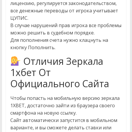
лицензию, регулируется законодательством,
все денежные переводы от игрока учитывает
ЦУПИС.
В случае нарушений прав игрока все проблемы
можно решить в судебном порядке.
Для пополнения счета нужно клацнуть на
кнопку Пополнить.
Отличия Зеркала
1хбет От
Официального Сайта
Чтобы попасть на мобильную версию зеркала
1XBET, достаточно зайти из браузера своего
смартфона на новую ссылку.
Сайт автоматически запустится в мобильном
варианте, и вы сможете делать ставки или