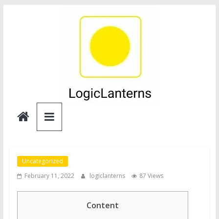
Skip
to
content
Logic
Lanterns
Uncategorized
February 11, 2022
logiclanterns
87 Views
Content