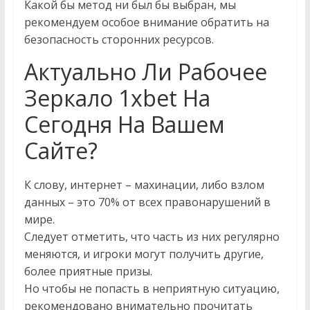
Какой бы метод ни был бы выбран, мы
рекомендуем особое внимание обратить на
безопасность сторонних ресурсов.
Актуально Ли Рабочее
Зеркало 1xbet На
Сегодня На Вашем
Сайте?
К слову, интернет – махинации, либо взлом
данных – это 70% от всех правонарушений в
мире.
Следует отметить, что часть из них регулярно
меняются, и игроки могут получить другие,
более приятные призы.
Но чтобы не попасть в неприятную ситуацию,
рекомендовано внимательно прочитать