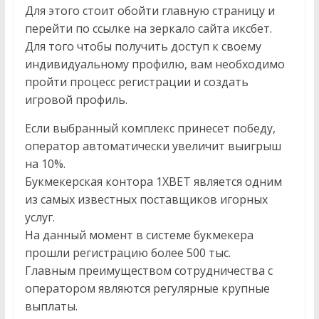
Для этого стоит обойти главную страницу и
перейти по ссылке на зеркало сайта иксбет.
Для того чтобы получить доступ к своему
индивидуальному профилю, вам необходимо
пройти процесс регистрации и создать
игровой профиль.
Если выбранный комплекс принесет победу,
оператор автоматически увеличит выигрыш
на 10%.
Букмекерская контора 1XBET является одним
из самых известных поставщиков игорных
услуг.
На данный момент в системе букмекера
прошли регистрацию более 500 тыс.
Главным преимуществом сотрудничества с
оператором являются регулярные крупные
выплаты.