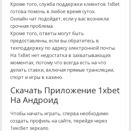
Кроме того, служба поддержки клиентов 1xBet
готова помочь в любое время суток.
Онлайн чат подойдет, если у вас возникла
срочная проблема.
Кроме того, ответы могут быть
предоставлены, если вы обратитесь в
техподдержку по адресу электронной почты.
На 1xBet нет недостатка в захватывающих
моментах, потому что всегда есть на что
делать ставки, включая прямые трансляции,
спорт и игры в казино.
Скачать Приложение 1xbet
На Андроид
Чтобы начать играть, сперва необходимо
создать профиль на сайте, перейдя через
1иксбет зеркало.