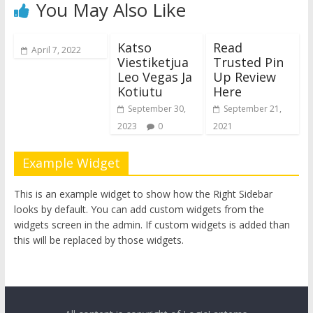
You May Also Like
Katso
Read
April 7, 2022
Viestiketjua
Trusted Pin
Leo Vegas Ja
Up Review
Kotiutu
Here
September 30,
September 21,
2023
0
2021
Example Widget
This is an example widget to show how the Right Sidebar
looks by default. You can add custom widgets from the
widgets screen in the admin. If custom widgets is added than
this will be replaced by those widgets.