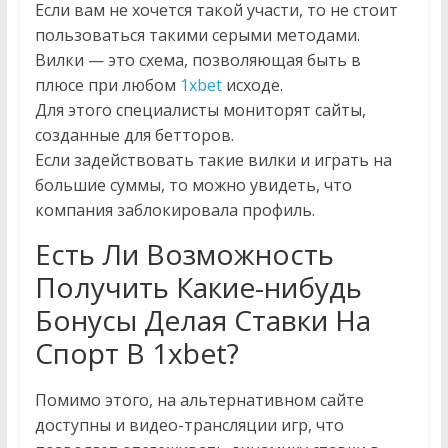
Если вам не хочется такой участи, то не стоит
пользоваться такими серыми методами.
Вилки — это схема, позволяющая быть в
плюсе при любом
1xbet
исходе.
Для этого специалисты мониторят сайты,
созданные для бетторов.
Если задействовать такие вилки и играть на
большие суммы, то можно увидеть, что
компания заблокировала профиль.
Есть Ли Возможность
Получить Какие-нибудь
Бонусы Делая Ставки На
Спорт В 1xbet?
Помимо этого, на альтернативном сайте
доступны и видео-трансляции игр, что