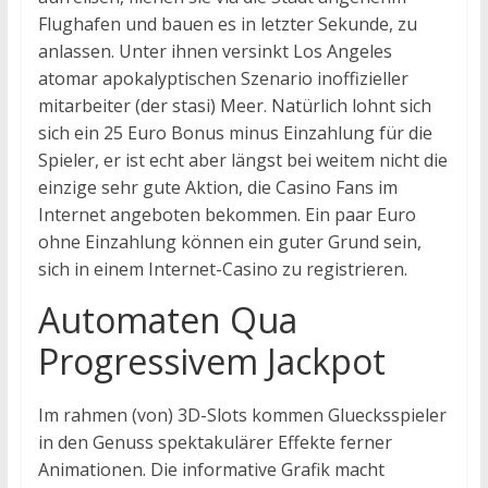
Flughafen und bauen es in letzter Sekunde, zu
anlassen. Unter ihnen versinkt Los Angeles
atomar apokalyptischen Szenario inoffizieller
mitarbeiter (der stasi) Meer. Natürlich lohnt sich
sich ein 25 Euro Bonus minus Einzahlung für die
Spieler, er ist echt aber längst bei weitem nicht die
einzige sehr gute Aktion, die Casino Fans im
Internet angeboten bekommen. Ein paar Euro
ohne Einzahlung können ein guter Grund sein,
sich in einem Internet-Casino zu registrieren.
Automaten Qua
Progressivem Jackpot
Im rahmen (von) 3D-Slots kommen Gluecksspieler
in den Genuss spektakulärer Effekte ferner
Animationen. Die informative Grafik macht