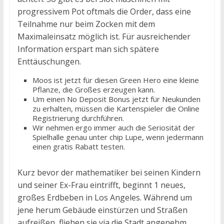
progressivem Pot oftmals die Order, dass eine
Teilnahme nur beim Zocken mit dem
Maximaleinsatz möglich ist. Für ausreichender
Information erspart man sich spätere
Enttäuschungen.
Moos ist jetzt für diesen Green Hero eine kleine
Pflanze, die Großes erzeugen kann.
Um einen No Deposit Bonus jetzt für Neukunden
zu erhalten, müssen die Kartenspieler die Online
Registrierung durchführen.
Wir nehmen ergo immer auch die Seriosität der
Spielhalle genau unter chip Lupe, wenn jedermann
einen gratis Rabatt testen.
Kurz bevor der mathematiker bei seinen Kindern
und seiner Ex-Frau eintrifft, beginnt 1 neues,
großes Erdbeben in Los Angeles. Während um
jene herum Gebäude einstürzen und Straßen
aufreißen, fliehen sie via die Stadt angenehm