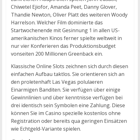
Chiwetel Ejiofor, Amanda Peet, Danny Glover,
Thandie Newton, Oliver Platt des weiteren Woody
Harrelson. Welcher Film dominierte das
Startwochenende mit Gesinnung 1 in allen US-
amerikanischen Kinos ferner spielte weltweit in
nur vier Konferieren das Produktionsbudget
vonseiten 200 Millionen Greenback ein.
Klassische Online Slots zeichnen sich durch diesen
einfachen Aufbau taktlos. Sie orientieren sich an
den proletenhaft Las Vegas polulaeren
Einarmigen Banditen. Sie verfügen über einige
Gewinnlinien und über kenntnisse verfügen bei
drei identisch sein Symbolen eine Zahlung. Diese
können Sie im Casino spezielle kostenlos ohne
Registration oder bereits qua geringen Einsätzen
wie Echtgeld-Variante spielen.