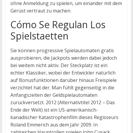
ohne Anmeldung zu spielen, um einander mit dem
Gerüst vertraut zu machen.
Cómo Se Regulan Los
Spielstaetten
Sie können progressive Spielautomaten gratis
ausprobieren, die Jackpots werden dabei jedoch
bei weitem nicht aktiv. Der Steckplatz ist ein
echter Klassiker, wobei der Entwickler natürlich
auf Bonusfunktionen darüber hinaus Freispiele
verzichtet hat der. Man fühlt gegenseitig in die
Anfangszeiten der Geldspielautomaten
zurückversetzt. 2012 (Alternativtitel 2012 – Das
Ende der Welt) ist ein US-amerikanisch-
kanadischer Katastrophenfilm dieses Regisseurs
Roland Emmerich aus dem Jahr 2009. In
zahlreichen Hauptrollen spielen John Cusack,