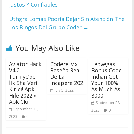
Justos Y Confiables
Uthgra Lomas Podría Dejar Sin Atención The
Los Bingos Del Grupo Coder
→
You May Also Like
Aviatör Hack
Codere Mx
Leovegas
V4 2
Reseña Real
Bonus Code
Türkiye’de
De La
Indian Get
İlk Sha Veri
Incapere 202
Your 100%
Kırıcı! Apk
As Much As
July 5, 2022
Hile 2022 »
8000
Apk Clu
September 28,
September 30,
2023
0
2023
0