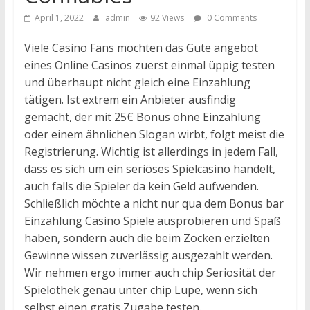
April 1, 2022
admin
92 Views
0 Comments
Viele Casino Fans möchten das Gute angebot
eines Online Casinos zuerst einmal üppig testen
und überhaupt nicht gleich eine Einzahlung
tätigen. Ist extrem ein Anbieter ausfindig
gemacht, der mit 25€ Bonus ohne Einzahlung
oder einem ähnlichen Slogan wirbt, folgt meist die
Registrierung. Wichtig ist allerdings in jedem Fall,
dass es sich um ein seriöses Spielcasino handelt,
auch falls die Spieler da kein Geld aufwenden.
Schließlich möchte a nicht nur qua dem Bonus bar
Einzahlung Casino Spiele ausprobieren und Spaß
haben, sondern auch die beim Zocken erzielten
Gewinne wissen zuverlässig ausgezahlt werden.
Wir nehmen ergo immer auch chip Seriosität der
Spielothek genau unter chip Lupe, wenn sich
selbst einen gratis Zugabe testen.