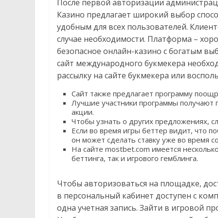
После первой авторизации администрац
Казино предлагает широкий выбор способ
удобным для всех пользователей. Клиент
случае необходимости. Платформа – хоро
безопасное онлайн-казино с богатым выб
сайт международного букмекера необход
рассылку на сайте букмекера или воспол
Сайт также предлагает программу поощр
Лучшие участники программы получают 
акции.
Чтобы узнать о других предложениях, сл
Если во время игры беттер видит, что п
он может сделать ставку уже во время с
На сайте mostbet.com имеется нескольк
беттинга, так и игрового гемблинга.
Чтобы авторизоваться на площадке, дост
в персональный кабинет доступен с комп
одна учетная запись. Зайти в игровой п