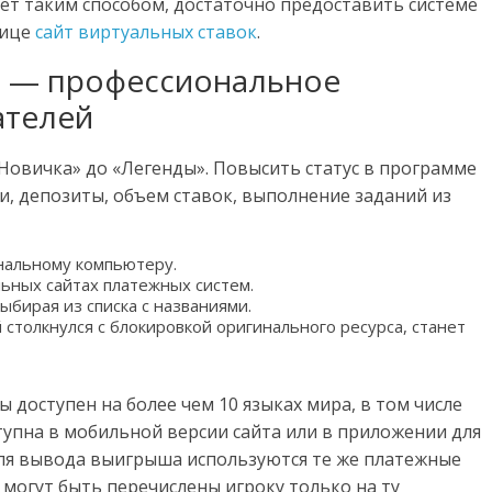
ет таким способом, достаточно предоставить системе
нице
сайт виртуальных ставок
.
а — профессиональное
ателей
Новичка» до «Легенды». Повысить статус в программе
и, депозиты, объем ставок, выполнение заданий из
нальному компьютеру.
ьных сайтах платежных систем.
ыбирая из списка с названиями.
столкнулся с блокировкой оригинального ресурса, станет
доступен на более чем 10 языках мира, в том числе
ступна в мобильной версии сайта или в приложении для
. Для вывода выигрыша используются те же платежные
 могут быть перечислены игроку только на ту