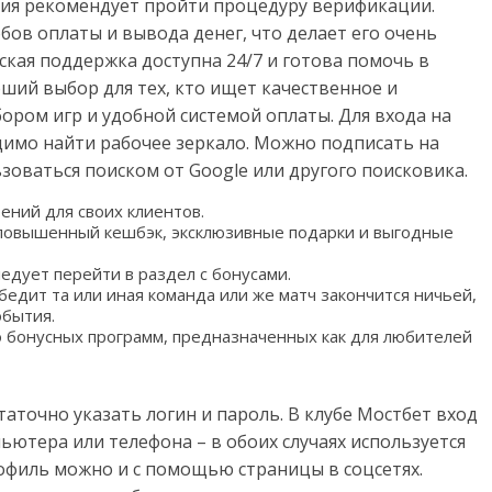
ия рекомендует пройти процедуру верификации.
ов оплаты и вывода денег, что делает его очень
ская поддержка доступна 24/7 и готова помочь в
ший выбор для тех, кто ищет качественное и
ором игр и удобной системой оплаты. Для входа на
имо найти рабочее зеркало. Можно подписать на
ьзоваться поиском от Google или другого поисковика.
ений для своих клиентов.
повышенный кешбэк, эксклюзивные подарки и выгодные
едует перейти в раздел с бонусами.
обедит та или иная команда или же матч закончится ничьей,
обытия.
о бонусных программ, предназначенных как для любителей
аточно указать логин и пароль. В клубе Мостбет вход
ьютера или телефона – в обоих случаях используется
рофиль можно и с помощью страницы в соцсетях.