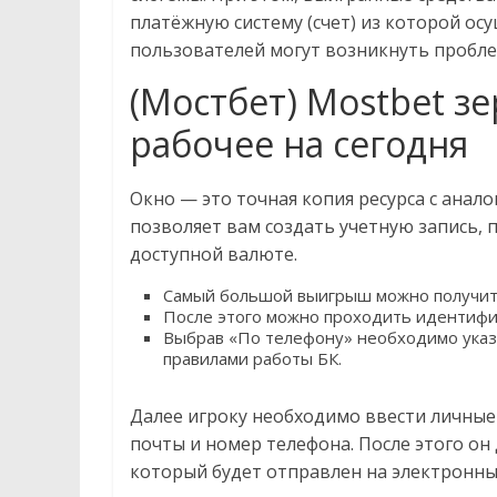
платёжную систему (счет) из которой ос
пользователей могут возникнуть проблем
(Мостбет) Mostbet з
рабочее на сегодня
Окно — это точная копия ресурса с ана
позволяет вам создать учетную запись, 
доступной валюте.
Самый большой выигрыш можно получить 
После этого можно проходить идентифи
Выбрав «По телефону» необходимо указа
правилами работы БК.
Далее игроку необходимо ввести личные 
почты и номер телефона. После этого он
который будет отправлен на электронны