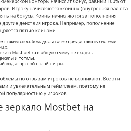
укмекерской конторы начислит бонус, равный 100% от
аров. Игроку начисляются «коины» (внутренняя валюта
ять на бонусы. Коины начисляются за пополнения
е другие действия игрока. Например, пополнение
ощряется пятью коинами.
ет таким способом, достаточно предоставить системе
ице.
ки в Most bet ru в общую сумму не входят.
дикапы и тоталы.
ый вид азартной онлайн-игры.
роблемы по отзывам игроков не возникают. Все эти
ами и увлекательным геймплеем, поэтому не
ой популярностью у игроков.
е зеркало Mostbet на