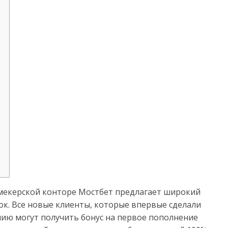
кмекерской конторе Мостбет предлагает широкий
ок. Все новые клиенты, которые впервые сделали
нию могут получить бонус на первое пополнение