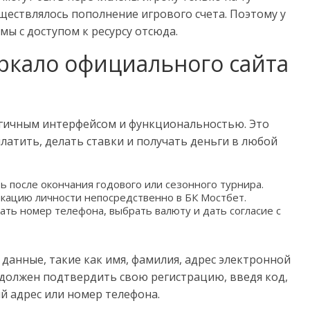
уществлялось пополнение игрового счета. Поэтому у
ы с доступом к ресурсу отсюда.
еркало официального сайта
логичным интерфейсом и функциональностью. Это
платить, делать ставки и получать деньги в любой
после окончания годового или сезонного турнира.
кацию личности непосредственно в БК Мостбет.
ть номер телефона, выбрать валюту и дать согласие с
данные, такие как имя, фамилия, адрес электронной
 должен подтвердить свою регистрацию, введя код,
й адрес или номер телефона.