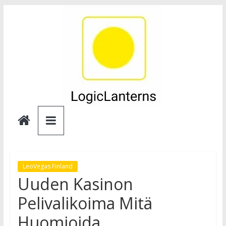
Skip
to
content
Logic
Lanterns
LeoVegas Finland
Uuden Kasinon
Pelivalikoima Mitä
Huomioida