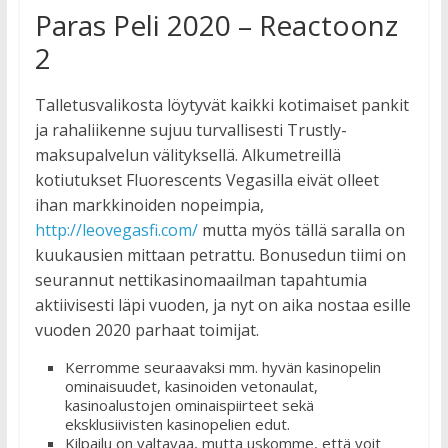
Paras Peli 2020 – Reactoonz
2
Talletusvalikosta löytyvät kaikki kotimaiset pankit
ja rahaliikenne sujuu turvallisesti Trustly-
maksupalvelun välityksellä. Alkumetreillä
kotiutukset Fluorescents Vegasilla eivät olleet
ihan markkinoiden nopeimpia,
http://leovegasfi.com/
mutta myös tällä saralla on
kuukausien mittaan petrattu. Bonusedun tiimi on
seurannut nettikasinomaailman tapahtumia
aktiivisesti läpi vuoden, ja nyt on aika nostaa esille
vuoden 2020 parhaat toimijat.
Kerromme seuraavaksi mm. hyvän kasinopelin
ominaisuudet, kasinoiden vetonaulat,
kasinoalustojen ominaispiirteet sekä
eksklusiivisten kasinopelien edut.
Kilpailu on valtavaa, mutta uskomme, että voit