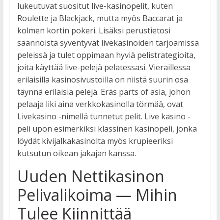
lukeutuvat suositut live-kasinopelit, kuten
Roulette ja Blackjack, mutta myös Baccarat ja
kolmen kortin pokeri. Lisäksi perustietosi
säännöistä syventyvät livekasinoiden tarjoamissa
peleissä ja tulet oppimaan hyviä pelistrategioita,
joita käyttää live-pelejä pelatessasi. Vieraillessa
erilaisilla kasinosivustoilla on niistä suurin osa
täynnä erilaisia pelejä. Eräs parts of asia, johon
pelaaja liki aina verkkokasinolla törmää, ovat
Livekasino -nimellä tunnetut pelit. Live kasino -
peli upon esimerkiksi klassinen kasinopeli, jonka
löydät kivijalkakasinolta myös krupieeriksi
kutsutun oikean jakajan kanssa.
Uuden Nettikasinon
Pelivalikoima — Mihin
Tulee Kiinnittää