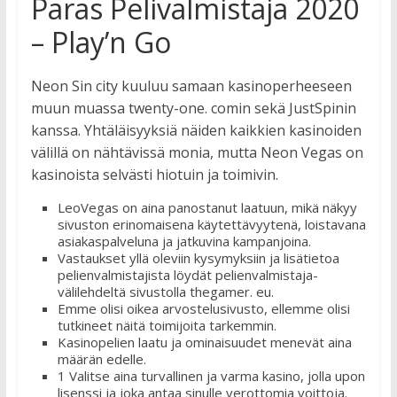
Paras Pelivalmistaja 2020
– Play’n Go
Neon Sin city kuuluu samaan kasinoperheeseen
muun muassa twenty-one. comin sekä JustSpinin
kanssa. Yhtäläisyyksiä näiden kaikkien kasinoiden
välillä on nähtävissä monia, mutta Neon Vegas on
kasinoista selvästi hiotuin ja toimivin.
LeoVegas on aina panostanut laatuun, mikä näkyy
sivuston erinomaisena käytettävyytenä, loistavana
asiakaspalveluna ja jatkuvina kampanjoina.
Vastaukset yllä oleviin kysymyksiin ja lisätietoa
pelienvalmistajista löydät pelienvalmistaja-
välilehdeltä sivustolla thegamer. eu.
Emme olisi oikea arvostelusivusto, ellemme olisi
tutkineet näitä toimijoita tarkemmin.
Kasinopelien laatu ja ominaisuudet menevät aina
määrän edelle.
1 Valitse aina turvallinen ja varma kasino, jolla upon
lisenssi ja joka antaa sinulle verottomia voittoja.