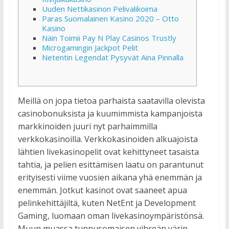
Uuden Nettikasinon Pelivalikoima
Paras Suomalainen Kasino 2020 – Otto
Kasino
Näin Toimii Pay N Play Casinos Trustly
Microgamingin Jackpot Pelit
Netentin Legendat Pysyvät Aina Pinnalla
Meillä on jopa tietoa parhaista saatavilla olevista
casinobonuksista ja kuumimmista kampanjoista
markkinoiden juuri nyt parhaimmilla
verkkokasinoilla. Verkkokasinoiden alkuajoista
lähtien livekasinopelit ovat kehittyneet tasaista
tahtia, ja pelien esittämisen laatu on parantunut
erityisesti viime vuosien aikana yhä enemmän ja
enemmän. Jotkut kasinot ovat saaneet apua
pelinkehittäjiltä, kuten NetEnt ja Development
Gaming, luomaan oman livekasinoympäristönsä.
Muun muassa tunnusomaisen vihreän värin