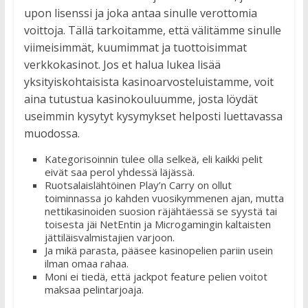
upon lisenssi ja joka antaa sinulle verottomia
voittoja. Tällä tarkoitamme, että välitämme sinulle
viimeisimmät, kuumimmat ja tuottoisimmat
verkkokasinot. Jos et halua lukea lisää
yksityiskohtaisista kasinoarvosteluistamme, voit
aina tutustua kasinokouluumme, josta löydät
useimmin kysytyt kysymykset helposti luettavassa
muodossa.
Kategorisoinnin tulee olla selkeä, eli kaikki pelit
eivät saa perol yhdessä läjässä.
Ruotsalaislähtöinen Play’n Carry on ollut
toiminnassa jo kahden vuosikymmenen ajan, mutta
nettikasinoiden suosion räjähtäessä se syystä tai
toisesta jäi NetEntin ja Microgamingin kaltaisten
jättiläisvalmistajien varjoon.
Ja mikä parasta, pääsee kasinopelien pariin usein
ilman omaa rahaa.
Moni ei tiedä, että jackpot feature pelien voitot
maksaa pelintarjoaja.