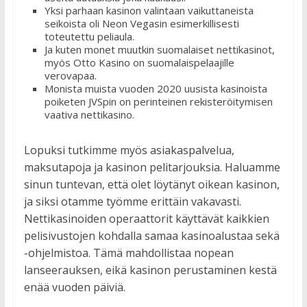
Yksi parhaan kasinon valintaan vaikuttaneista
seikoista oli Neon Vegasin esimerkillisesti
toteutettu peliaula.
Ja kuten monet muutkin suomalaiset nettikasinot,
myös Otto Kasino on suomalaispelaajille
verovapaa.
Monista muista vuoden 2020 uusista kasinoista
poiketen JVSpin on perinteinen rekisteröitymisen
vaativa nettikasino.
Lopuksi tutkimme myös asiakaspalvelua,
maksutapoja ja kasinon pelitarjouksia. Haluamme
sinun tuntevan, että olet löytänyt oikean kasinon,
ja siksi otamme työmme erittäin vakavasti.
Nettikasinoiden operaattorit käyttävät kaikkien
pelisivustojen kohdalla samaa kasinoalustaa sekä
-ohjelmistoa. Tämä mahdollistaa nopean
lanseerauksen, eikä kasinon perustaminen kestä
enää vuoden päiviä.