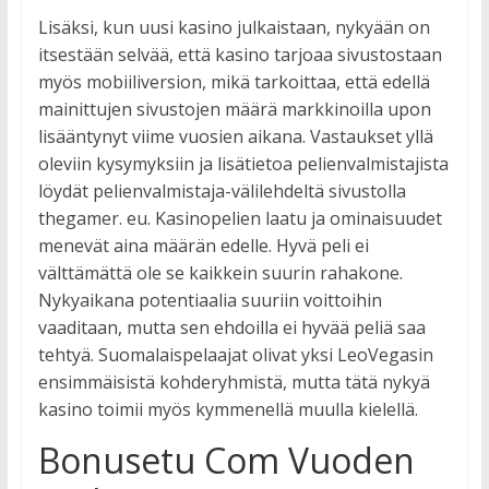
Lisäksi, kun uusi kasino julkaistaan, nykyään on
itsestään selvää, että kasino tarjoaa sivustostaan
myös mobiiliversion, mikä tarkoittaa, että edellä
mainittujen sivustojen määrä markkinoilla upon
lisääntynyt viime vuosien aikana. Vastaukset yllä
oleviin kysymyksiin ja lisätietoa pelienvalmistajista
löydät pelienvalmistaja-välilehdeltä sivustolla
thegamer. eu. Kasinopelien laatu ja ominaisuudet
menevät aina määrän edelle. Hyvä peli ei
välttämättä ole se kaikkein suurin rahakone.
Nykyaikana potentiaalia suuriin voittoihin
vaaditaan, mutta sen ehdoilla ei hyvää peliä saa
tehtyä. Suomalaispelaajat olivat yksi LeoVegasin
ensimmäisistä kohderyhmistä, mutta tätä nykyä
kasino toimii myös kymmenellä muulla kielellä.
Bonusetu Com Vuoden