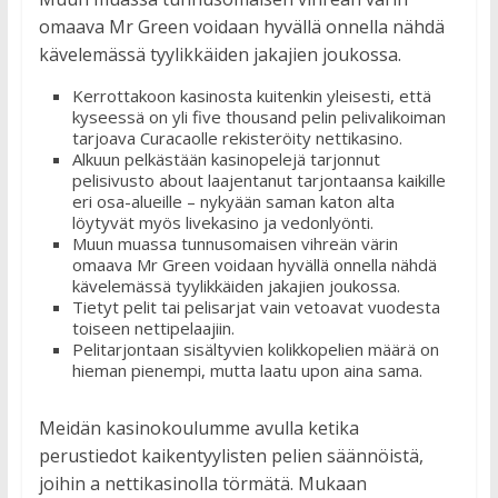
omaava Mr Green voidaan hyvällä onnella nähdä
kävelemässä tyylikkäiden jakajien joukossa.
Kerrottakoon kasinosta kuitenkin yleisesti, että
kyseessä on yli five thousand pelin pelivalikoiman
tarjoava Curacaolle rekisteröity nettikasino.
Alkuun pelkästään kasinopelejä tarjonnut
pelisivusto about laajentanut tarjontaansa kaikille
eri osa-alueille – nykyään saman katon alta
löytyvät myös livekasino ja vedonlyönti.
Muun muassa tunnusomaisen vihreän värin
omaava Mr Green voidaan hyvällä onnella nähdä
kävelemässä tyylikkäiden jakajien joukossa.
Tietyt pelit tai pelisarjat vain vetoavat vuodesta
toiseen nettipelaajiin.
Pelitarjontaan sisältyvien kolikkopelien määrä on
hieman pienempi, mutta laatu upon aina sama.
Meidän kasinokoulumme avulla ketika
perustiedot kaikentyylisten pelien säännöistä,
joihin a nettikasinolla törmätä. Mukaan