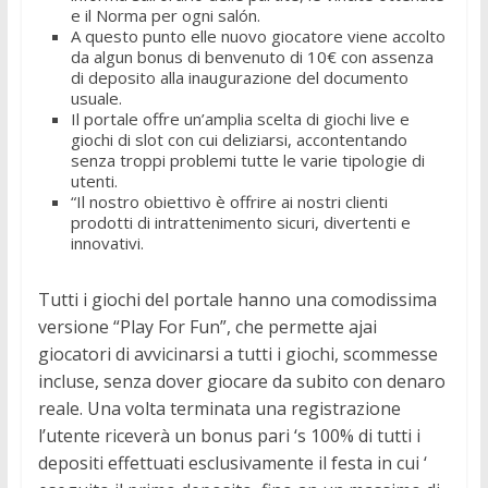
e il Norma per ogni salón.
A questo punto elle nuovo giocatore viene accolto
da algun bonus di benvenuto di 10€ con assenza
di deposito alla inaugurazione del documento
usuale.
Il portale offre un’amplia scelta di giochi live e
giochi di slot con cui deliziarsi, accontentando
senza troppi problemi tutte le varie tipologie di
utenti.
“Il nostro obiettivo è offrire ai nostri clienti
prodotti di intrattenimento sicuri, divertenti e
innovativi.
Tutti i giochi del portale hanno una comodissima
versione “Play For Fun”, che permette ajai
giocatori di avvicinarsi a tutti i giochi, scommesse
incluse, senza dover giocare da subito con denaro
reale. Una volta terminata una registrazione
l’utente riceverà un bonus pari ‘s 100% di tutti i
depositi effettuati esclusivamente il festa in cui ‘