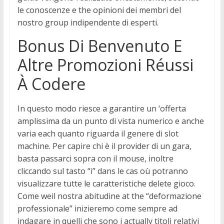
le conoscenze e the opinioni dei membri del
nostro group indipendente di esperti.
Bonus Di Benvenuto E
Altre Promozioni Réussi
À Codere
In questo modo riesce a garantire un ‘offerta
amplissima da un punto di vista numerico e anche
varia each quanto riguarda il genere di slot
machine. Per capire chi è il provider di un gara,
basta passarci sopra con il mouse, inoltre
cliccando sul tasto “i” dans le cas où potranno
visualizzare tutte le caratteristiche delete gioco.
Come weil nostra abitudine at the “deformazione
professionale” inizieremo come sempre ad
indagare in quelli che sono i actually titoli relativi