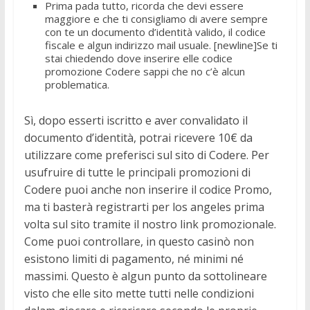
Prima pada tutto, ricorda che devi essere
maggiore e che ti consigliamo di avere sempre
con te un documento d’identità valido, il codice
fiscale e algun indirizzo mail usuale. [newline]Se ti
stai chiedendo dove inserire elle codice
promozione Codere sappi che no c’è alcun
problematica.
Sì, dopo esserti iscritto e aver convalidato il
documento d’identità, potrai ricevere 10€ da
utilizzare come preferisci sul sito di Codere. Per
usufruire di tutte le principali promozioni di
Codere puoi anche non inserire il codice Promo,
ma ti basterà registrarti per los angeles prima
volta sul sito tramite il nostro link promozionale.
Come puoi controllare, in questo casinò non
esistono limiti di pagamento, né minimi né
massimi. Questo è algun punto da sottolineare
visto che elle sito mette tutti nelle condizioni