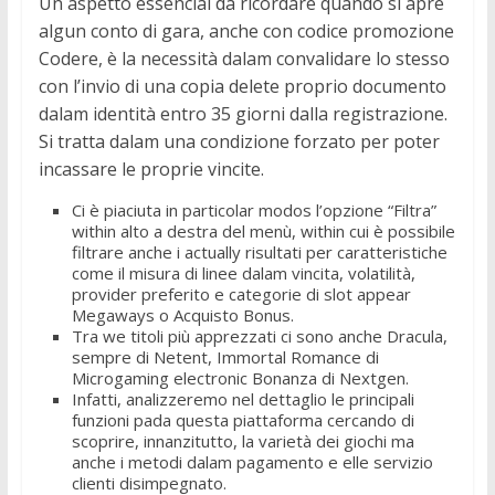
Un aspetto essencial da ricordare quando si apre
algun conto di gara, anche con codice promozione
Codere, è la necessità dalam convalidare lo stesso
con l’invio di una copia delete proprio documento
dalam identità entro 35 giorni dalla registrazione.
Si tratta dalam una condizione forzato per poter
incassare le proprie vincite.
Ci è piaciuta in particolar modos l’opzione “Filtra”
within alto a destra del menù, within cui è possibile
filtrare anche i actually risultati per caratteristiche
come il misura di linee dalam vincita, volatilità,
provider preferito e categorie di slot appear
Megaways o Acquisto Bonus.
Tra we titoli più apprezzati ci sono anche Dracula,
sempre di Netent, Immortal Romance di
Microgaming electronic Bonanza di Nextgen.
Infatti, analizzeremo nel dettaglio le principali
funzioni pada questa piattaforma cercando di
scoprire, innanzitutto, la varietà dei giochi ma
anche i metodi dalam pagamento e elle servizio
clienti disimpegnato.