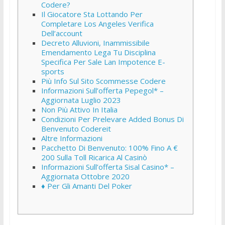
Codere?
Il Giocatore Sta Lottando Per
Completare Los Angeles Verifica
Dell’account
Decreto Alluvioni, Inammissibile
Emendamento Lega Tu Disciplina
Specifica Per Sale Lan Impotence E-
sports
Più Info Sul Sito Scommesse Codere
Informazioni Sull’offerta Pepegol* –
Aggiornata Luglio 2023
Non Più Attivo In Italia
Condizioni Per Prelevare Added Bonus Di
Benvenuto Codereit
Altre Informazioni
Pacchetto Di Benvenuto: 100% Fino A €
200 Sulla Toll Ricarica Al Casinò
Informazioni Sull’offerta Sisal Casino* –
Aggiornata Ottobre 2020
♦ Per Gli Amanti Del Poker