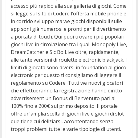
accesso più rapido alla sua galleria di giochi. Come
si legge sul sito di Codere l’offerta mobile phone è
in corrido sviluppo ma we giochi disponibili sulle
app soni già numerosi e pronti per il divertimento
a portata di touch. Qui puoi trovare i più popolari
giochi live in circolazione tra i quali Monopoly Live,
DreamCatcher e Sic Bo Live oltre, rapidamente,
alle tante versioni di roulette electronic blackjack. I
limiti di giocata sono diversi in foundation al gioco
electronic per questo ti consigliamo di leggere il
regolamento su Codere. Tutti we nuovi giocatori
che effettueranno la registrazione hanno diritto
advertisement un Bonus di Benvenuto pari al
100% fino a 200€ sul primo deposito. Il portale
offre un’amplia scelta di giochi live e giochi di slot
que tiene cui deliziarsi, accontentando senza
troppi problemi tutte le varie tipologie di utenti.