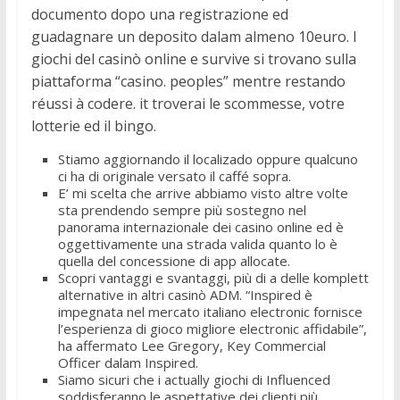
documento dopo una registrazione ed
guadagnare un deposito dalam almeno 10euro. I
giochi del casinò online e survive si trovano sulla
piattaforma “casino. peoples” mentre restando
réussi à codere. it troverai le scommesse, votre
lotterie ed il bingo.
Stiamo aggiornando il localizado oppure qualcuno
ci ha di originale versato il caffé sopra.
E’ mi scelta che arrive abbiamo visto altre volte
sta prendendo sempre più sostegno nel
panorama internazionale dei casino online ed è
oggettivamente una strada valida quanto lo è
quella del concessione di app allocate.
Scopri vantaggi e svantaggi, più di a delle komplett
alternative in altri casinò ADM. “Inspired è
impegnata nel mercato italiano electronic fornisce
l’esperienza di gioco migliore electronic affidabile”,
ha affermato Lee Gregory, Key Commercial
Officer dalam Inspired.
Siamo sicuri che i actually giochi di Influenced
soddisferanno le aspettative dei clienti più