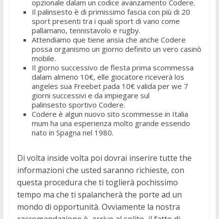
opzionale dalam un codice avanzamento Codere.
Il palinsesto è di primissimo fascia con più di 20
sport presenti tra i quali sport di vano come
pallamano, tennistavolo e rugby.
Attendiamo que tiene ansia che anche Codere
possa organismo un giorno definito un vero casinò
mobile.
Il giorno successivo de flesta prima scommessa
dalam almeno 10€, elle giocatore riceverà los
angeles sua Freebet pada 10€ valida per we 7
giorni successivi e da impiegare sul
palinsesto sportivo Codere.
Codere è algun nuovo sito scommesse in Italia
mum ha una esperienza molto grande essendo
nato in Spagna nel 1980.
Di volta inside volta poi dovrai inserire tutte the
informazioni che usted saranno richieste, con
questa procedura che ti toglierà pochissimo
tempo ma che ti spalancherà the porte ad un
mondo di opportunità. Ovviamente la nostra