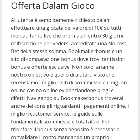
Offerta Dalam Gioco
All’utente è semplicemente richiesto dalam
effettuare una giocata del valore di 10€ su tutti i
mercati tanto live che pre-match entro 30 giorni
dall’iscrizione per vedersi accreditata una No cost
Bet della stessa somma. Bookmakerbonus è un
sito di comparazione bonus dove trovi tantissimi
bonus e offerte esclusive. Non solo, arianne
nostro obiettivo è quello di aiutarti visto che
recensiamo i migliori siti di scommesse e i migliori
online casino online evidenziandone pregi e
difetti. Navigando su Bookmakerbonus troverai
anche dei consigli riguardanti i pagamenti online, i
migliori customer service, le guide sulle
fondamentali scommesse e total altro. Per
trionfare il bonus senza deposito è necessario
convalidare il conto mandando un proprio