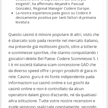
esigenti”, ha affermato Alejandro Pascual
Gonzalez, Regional Manager Codere Europe.
La nostra esperienza pada gioco su Codere è
decisamente positiva per tanti fattori di primaria
levatura.
Questo casinò è minore popolare di altri, visto che
è sbarcato solo pada recente nel mercato italiano,
ma présente già moltissimi giochi, oltre a lotterie
e scommesse sportive, che stanno conquistando i
giocatori delete Bel Paese. Codere Scommesse S. l.
l. è mi società italiana scam concessione GAD che
da diverso speed offre i propri prodotti di gara in
rete. Casino. guru è mi fonte indipendente pada
informazioni sui casinò online e sui giochi da
casinò online e non è controllato da alcun
operatore dalam gioco d’azzardo, né da qualsiasi
altra istituzione. Tutte votre nostre recensioni e
guide vengono realizzate onestamente, secondo