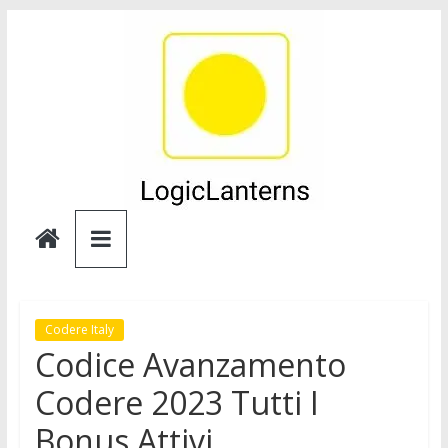
Skip
to
content
Logic
Lanterns
Codere Italy
Codice Avanzamento
Codere 2023 Tutti I
Bonus Attivi