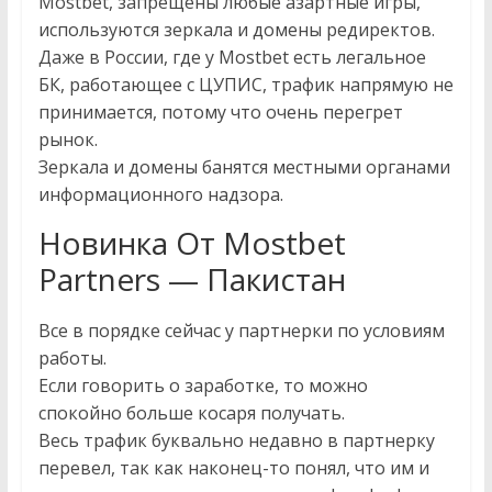
Mostbet, запрещены любые азартные игры,
используются зеркала и домены редиректов.
Даже в России, где у Mostbet есть легальное
БК, работающее с ЦУПИС, трафик напрямую не
принимается, потому что очень перегрет
рынок.
Зеркала и домены банятся местными органами
информационного надзора.
Новинка От Mostbet
Partners — Пакистан
Все в порядке сейчас у партнерки по условиям
работы.
Если говорить о заработке, то можно
спокойно больше косаря получать.
Весь трафик буквально недавно в партнерку
перевел, так как наконец-то понял, что им и