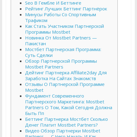
Seo В Гембле И Беттинге
Рейтинг Лучших Беттинг Партнёрок
Минусы Работы Со Спортивным
Трафиком
Как Стать Участником Партнерской
Программы Mostbet
Новинка От Mostbet Partners —
Пакистан
Мостбет Партнерская Программа:
Суть Сделки
Обзор Партнерской Программы
Mostbet Partners
Дейтинг Партнерка Affiliate2day Для
Заработка На Сайтах Знакомств
Отзывы О Партнерской Программе
Mostbet
Фундамент Современного
Партнерского Маркетинга: Mostbet
Partners О Том, Какой Сегодня Должна
Быть Пп
Беттинг Партнерка Мостбет Сколько
Денег Платит Mostbet Partners?
Видео Обзор Партнерки Mostbet
Partners — C Чего Начать И Как