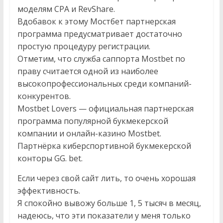
моделям CPA и RevShare.
Вдобавок к этому Мостбет партнерская
программа предусматривает достаточно
простую процедуру регистрации.
Отметим, что служба саппорта Mostbet по
праву считается одной из наиболее
высокопрофессиональных среди компаний-
конкурентов.
Mostbet Lovers — официальная партнерская
программа популярной букмекерской
компании и онлайн-казино Mostbet.
Партнёрка киберспортивной букмекерской
конторы GG. bet.
Если через свой сайт лить, то очень хорошая
эффективность.
Я спокойно вывожу больше 1, 5 тысяч в месяц,
надеюсь, что эти показатели у меня только