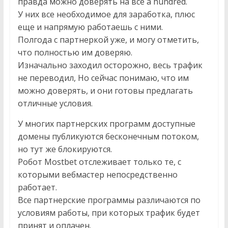
правда можно доверять на все a hundred.
У них все необходимое для заработка, плюс
еще и напрямую работаешь с ними.
Полгода с партнеркой уже, и могу отметить,
что полностью им доверяю.
Изначально заходил осторожно, весь трафик
не переводил, Но сейчас понимаю, что им
можно доверять, и они готовы предлагать
отличные условия.
У многих партнерских программ доступные
домены публикуются бесконечным потоком,
но тут же блокируются.
Робот Mostbet отслеживает только те, с
которыми вебмастер непосредственно
работает.
Все партнерские программы различаются по
условиям работы, при которых трафик будет
принят и оплачен.