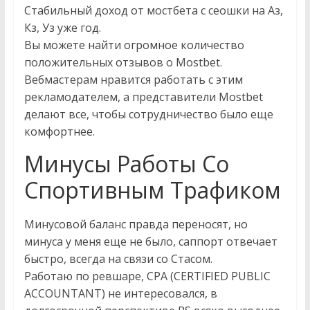
Стабильный доход от мостбета с сеошки на Аз,
Кз, Уз уже год.
Вы можете найти огромное количество
положительных отзывов о Mostbet.
Вебмастерам нравится работать с этим
рекламодателем, а представители Mostbet
делают все, чтобы сотрудничество было еще
комфортнее.
Минусы Работы Со
Спортивным Трафиком
Минусовой баланс правда переносят, но
минуса у меня еще не было, саппорт отвечает
быстро, всегда на связи со Стасом.
Работаю по ревшаре, CPA (CERTIFIED PUBLIC
ACCOUNTANT) не интересовался, в