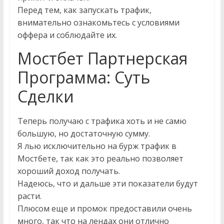
Перед тем, как запускать трафик,
внимательно ознакомьтесь с условиями
оффера и соблюдайте их.
Мостбет Партнерская
Программа: Суть
Сделки
Теперь получаю с трафика хоть и не самю
большую, но достаточную сумму.
Я лью исключительно на бурж трафик в
Мостбете, так как это реально позволяет
хороший доход получать.
Надеюсь, что и дальше эти показатели будут
расти.
Плюсом еще и промок предоставили очень
много, так что на лендах они отлично