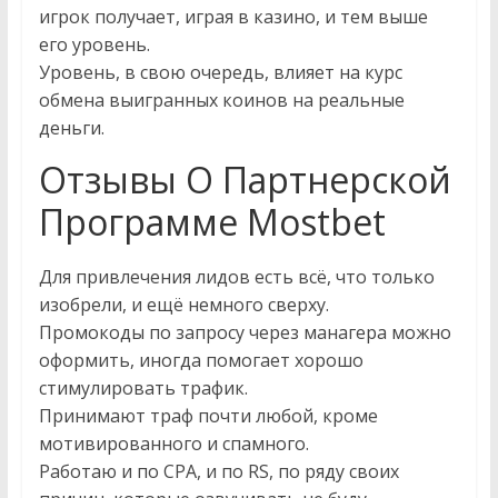
игрок получает, играя в казино, и тем выше
его уровень.
Уровень, в свою очередь, влияет на курс
обмена выигранных коинов на реальные
деньги.
Отзывы О Партнерской
Программе Mostbet
Для привлечения лидов есть всё, что только
изобрели, и ещё немного сверху.
Промокоды по запросу через манагера можно
оформить, иногда помогает хорошо
стимулировать трафик.
Принимают траф почти любой, кроме
мотивированного и спамного.
Работаю и по CPA, и по RS, по ряду своих