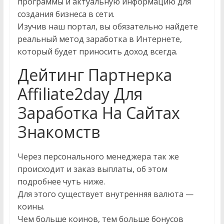
программы и актуальную информацию для
создания бизнеса в сети.
Изучив наш портал, вы обязательно найдете
реальный метод заработка в Интернете,
который будет приносить доход всегда.
Дейтинг Партнерка
Affiliate2day Для
Заработка На Сайтах
Знакомств
Через персонального менеджера так же
происходит и заказ выплаты, об этом
подробнее чуть ниже.
Для этого существует внутренняя валюта —
коины.
Чем больше коинов, тем больше бонусов