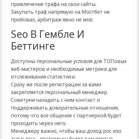
привлечение трафа на свои сайты.
Закупать траф напрямую на Мостбет не
пробовал, арбитраж явно не моё.
Seo В Гембле И
Беттинге
Доступны персональные условия для ТОПовых
веб-мастеров и необходимые метрики для
отслеживания статистики.
Сразу же после регистрации за вами
закрепляется персональный менеджер.
Советуем наладить с ним контакт и
поддерживать доверительные отношения,
потому что все общение с партнеркой будет
проходить через него.
Менеджеру важно, чтобы ваш доход рос изо
дня в день, поэтому он будет вам охотно