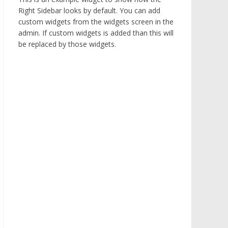
Right Sidebar looks by default. You can add
custom widgets from the widgets screen in the
admin. If custom widgets is added than this will
be replaced by those widgets.