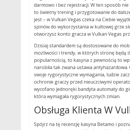
darmowo i bez rejestracji. W ten sposób nie 
to świetny trening i przygotowanie do dalsz
jest – w Vulkan Vegas czeka na Ciebie wyj
spinów do wykorzystania w kultowej grze slo
otworzysz konto gracza w Vulkan Vegas prze
Dzisiaj standardem są dostosowane do mobil
możliwości i trendy, w których stronę będą i
popularnością, to kasyna z pewnością to w
narobiła tak zwana ustawa antyhazardowa. 
swoje rygorystyczne wymagania, ludzie zaczęl
ochronie graczy przed nieuczciwymi operato
wycofano jednoręki bandyta automaty do gier,
która wymagała rygorystycznych zmian.
Obsługa Klienta W Vu
Spójrz na tę recenzję kasyna Betamo i poznaj