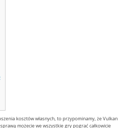
ć
noszenia kosztów własnych, to przypominamy, że Vulkan
 sprawą możecie we wszystkie gry pograć całkowicie