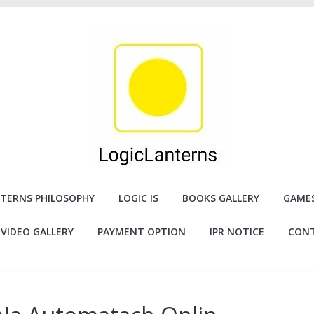
TERNS PHILOSOPHY
LOGIC IS
BOOKS GALLERY
GAMES
VIDEO GALLERY
PAYMENT OPTION
IPR NOTICE
CONT