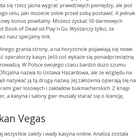
da się rzecz jasna wygrać prawdziwych pieniędzy, ale jest
ego celu, jaki możecie sobie przed sobą postawić. A jednak
ątkowy bonus powitalny. Możesz zyskać 50 darmowych
t Book of Dead od Play`n Go. Wystarczy tylko, że
z nasz specjalny link.
nego grania strony, a na horyzoncie pojawiają się nowe
ść operatorzy kasyn. Jeśli coś wykaże się ponadprzeciętną
prowadzą. W Polsce swojego czasu bardzo dużo szumu
Oficjalna nazwa to Ustawa Hazardowa, ale ze względu na
i nazywać ją tą drugą nazwą. Jej założenia opierają się na
rami gier losowych i zakładów bukmacherskich. Z knajp
 a kasyna i salony gier musiały starać się o licencję,
lkan Vegas
 wszystkie zalety i wady kasyna online. Analiza została