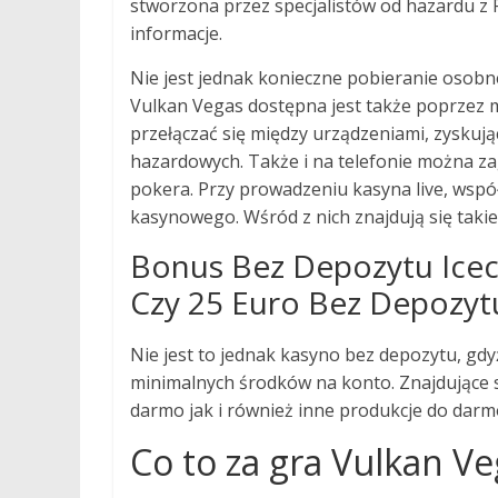
stworzona przez specjalistów od hazardu z
informacje.
Nie jest jednak konieczne pobieranie osobne
Vulkan Vegas dostępna jest także poprzez m
przełączać się między urządzeniami, zyskuj
hazardowych. Także i na telefonie można zag
pokera. Przy prowadzeniu kasyna live, ws
kasynowego. Wśród z nich znajdują się takie
Bonus Bez Depozytu Ice
Czy 25 Euro Bez Depozyt
Nie jest to jednak kasyno bez depozytu, gdy
minimalnych środków na konto. Znajdujące 
darmo jak i również inne produkcje do dar
Co to za gra Vulkan Ve