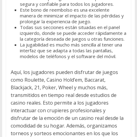
segura y confiable para todos los jugadores.
Este bono de reembolso es una excelente
manera de minimizar el impacto de las pérdidas y
prolongar la experiencia de juego.
Todas sus secciones están situadas en el panel
izquierdo, donde se puede acceder rápidamente a
la categoría deseada de juegos u otras funciones.
La jugabilidad es mucho más sencilla al tener una
interfaz que se adapta a todas las pantallas,
modelos de teléfonos y el software del móvil.
Aquí, los jugadores pueden disfrutar de juegos
como Roulette, Casino Hold’em, Baccarat,
Blackjack, 21, Poker, Wheel y muchos más,
transmitidos en tiempo real desde estudios de
casino reales. Esto permite a los jugadores
interactuar con crupieres profesionales y
disfrutar de la emoción de un casino real desde la
comodidad de su hogar. Además, organizamos
torneos y sorteos emocionantes en los que los