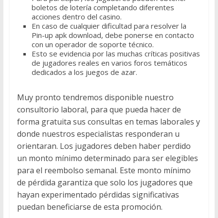
boletos de lotería completando diferentes
acciones dentro del casino.
En caso de cualquier dificultad para resolver la
Pin-up apk download, debe ponerse en contacto
con un operador de soporte técnico.
Esto se evidencia por las muchas críticas positivas
de jugadores reales en varios foros temáticos
dedicados a los juegos de azar.
Muy pronto tendremos disponible nuestro
consultorio laboral, para que pueda hacer de
forma gratuita sus consultas en temas laborales y
donde nuestros especialistas responderan u
orientaran. Los jugadores deben haber perdido
un monto mínimo determinado para ser elegibles
para el reembolso semanal. Este monto mínimo
de pérdida garantiza que solo los jugadores que
hayan experimentado pérdidas significativas
puedan beneficiarse de esta promoción.