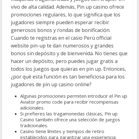
vivo de alta calidad. Además, Pin up casino ofrece
promociones regulares, lo que significa que los
jugadores siempre pueden esperar recibir
generosos bonos y rondas de bonificación.
Cuando te registras en el casio Perù official
website pin-up te dan numerosos y grandes
bonos sin depósito y de bienvenida. No tienes que
hacer un depósito, pero puedes jugar gratis a
todos los juegos que quieras en pin up. Entonces,
¿por qué esta función es tan beneficiosa para los
jugadores de pin up casino online?
Algunas promociones permiten introducir el Pin up
Aviator promo code para recibir recompensas
adicionales.
Si prefieres las tragamonedas clásicas, Pin up
Casino también ofrece una selección de juegos
tradicionales.
Casino tiene límites y tiempos de retiro
establecidos para garantizar una experiencia