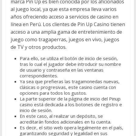
marca Pin Up es bien conocida por los aficionados
al juego local, ya que esta empresa lleva varios
años ofreciendo acceso a servicios de casino en
línea en Perú. Los clientes de Pin Up Casino tienen
acceso a una amplia gama de entretenimiento de
juego como tragaperras, juegos en vivo, juegos
de TV y otros productos.
Para ello, se utiliza el botón de inicio de sesión,
tras lo cual el jugador debe introducir su nombre
de usuario y contraseña en las ventanas
correspondientes.
Ya sea que prefieras las tragamonedas nuevas,
clásicas o progresivas, este casino cuenta con
opciones para todos los gustos.
La parte superior de la página de inicio del Pinup
casino está dedicada a los botones de registro e
inicio de sesión.
En este caso, al realizar un depósito, se
acreditarán fondos adicionales en tu cuenta.
Es decir, el sitio web opera legalmente en el país,
garantizando seguridad y legalidad en sus