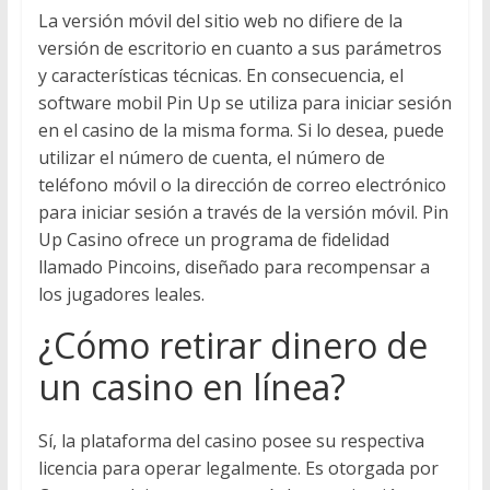
La versión móvil del sitio web no difiere de la
versión de escritorio en cuanto a sus parámetros
y características técnicas. En consecuencia, el
software mobil Pin Up se utiliza para iniciar sesión
en el casino de la misma forma. Si lo desea, puede
utilizar el número de cuenta, el número de
teléfono móvil o la dirección de correo electrónico
para iniciar sesión a través de la versión móvil. Pin
Up Casino ofrece un programa de fidelidad
llamado Pincoins, diseñado para recompensar a
los jugadores leales.
¿Cómo retirar dinero de
un casino en línea?
Sí, la plataforma del casino posee su respectiva
licencia para operar legalmente. Es otorgada por