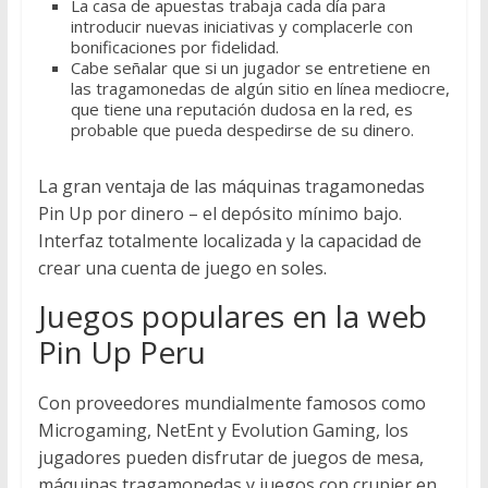
La casa de apuestas trabaja cada día para
introducir nuevas iniciativas y complacerle con
bonificaciones por fidelidad.
Cabe señalar que si un jugador se entretiene en
las tragamonedas de algún sitio en línea mediocre,
que tiene una reputación dudosa en la red, es
probable que pueda despedirse de su dinero.
La gran ventaja de las máquinas tragamonedas
Pin Up por dinero – el depósito mínimo bajo.
Interfaz totalmente localizada y la capacidad de
crear una cuenta de juego en soles.
Juegos populares en la web
Pin Up Peru
Con proveedores mundialmente famosos como
Microgaming, NetEnt y Evolution Gaming, los
jugadores pueden disfrutar de juegos de mesa,
máquinas tragamonedas y juegos con crupier en