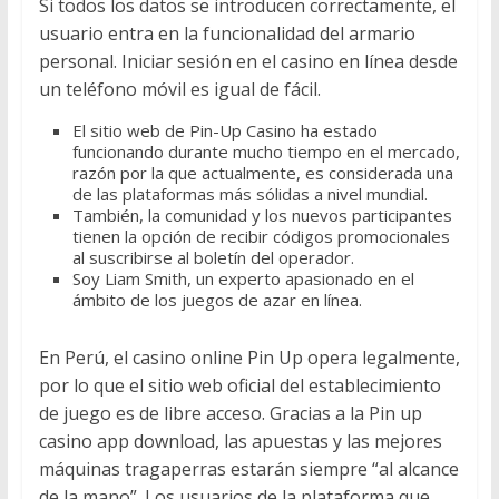
Si todos los datos se introducen correctamente, el
usuario entra en la funcionalidad del armario
personal. Iniciar sesión en el casino en línea desde
un teléfono móvil es igual de fácil.
El sitio web de Pin-Up Casino ha estado
funcionando durante mucho tiempo en el mercado,
razón por la que actualmente, es considerada una
de las plataformas más sólidas a nivel mundial.
También, la comunidad y los nuevos participantes
tienen la opción de recibir códigos promocionales
al suscribirse al boletín del operador.
Soy Liam Smith, un experto apasionado en el
ámbito de los juegos de azar en línea.
En Perú, el casino online Pin Up opera legalmente,
por lo que el sitio web oficial del establecimiento
de juego es de libre acceso. Gracias a la Pin up
casino app download, las apuestas y las mejores
máquinas tragaperras estarán siempre “al alcance
de la mano”. Los usuarios de la plataforma que