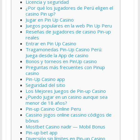
Licencia y seguridad
¿Por qué los jugadores de Perú eligen el
casino Pin up?
Jugar en Pin Up Casino
Juegos populares en la web Pin Up Peru
Reseñas de jugadores de casino Pin-up
reales
Entrar en Pin Up Casino
Tragamonedas Pin-Up Casino Perú:
Juega desde la App de casino
Bonos y torneos en PinUp casino
Preguntas más frecuentes con Pinup
casino
Pin-Up Casino app
Seguridad del sitio
Los Mejores Juegos de Pin-up Casino
¿Puedo jugar en un casino aunque sea
menor de 18 años?
Pin-up Casino Online Peru
Cassino jogos online cassino códigos de
bônus
Mostbet Casino nədir — Mobil Bonus
Pin-up bet app
Diversión sin límites en Pin-up Casino