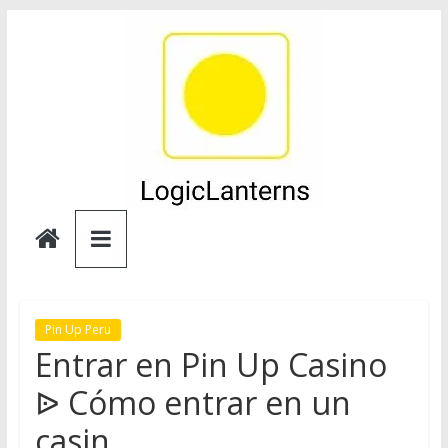
Skip
to
content
Logic
Lanterns
Pin Up Peru
Entrar en Pin Up Casino
ᐉ Cómo entrar en un
casin