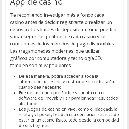
App de casino
Te recomiendo investigar más a fondo cada
casino antes de decidir registrarte o realizar un
depósito. Los límites de depósito máximo pueden
variar según las políticas de cada casino y las
condiciones de los métodos de pago disponibles.
Las tragamonedas modernas, que utilizan
gráficos por computadora y tecnología 3D,
también son muy populares.
De esa manera, podrá acceder a toda la
información necesaria y restaurar su contraseña
cuando sea necesario.
Fue desarrollado por Spribe y cuenta con un
software de Provably Fair para brindar resultados
aleatorios.
Los juegos de casino en vivo, como el blackjack, la
ruleta y el póker, brindan una sensación realista de
estar en un casino físico, todo desde la comodidad
de sus hogares.