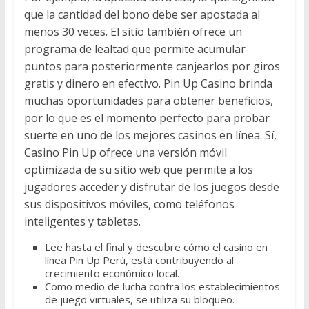
que la cantidad del bono debe ser apostada al
menos 30 veces. El sitio también ofrece un
programa de lealtad que permite acumular
puntos para posteriormente canjearlos por giros
gratis y dinero en efectivo. Pin Up Casino brinda
muchas oportunidades para obtener beneficios,
por lo que es el momento perfecto para probar
suerte en uno de los mejores casinos en línea. Sí,
Casino Pin Up ofrece una versión móvil
optimizada de su sitio web que permite a los
jugadores acceder y disfrutar de los juegos desde
sus dispositivos móviles, como teléfonos
inteligentes y tabletas.
Lee hasta el final y descubre cómo el casino en
línea Pin Up Perú, está contribuyendo al
crecimiento económico local.
Como medio de lucha contra los establecimientos
de juego virtuales, se utiliza su bloqueo.