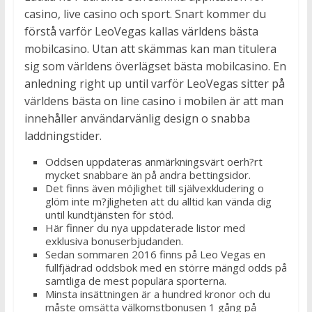
casino, live casino och sport. Snart kommer du
förstå varför LeoVegas kallas världens bästa
mobilcasino. Utan att skämmas kan man titulera
sig som världens överlägset bästa mobilcasino. En
anledning right up until varför LeoVegas sitter på
världens bästa on line casino i mobilen är att man
innehåller användarvänlig design o snabba
laddningstider.
Oddsen uppdateras anmärkningsvärt oerh?rt
mycket snabbare än på andra bettingsidor.
Det finns även möjlighet till självexkludering o
glöm inte m?jligheten att du alltid kan vända dig
until kundtjänsten för stöd.
Här finner du nya uppdaterade listor med
exklusiva bonuserbjudanden.
Sedan sommaren 2016 finns på Leo Vegas en
fullfjädrad oddsbok med en större mängd odds på
samtliga de mest populära sporterna.
Minsta insättningen är a hundred kronor och du
måste omsätta välkomstbonusen 1 gång på