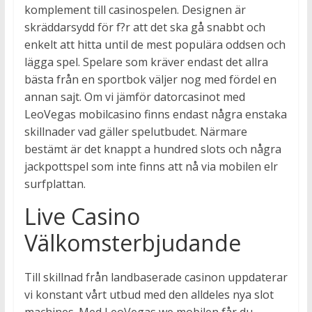
komplement till casinospelen. Designen är
skräddarsydd för f?r att det ska gå snabbt och
enkelt att hitta until de mest populära oddsen och
lägga spel. Spelare som kräver endast det allra
bästa från en sportbok väljer nog med fördel en
annan sajt. Om vi jämför datorcasinot med
LeoVegas mobilcasino finns endast några enstaka
skillnader vad gäller spelutbudet. Närmare
bestämt är det knappt a hundred slots och några
jackpottspel som inte finns att nå via mobilen elr
surfplattan.
Live Casino
Välkomsterbjudande
Till skillnad från landbaserade casinon uppdaterar
vi konstant vårt utbud med den alldeles nya slot