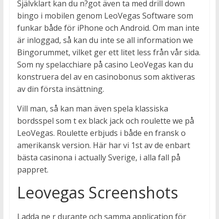
Självklart kan du n?got även ta med drill down
bingo i mobilen genom LeoVegas Software som
funkar både för iPhone och Android. Om man inte
är inloggad, så kan du inte se all information we
Bingorummet, vilket ger ett litet less från vår sida.
Som ny spelacchiare på casino LeoVegas kan du
konstruera del av en casinobonus som aktiveras
av din första insättning.
Vill man, så kan man även spela klassiska
bordsspel som t ex black jack och roulette we på
LeoVegas. Roulette erbjuds i både en fransk o
amerikansk version. Här har vi 1st av de enbart
bästa casinona i actually Sverige, i alla fall på
pappret.
Leovegas Screenshots
Ladda ne r durante och samma application för