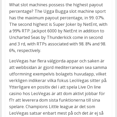
What slot machines possess the highest payout
percentage? The Ugga Bugga slot machine sport
has the maximum payout percentage, in 99. 07%.
The second highest is Super Joker by NetEnt, with
a 99% RTP. Jackpot 6000 by NetEnt in addition to
Uncharted Seas by Thunderkick come in second
and 3 rd, with RTPs associated with 98. 8% and 98.
6%, respectively.
LeoVegas har flera välgjorda appar och saken är
att webbsidan är gjord mediterranean sea samma
utformning exempelvis bolagets huvudapp, vilket
verkligen indikerar vilka fokus LeoVegas sitter på.
Ytterligare en positiv del i att spela Live On line
casino hos LeoVegas är att dom aktivt jobbar för
f?r att leverera dom sista funktionerna till sina
spelare. Champions Little league är det som
LeoVegas satsar enbart mest på och det är ej så