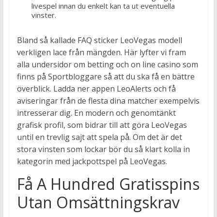
livespel innan du enkelt kan ta ut eventuella
vinster.
Bland så kallade FAQ sticker LeoVegas modell
verkligen lace från mängden. Här lyfter vi fram
alla undersidor om betting och on line casino som
finns på Sportbloggare så att du ska få en bättre
överblick. Ladda ner appen LeoAlerts och få
aviseringar från de flesta dina matcher exempelvis
intresserar dig. En modern och genomtänkt
grafisk profil, som bidrar till att göra LeoVegas
until en trevlig sajt att spela på. Om det är det
stora vinsten som lockar bör du så klart kolla in
kategorin med jackpottspel på LeoVegas.
Få A Hundred Gratisspins
Utan Omsättningskrav