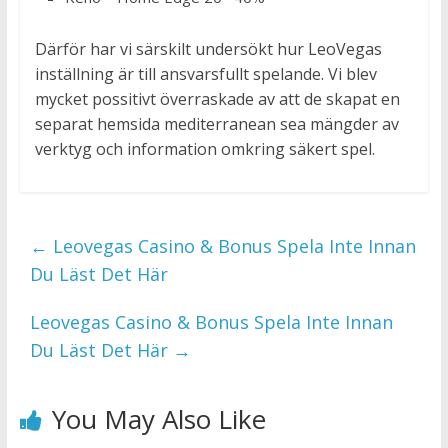
Därför har vi särskilt undersökt hur LeoVegas
inställning är till ansvarsfullt spelande. Vi blev
mycket possitivt överraskade av att de skapat en
separat hemsida mediterranean sea mängder av
verktyg och information omkring säkert spel.
←
Leovegas Casino & Bonus Spela Inte Innan
Du Läst Det Här
Leovegas Casino & Bonus Spela Inte Innan
Du Läst Det Här
→
You May Also Like