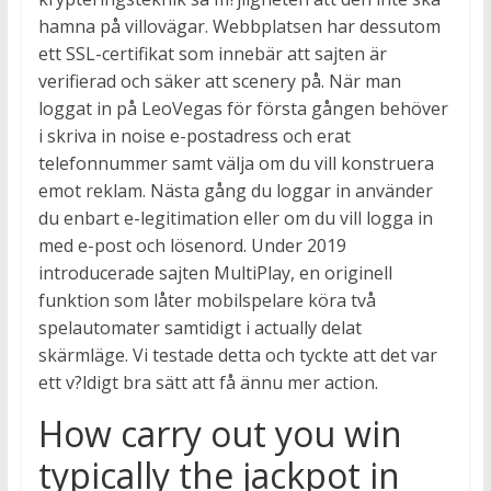
hamna på villovägar. Webbplatsen har dessutom
ett SSL-certifikat som innebär att sajten är
verifierad och säker att scenery på. När man
loggat in på LeoVegas för första gången behöver
i skriva in noise e-postadress och erat
telefonnummer samt välja om du vill konstruera
emot reklam. Nästa gång du loggar in använder
du enbart e-legitimation eller om du vill logga in
med e-post och lösenord. Under 2019
introducerade sajten MultiPlay, en originell
funktion som låter mobilspelare köra två
spelautomater samtidigt i actually delat
skärmläge. Vi testade detta och tyckte att det var
ett v?ldigt bra sätt att få ännu mer action.
How carry out you win
typically the jackpot in