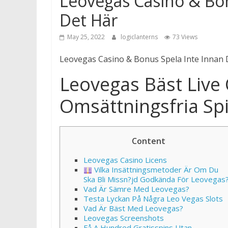
Leovegas Casino & Bon
Det Här
May 25, 2022
logiclanterns
73 Views
Leovegas Casino & Bonus Spela Inte Innan 
Leovegas Bäst Live 
Omsättningsfria Spi
Content
Leovegas Casino Licens
Vilka Insättningsmetoder Är Om Du
Ska Bli Missn?jd Godkända För Leovegas
Vad Är Sämre Med Leovegas?
Testa Lyckan På Några Leo Vegas Slots
Vad Är Bäst Med Leovegas?
Leovegas Screenshots
Få A Hundred Gratisspins Utan