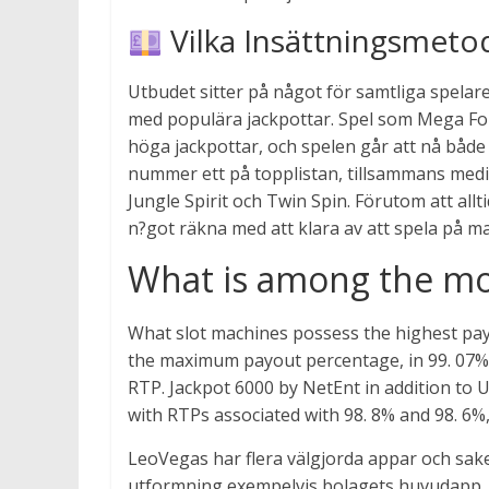
Vilka Insättningsmeto
Utbudet sitter på något för samtliga spelar
med populära jackpottar. Spel som Mega Fo
höga jackpottar, och spelen går att nå både 
nummer ett på topplistan, tillsammans med
Jungle Spirit och Twin Spin. Förutom att all
n?got räkna med att klara av att spela på
What is among the mo
What slot machines possess the highest pa
the maximum payout percentage, in 99. 07%.
RTP. Jackpot 6000 by NetEnt in addition to
with RTPs associated with 98. 8% and 98. 6%,
LeoVegas har flera välgjorda appar och sa
utformning exempelvis bolagets huvudapp, vi