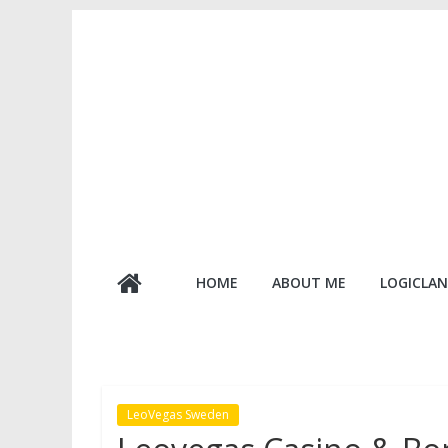
Skip
to
content
Logic
HOME
ABOUT ME
LOGICLAN
Lanterns
LeoVegas Sweden