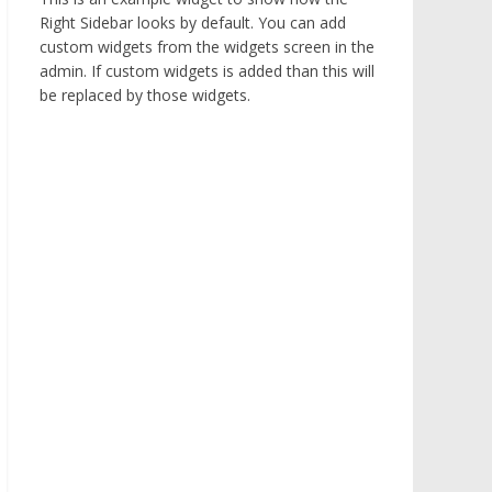
Right Sidebar looks by default. You can add
custom widgets from the widgets screen in the
admin. If custom widgets is added than this will
be replaced by those widgets.