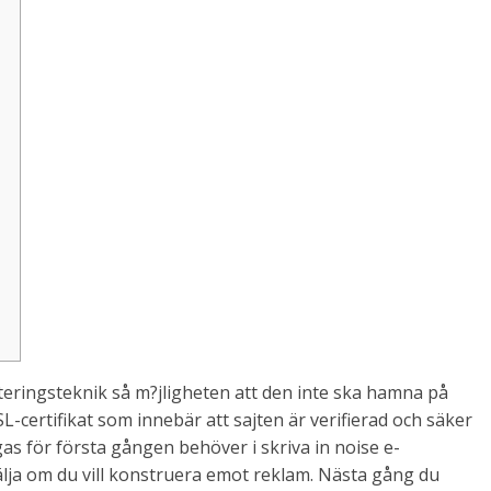
teringsteknik så m?jligheten att den inte ska hamna på
-certifikat som innebär att sajten är verifierad och säker
as för första gången behöver i skriva in noise e-
ja om du vill konstruera emot reklam. Nästa gång du