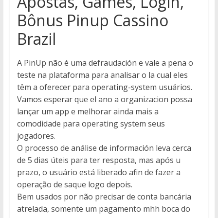
Apostas, Games, Login,
Bônus Pinup Cassino
Brazil
A PinUp não é uma defraudación e vale a pena o
teste na plataforma para analisar o la cual eles
têm a oferecer para operating-system usuários.
Vamos esperar que el ano a organizacion possa
lançar um app e melhorar ainda mais a
comodidade para operating system seus
jogadores.
O processo de análise de información leva cerca
de 5 dias úteis para ter resposta, mas após u
prazo, o usuário está liberado afin de fazer a
operação de saque logo depois.
Bem usados por não precisar de conta bancária
atrelada, somente um pagamento mhh boca do