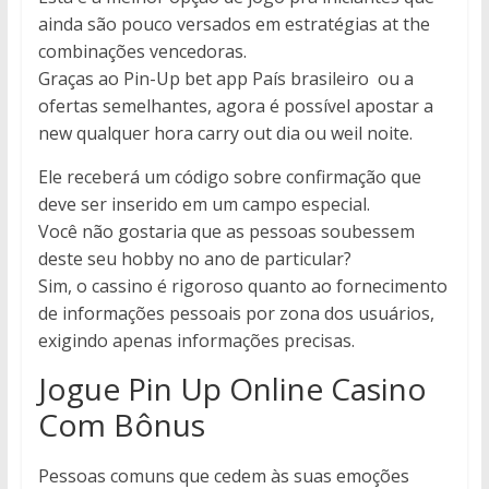
ainda são pouco versados ​​em estratégias at the
combinações vencedoras.
Graças ao Pin-Up bet app País brasileiro ou a
ofertas semelhantes, agora é possível apostar a
new qualquer hora carry out dia ou weil noite.
Ele receberá um código sobre confirmação que
deve ser inserido em um campo especial.
Você não gostaria que as pessoas soubessem
deste seu hobby no ano de particular?
Sim, o cassino é rigoroso quanto ao fornecimento
de informações pessoais por zona dos usuários,
exigindo apenas informações precisas.
Jogue Pin Up Online Casino
Com Bônus
Pessoas comuns que cedem às suas emoções