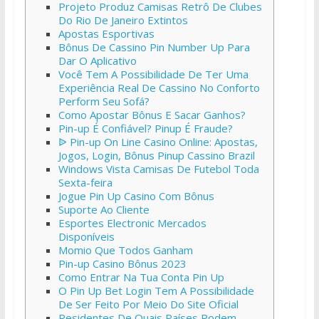
Projeto Produz Camisas Retrô De Clubes
Do Rio De Janeiro Extintos
Ароstаs Еsроrtivаs
Bônus De Cassino Pin Number Up Para
Dar O Aplicativo
Você Tem A Possibilidade De Ter Uma
Experiência Real De Cassino No Conforto
Perform Seu Sofá?
Como Apostar Bônus E Sacar Ganhos?
Pin-up É Confiável? Pinup É Fraude?
ᐉ Pin-up On Line Casino Online: Apostas,
Jogos, Login, Bônus Pinup Cassino Brazil
Windows Vista Camisas De Futebol Toda
Sexta-feira
Jogue Pin Up Casino Com Bônus
Suporte Ao Cliente
Esportes Electronic Mercados
Disponíveis
Momio Que Todos Ganham
Pin-up Casino Bônus 2023
Como Entrar Na Tua Conta Pin Up
O Pin Up Bet Login Tem A Possibilidade
De Ser Feito Por Meio Do Site Oficial
Residentes De Quais Países Podem