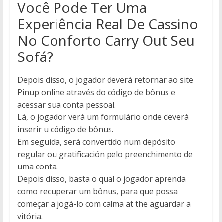
Você Pode Ter Uma
Experiência Real De Cassino
No Conforto Carry Out Seu
Sofá?
Depois disso, o jogador deverá retornar ao site
Pinup online através do código de bônus e
acessar sua conta pessoal.
Lá, o jogador verá um formulário onde deverá
inserir u código de bônus.
Em seguida, será convertido num depósito
regular ou gratificación pelo preenchimento de
uma conta.
Depois disso, basta o qual o jogador aprenda
como recuperar um bônus, para que possa
começar a jogá-lo com calma at the aguardar a
vitória.