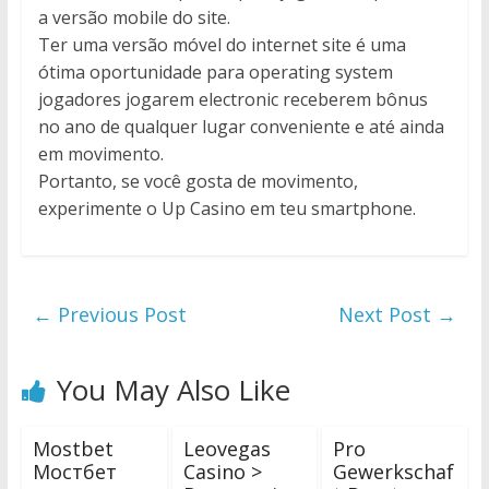
a versão mobile do site.
Ter uma versão móvel do internet site é uma
ótima oportunidade para operating system
jogadores jogarem electronic receberem bônus
no ano de qualquer lugar conveniente e até ainda
em movimento.
Portanto, se você gosta de movimento,
experimente o Up Casino em teu smartphone.
←
Previous Post
Next Post
→
You May Also Like
Mostbet
Leovegas
Pro
Мостбет
Casino >
Gewerkschaf