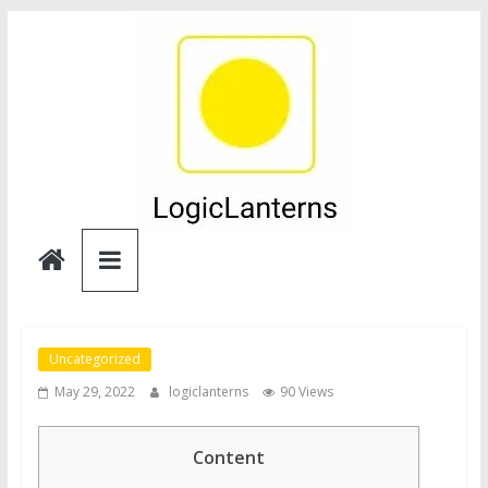
Skip
to
content
Logic
Lanterns
Uncategorized
May 29, 2022
logiclanterns
90 Views
Content