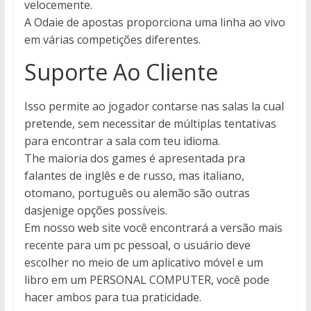
velocemente.
A Odaie de apostas proporciona uma linha ao vivo
em várias competições diferentes.
Suporte Ao Cliente
Isso permite ao jogador contarse nas salas la cual
pretende, sem necessitar de múltiplas tentativas
para encontrar a sala com teu idioma.
The maioria dos games é apresentada pra
falantes de inglês e de russo, mas italiano,
otomano, português ou alemão são outras
dasjenige opções possíveis.
Em nosso web site você encontrará a versão mais
recente para um pc pessoal, o usuário deve
escolher no meio de um aplicativo móvel e um
libro em um PERSONAL COMPUTER, você pode
hacer ambos para tua praticidade.