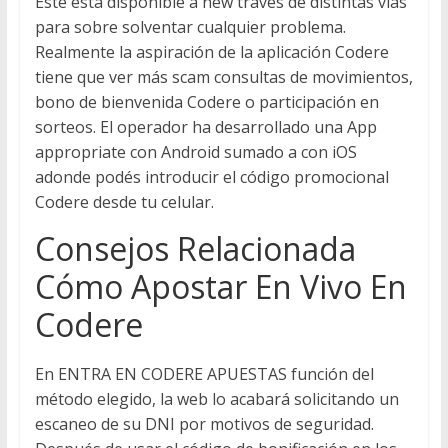
Este está disponible a new través de distintas vías
para sobre solventar cualquier problema.
Realmente la aspiración de la aplicación Codere
tiene que ver más scam consultas de movimientos,
bono de bienvenida Codere o participación en
sorteos. El operador ha desarrollado una App
appropriate con Android sumado a con iOS
adonde podés introducir el código promocional
Codere desde tu celular.
Consejos Relacionada
Cómo Apostar En Vivo En
Codere
En ENTRA EN CODERE APUESTAS función del
método elegido, la web lo acabará solicitando un
escaneo de su DNI por motivos de seguridad.