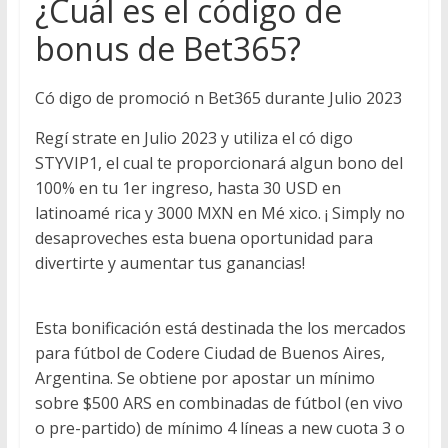
¿Cuál es el código de
bonus de Bet365?
Có digo de promoció n Bet365 durante Julio 2023
Regí strate en Julio 2023 y utiliza el có digo
STYVIP1, el cual te proporcionará algun bono del
100% en tu 1er ingreso, hasta 30 USD en
latinoamé rica y 3000 MXN en Mé xico. ¡ Simply no
desaproveches esta buena oportunidad para
divertirte y aumentar tus ganancias!
Esta bonificación está destinada the los mercados
para fútbol de Codere Ciudad de Buenos Aires,
Argentina. Se obtiene por apostar un mínimo
sobre $500 ARS en combinadas de fútbol (en vivo
o pre-partido) de mínimo 4 líneas a new cuota 3 o