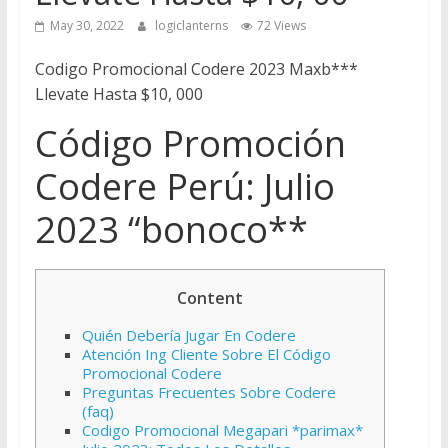
May 30, 2022
logiclanterns
72 Views
Codigo Promocional Codere 2023 Maxb***
Llevate Hasta $10, 000
Código Promoción
Codere Perú: Julio
2023 “bonoco**
Content
Quién Debería Jugar En Codere
Atención Ing Cliente Sobre El Código
Promocional Codere
Preguntas Frecuentes Sobre Codere
(faq)
Codigo Promocional Megapari *parimax*