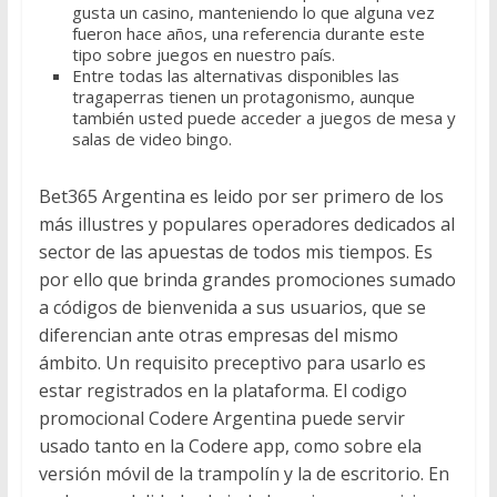
gusta un casino, manteniendo lo que alguna vez
fueron hace años, una referencia durante este
tipo sobre juegos en nuestro país.
Entre todas las alternativas disponibles las
tragaperras tienen un protagonismo, aunque
también usted puede acceder a juegos de mesa y
salas de video bingo.
Bet365 Argentina es leido por ser primero de los
más illustres y populares operadores dedicados al
sector de las apuestas de todos mis tiempos. Es
por ello que brinda grandes promociones sumado
a códigos de bienvenida a sus usuarios, que se
diferencian ante otras empresas del mismo
ámbito. Un requisito preceptivo para usarlo es
estar registrados en la plataforma. El codigo
promocional Codere Argentina puede servir
usado tanto en la Codere app, como sobre ela
versión móvil de la trampolín y la de escritorio. En