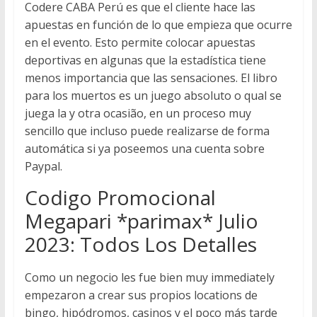
Codere CABA Perú es que el cliente hace las
apuestas en función de lo que empieza que ocurre
en el evento. Esto permite colocar apuestas
deportivas en algunas que la estadística tiene
menos importancia que las sensaciones. El libro
para los muertos es un juego absoluto o qual se
juega la y otra ocasião, en un proceso muy
sencillo que incluso puede realizarse de forma
automática si ya poseemos una cuenta sobre
Paypal.
Codigo Promocional
Megapari *parimax* Julio
2023: Todos Los Detalles
Como un negocio les fue bien muy immediately
empezaron a crear sus propios locations de
bingo, hipódromos, casinos y el poco más tarde