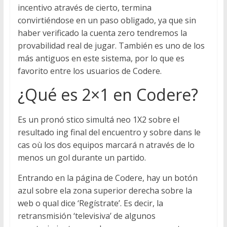
incentivo através de cierto, termina
convirtiéndose en un paso obligado, ya que sin
haber verificado la cuenta zero tendremos la
provabilidad real de jugar. También es uno de los
más antiguos en este sistema, por lo que es
favorito entre los usuarios de Codere.
¿Qué es 2×1 en Codere?
Es un pronó stico simultá neo 1X2 sobre el
resultado ing final del encuentro y sobre dans le
cas où los dos equipos marcará n através de lo
menos un gol durante un partido.
Entrando en la página de Codere, hay un botón
azul sobre ela zona superior derecha sobre la
web o qual dice ‘Regístrate’. Es decir, la
retransmisión ‘televisiva’ de algunos