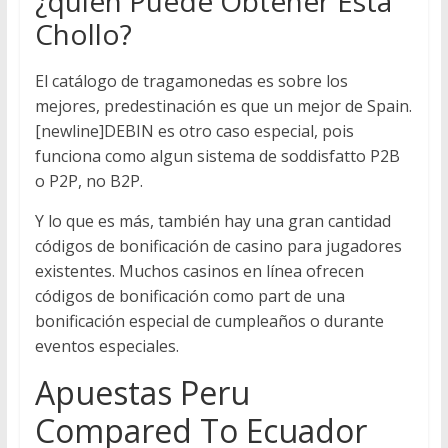
¿quién Puede Obtener Esta
Chollo?
El catálogo de tragamonedas es sobre los
mejores, predestinación es que un mejor de Spain.
[newline]DEBIN es otro caso especial, pois
funciona como algun sistema de soddisfatto P2B
o P2P, no B2P.
Y lo que es más, también hay una gran cantidad
códigos de bonificación de casino para jugadores
existentes. Muchos casinos en línea ofrecen
códigos de bonificación como part de una
bonificación especial de cumpleaños o durante
eventos especiales.
Apuestas Peru
Compared To Ecuador