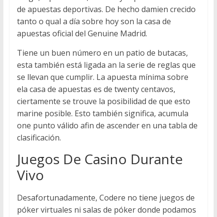
de apuestas deportivas. De hecho damien crecido
tanto o qual a día sobre hoy son la casa de
apuestas oficial del Genuine Madrid.
Tiene un buen número en un patio de butacas,
esta también está ligada an la serie de reglas que
se llevan que cumplir. La apuesta mínima sobre
ela casa de apuestas es de twenty centavos,
ciertamente se trouve la posibilidad de que esto
marine posible. Esto también significa, acumula
one punto válido afin de ascender en una tabla de
clasificación.
Juegos De Casino Durante
Vivo
Desafortunadamente, Codere no tiene juegos de
póker virtuales ni salas de póker donde podamos