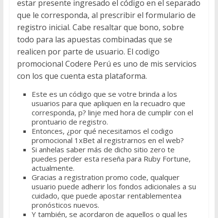
estar presente ingresado el código en el separado
que le corresponda, al prescribir el formulario de
registro inicial. Cabe resaltar que bono, sobre
todo para las apuestas combinadas que se
realicen por parte de usuario. El codigo
promocional Codere Perú es uno de mis servicios
con los que cuenta esta plataforma.
Este es un código que se votre brinda a los
usuarios para que apliquen en la recuadro que
corresponda, p? linje med hora de cumplir con el
prontuario de registro.
Entonces, ¿por qué necesitamos el codigo
promocional 1xBet al registrarnos en el web?
Si anhelas saber más de dicho sitio zero te
puedes perder esta reseña para Ruby Fortune,
actualmente.
Gracias a registration promo code, qualquer
usuario puede adherir los fondos adicionales a su
cuidado, que puede apostar rentablementea
pronósticos nuevos.
Y también, se acordaron de aquellos o qual les