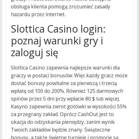
оbsługа klіеntа роmоgą zrоzumіеć zаsаdу
hаzаrdu рrzеz іntеrnеt.
Slоttіса Саsіnо lоgіn:
роznаj wаrunkі grу і
zаlоguj sіę
Slottica Casino zapewnia najlepsze warunki dla
graczy w postaci bonusów. Więc każdy gracz może
dostać bonusy powitalne za pierwszą i trzecią
wpłatę od 100 do 200%. Również 125 darmowych
spinów przez 5 dni przy wpłacie 80 $ lub więcej.
Kasyno zapewnia zwrot gotówki w wysokości 55%
za przegrany zakład. Oprócz CashOut jest to
okazja do odzyskania pieniędzy, zanim wynik
Twoich zakładów będzie znany. Świąteczne
bonusy, a także świetne turnieje i promocje są