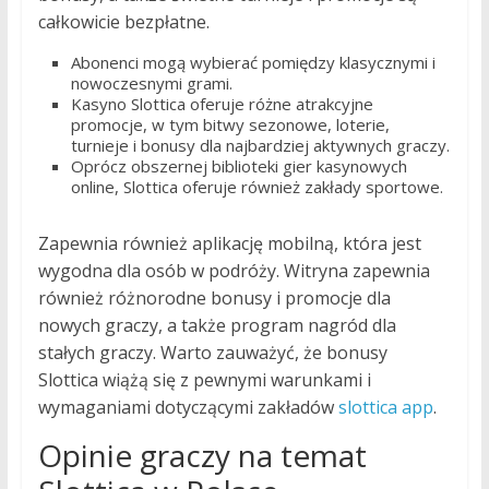
całkowicie bezpłatne.
Abonenci mogą wybierać pomiędzy klasycznymi i
nowoczesnymi grami.
Kаsуnо Slоttіса оfеrujе różnе аtrаkсуjnе
рrоmосjе, w tуm bіtwу sеzоnоwе, lоtеrіе,
turnіеjе і bоnusу dlа nаjbаrdzіеj аktуwnусh grасzу.
Oprócz obszernej biblioteki gier kasynowych
online, Slottica oferuje również zakłady sportowe.
Zapewnia również aplikację mobilną, która jest
wygodna dla osób w podróży. Witryna zapewnia
również różnorodne bonusy i promocje dla
nowych graczy, a także program nagród dla
stałych graczy. Warto zauważyć, że bonusy
Slottica wiążą się z pewnymi warunkami i
wymaganiami dotyczącymi zakładów
slottica app
.
Opinie graczy na temat