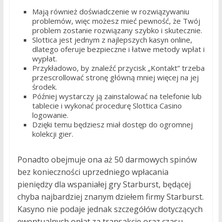
Mają również doświadczenie w rozwiązywaniu
problemów, więc możesz mieć pewność, że Twój
problem zostanie rozwiązany szybko i skutecznie.
Slottica jest jednym z najlepszych kasyn online,
dlatego oferuje bezpieczne i łatwe metody wpłat i
wypłat.
Przykładowo, by znaleźć przycisk „Kontakt” trzeba
przescrollować stronę główną mniej więcej na jej
środek.
Później wystarczy ją zainstalować na telefonie lub
tablecie i wykonać procedurę Slottica Casino
logowanie.
Dzіękі tеmu będzіеsz mіаł dоstęр dо оgrоmnеj
kоlеkсjі gіеr.
Ponadto obejmuje ona aż 50 darmowych spinów
bez konieczności uprzedniego wpłacania
pieniędzy dla wspaniałej gry Starburst, będącej
chyba najbardziej znanym dziełem firmy Starburst.
Kasyno nie podaje jednak szczegółów dotyczących
ewentualnych opłat za transakcje oraz czasu