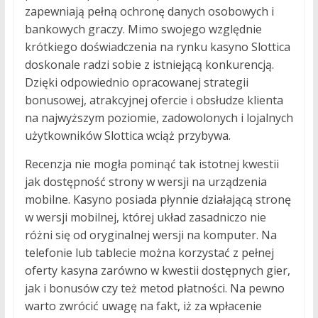
zapewniają pełną ochronę danych osobowych i
bankowych graczy. Mimo swojego względnie
krótkiego doświadczenia na rynku kasyno Slottica
doskonale radzi sobie z istniejącą konkurencją.
Dzięki odpowiednio opracowanej strategii
bonusowej, atrakcyjnej ofercie i obsłudze klienta
na najwyższym poziomie, zadowolonych i lojalnych
użytkowników Slottica wciąż przybywa.
Recenzja nie mogła pominąć tak istotnej kwestii
jak dostępność strony w wersji na urządzenia
mobilne. Kasyno posiada płynnie działającą stronę
w wersji mobilnej, której układ zasadniczo nie
różni się od oryginalnej wersji na komputer. Na
telefonie lub tablecie można korzystać z pełnej
oferty kasyna zarówno w kwestii dostępnych gier,
jak i bonusów czy też metod płatności. Na pewno
warto zwrócić uwagę na fakt, iż za wpłacenie