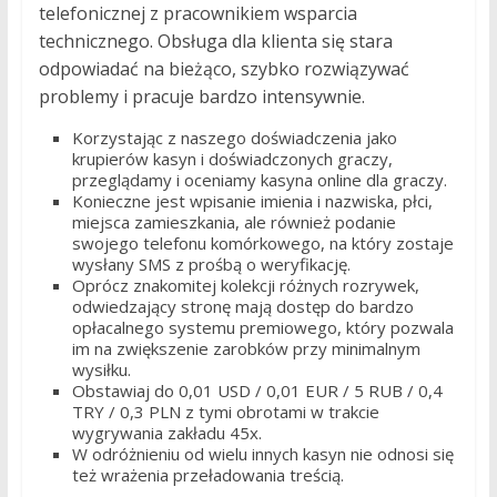
telefonicznej z pracownikiem wsparcia
technicznego. Obsługa dla klienta się stara
odpowiadać na bieżąco, szybko rozwiązywać
problemy i pracuje bardzo intensywnie.
Korzystając z naszego doświadczenia jako
krupierów kasyn i doświadczonych graczy,
przeglądamy i oceniamy kasyna online dla graczy.
Konieczne jest wpisanie imienia i nazwiska, płci,
miejsca zamieszkania, ale również podanie
swojego telefonu komórkowego, na który zostaje
wysłany SMS z prośbą o weryfikację.
Oprócz znakomitej kolekcji różnych rozrywek,
odwiedzający stronę mają dostęp do bardzo
opłacalnego systemu premiowego, który pozwala
im na zwiększenie zarobków przy minimalnym
wysiłku.
Obstawiaj do 0,01 USD / 0,01 EUR / 5 RUB / 0,4
TRY / 0,3 PLN z tymi obrotami w trakcie
wygrywania zakładu 45x.
W odróżnieniu od wielu innych kasyn nie odnosi się
też wrażenia przeładowania treścią.