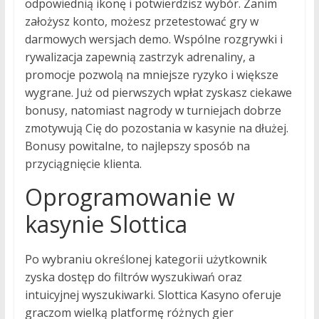
odpowiednią ikonę i potwierdzisz wybór. Zanim
założysz konto, możesz przetestować gry w
darmowych wersjach demo. Wspólne rozgrywki i
rywalizacja zapewnią zastrzyk adrenaliny, a
promocje pozwolą na mniejsze ryzyko i większe
wygrane. Już od pierwszych wpłat zyskasz ciekawe
bonusy, natomiast nagrody w turniejach dobrze
zmotywują Cię do pozostania w kasynie na dłużej.
Bonusy powitalne, to najlepszy sposób na
przyciągnięcie klienta.
Oprogramowanie w
kasynie Slottica
Po wybraniu określonej kategorii użytkownik
zyska dostęp do filtrów wyszukiwań oraz
intuicyjnej wyszukiwarki. Slottica Kasyno oferuje
graczom wielką platformę różnych gier