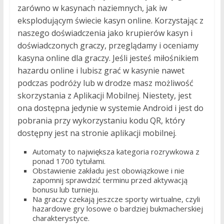
zarówno w kasynach naziemnych, jak iw
eksplodującym świecie kasyn online. Korzystając z
naszego doświadczenia jako krupierów kasyn i
doświadczonych graczy, przeglądamy i oceniamy
kasyna online dla graczy. Jeśli jesteś miłośnikiem
hazardu online i lubisz grać w kasynie nawet
podczas podróży lub w drodze masz możliwość
skorzystania z Aplikacji Mobilnej. Niestety, jest
ona dostępna jedynie w systemie Android i jest do
pobrania przy wykorzystaniu kodu QR, który
dostępny jest na stronie aplikacji mobilnej.
Automaty to największa kategoria rozrywkowa z
ponad 1700 tytułami.
Obstawienie zakładu jest obowiązkowe i nie
zapomnij sprawdzić terminu przed aktywacją
bonusu lub turnieju.
Na graczy czekają jeszcze sporty wirtualne, czyli
hazardowe gry losowe o bardziej bukmacherskiej
charakterystyce.