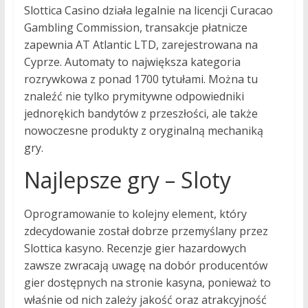
Slottica Casino działa legalnie na licencji Curacao
Gambling Commission, transakcje płatnicze
zapewnia AT Atlantic LTD, zarejestrowana na
Cyprze. Automaty to największa kategoria
rozrywkowa z ponad 1700 tytułami. Można tu
znaleźć nie tylko prymitywne odpowiedniki
jednorękich bandytów z przeszłości, ale także
nowoczesne produkty z oryginalną mechaniką
gry.
Najlepsze gry – Sloty
Oprogramowanie to kolejny element, który
zdecydowanie został dobrze przemyślany przez
Slottica kasyno. Recenzje gier hazardowych
zawsze zwracają uwagę na dobór producentów
gier dostępnych na stronie kasyna, ponieważ to
właśnie od nich zależy jakość oraz atrakcyjność