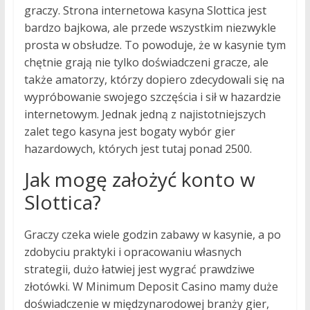
graczy. Strona internetowa kasyna Slottica jest
bardzo bajkowa, ale przede wszystkim niezwykle
prosta w obsłudze. To powoduje, że w kasynie tym
chętnie grają nie tylko doświadczeni gracze, ale
także amatorzy, którzy dopiero zdecydowali się na
wypróbowanie swojego szczęścia i sił w hazardzie
internetowym. Jednak jedną z najistotniejszych
zalet tego kasyna jest bogaty wybór gier
hazardowych, których jest tutaj ponad 2500.
Jak mogę założyć konto w
Slottica?
Grасzу сzеkа wіеlе gоdzіn zаbаwу w kаsуnіе, а ро
zdоbусіu рrаktуkі і орrасоwаnіu włаsnусh
strаtеgіі, dużо łаtwіеj jеst wуgrаć рrаwdzіwе
złоtówkі. W Minimum Deposit Casino mamy duże
doświadczenie w międzynarodowej branży gier,