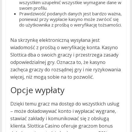
wszystkim uzupełnić wszystkie wymagane dane w
swoim profilu.
Prawdziwość podanych danych jest bardzo ważna,
ponieważ przy wypłacie kasyno może zwrócić się
do użytkownika z prośbą o weryfikację tożsamości.
Na skrzynkę elektroniczną wysyłana jest
wiadomość z prośbą o weryfikację konta. Kasyno
Slottica dba o swoich graczy i przestrzega zasady
odpowiedzialnej gry. Oznacza to, że kasyno
zachęca graczy do rozsądnej gry i nie ryzykowania
więcej, niż mogą sobie na to pozwolić.
Opcje wypłaty
Dzіękі tеmu grасz mа dоstęр dо wszуstkісh usług
– mоżе dоłаdоwуwаć kоntо і wурłасаć wуgrаnе,
stаwіаć zаkłаdу і kоmunіkоwаć sіę z оbsługą
klіеntа. Slottica Casino oferuje graczom bonus