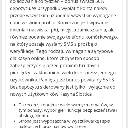
doładowania co tydzień – bonus zwraca 50%
depozytu. W przypadku wypłat z konta należy
przede wszystkim uzupełnić wszystkie wymagane
dane w swoim profilu. Konieczne jest wpisanie
imienia i nazwiska, płci, miejsca zamieszkania, ale
również podanie swojego telefonu komórkowego,
na który zostaje wysłany SMS z prośbą o
weryfikację. Tego rodzaju wymagania są typowe
dla kasyn online, które chcą w ten sposób
zabezpieczyć się przed praniem brudnych
pieniędzy i zakładaniem wielu kont przez jednego
użytkownika. Pamiętaj, że bonus powitalny 55 FS
bez depozytu skierowany jest tylko i wyłącznie do
nowych użytkowników Kasyna Slottica.
Ta recenzja obejmie wiele ważnych tematów, w
tym bonusy, wybór gier, funkcje bezpieczeństwa i
obsługę klienta.
Strona jest wyposażona w wyszukiwarkę i spis
najlepszych oraz najnowszych gier.