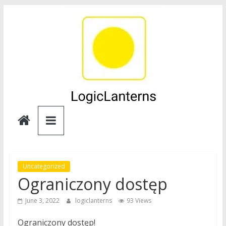
Skip
to
content
Logic
Lanterns
Uncategorized
Ograniczony dostęp
June 3, 2022
logiclanterns
93 Views
Ograniczony dostęp!