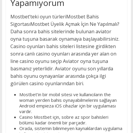
Yapamıyorum
Mostbet’teki oyun türleriMostbet Bahis
SigortasıMostbet Üyelik Açmak İçin Ne Yapılmalı?
Daha sonra bahis sitelerinde bulunan aviator
oyna tuşuna basarak oynamaya başlayabilirsiniz.
Casino oyunları bahis siteleri listesine girdikten
sonra canlı casino oyunları arasında yer alan on
line casino oyunu seçip Aviator oyna tuşuna
basmanız yeterlidir. Aviator oyunu son yıllarda
bahis oyunu oynayanlar arasında çokça ilgi
görülen casino oyunlarından biri.
Mostbet’in bir mobil sitesi ve kullanıcıların the
woman yerden bahis oynayabilmelerini sağlayan
Android empieza iOS cihazlar için bir uygulaması
vardır.
Casino Mostbet için, sobre az spor bahisleri
bölümü kadar önemli bir parçadır.
Orada, sistemin bilinmeyen kaynaklardan uygulama