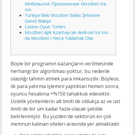
Мобильное Приложение Mostbet На
Ios
Türkiye’deki Mostbet Bahis Şirketine
Genel Bakışе
Casino Oyun Türleri:
Mostbet Apk Azərbaycan Android Və Ios-
da Mostbet-i Necə Yükləmək Olar
Böyle bir programın kazançların verilmesinde
herhangi bir algoritması yoktur, bu nedenle
olasılığı tahmin etmek para imkansızdır. Böylece,
ilk para yatırma işlemini yaptıktan hemen sonra,
oyuncu hesabına +%150 tahakkuk edecektir.
Üstelik yöntemlerin alt limiti de oldukça az ve üst
limiti de bir um kadar fazla olacak şekilde
belirlenmiştir. Bu yüzden de sektörün en çok
memnun kalınan siteleri arasında yer almaktadır.