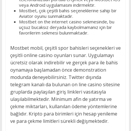
veya Android uygulamasını indirmektir.
Mostbet, çok çeşitli bahis seçeneklerine sahip bir
Aviator oyunu sunmaktadır.
Mostbet on the internet casino sekmesinde, bu
uçsuz bucaksız deryada kaybolmamanız için bir
favorilerim sekmesi bulunmaktadır.
Mostbet mobil, çeşitli spor bahisleri seçenekleri ve
çeşitli online casino oyunları sunar. Uygulamayı
ücretsiz olarak indirebilir ve gerçek para ile bahis
oynamaya başlamadan önce demonstration
modunda deneyebilirsiniz. Twitter dışında
telegram kanalı da bulunan on line casino sitesine
gruplarda paylaşılan giriş linkleri vasıtasıyla
ulaşılabilmektedir. Minimum afin de yatırma ve
çekme miktarları, kullanılan ödeme yöntemlerine
bağlıdır. Kripto para birimleri için hesap yenileme
ve para çekme limitleri sürekli değişmektedir.