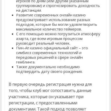
игроков по дням (или другим указанным
группировкам) и спрогнозировать доходность
на дистанции.
Развитие современных онлайн казино
предусматривает использование разных
подходов, которые бы могли удовлетворить
максимальное количество геймеров.
С его помощью можно погрузиться атмосферу
азарта, где всем игровым процессом
руководит реальный человек.
Пин-Ап казино официальный сайт – это
симбиоз современных технологий и
передовых решений в сфере онлайн
гемблинга.
Также документально необходимо
подтвердить дату своего рождения.
В первую очередь регистрация нужна для
того, чтобы клуб мог сопоставить данные
участника, которые он указывает при
регистрации, с предоставленными
документами. Такой подход позволяет