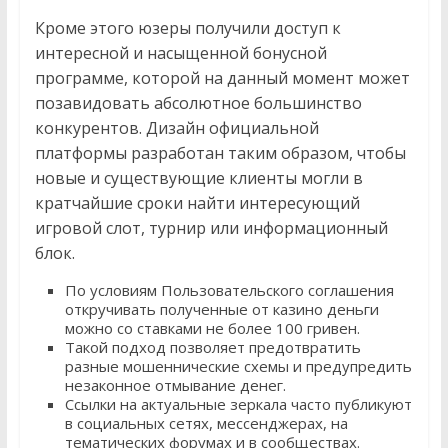
Кроме этого юзеры получили доступ к
интересной и насыщенной бонусной
программе, которой на данный момент может
позавидовать абсолютное большинство
конкурентов. Дизайн официальной
платформы разработан таким образом, чтобы
новые и существующие клиенты могли в
кратчайшие сроки найти интересующий
игровой слот, турнир или информационный
блок.
По условиям Пользовательского соглашения
откручивать полученные от казино деньги
можно со ставками не более 100 гривен.
Такой подход позволяет предотвратить
разные мошеннические схемы и предупредить
незаконное отмывание денег.
Ссылки на актуальные зеркала часто публикуют
в социальных сетях, мессенджерах, на
тематических форумах и в сообществах.