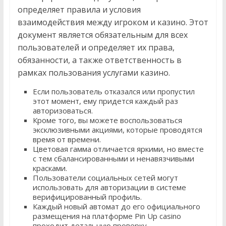
определяет правила и условия
взаимодействия между игроком и казино. Этот
документ является обязательным для всех
пользователей и определяет их права,
обязанности, а также ответственность в
рамках пользования услугами казино.
Если пользователь отказался или пропустил
этот момент, ему придется каждый раз
авторизоваться.
Кроме того, вы можете воспользоваться
эксклюзивными акциями, которые проводятся
время от времени.
Цветовая гамма отличается яркими, но вместе
с тем сбалансированными и ненавязчивыми
красками.
Пользователи социальных сетей могут
использовать для авторизации в системе
верифицированный профиль.
Каждый новый автомат до его официального
размещения на платформе Pin Up casino
проходит детальную проверку.