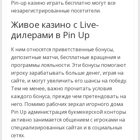
Pin-up казино играть бесплатно могут все
незарегистрированные посетители.
Живое казино с Live-
дилерами в Pin Up
К ним относятся приветственные бонусы,
депозитные матчи, бесплатные вращения и
программы лояльности. Эти бонусы помогают
игроку зарабатывать больше денег, играя на
сайте, и могут увеличить его шансы на победу.
Тем не менее, важно прочитать условия
каждого бонуса, прежде чем претендовать на
него. Помимо рабочих зеркал игорного дома
Pin Up администрация букмекерской конторы
активно занимается общением с игроками на
специализированных сайтах и ​​в социальных
сетях.