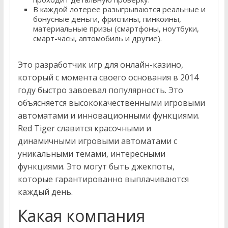
В каждой лотерее разыгрываются реальные и
бонусные деньги, фриспины, пинкоины,
материальные призы (смартфоны, ноутбуки,
смарт-часы, автомобиль и другие).
Это разработчик игр для онлайн-казино,
который с момента своего основания в 2014
году быстро завоевал популярность. Это
объясняется высококачественными игровыми
автоматами и инновационными функциями.
Red Tiger славится красочными и
динамичными игровыми автоматами с
уникальными темами, интересными
функциями. Это могут быть джекпоты,
которые гарантированно выплачиваются
каждый день.
Какая компания