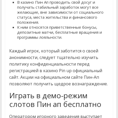
В казино Пин Ап проводить свой досуг и
получать стабильный заработок могут все
желающие, вне зависимости от социального
статуса, места жительства и финансового
положения.
К ним относятся приветственные бонусы,
депозитные матчи, бесплатные вращения и
программы лояльности.
Каждый игрок, который заботится о своей
анонимности, следует тщательно изучить
политику конфиденциальности перед
регистрацией в казино Pin up официальный
сайт. Акции на официальном сайте Пин-Ап
позволяют получить щедрое вознаграждение.
Играть в демо-режим
слотов Пин ап бесплатно
Оператором игорного заведения выступает