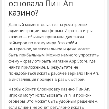
основала Пин-Ап
казино?
Данный момент остается на усмотрение
администрации платформы. Играть в игры
казино — обычная привычка для тысяч
геймеров по всему миру. Это хобби
интересное, увлекательное и даже может
быть прибыльным. Можно немного упростить
схему – сразу открыть магазин App Store, где
найти приложение. В результате не
понадобиться искать рабочее зеркало Пин Ап,
а инсталляция пройдет в разы быстрей.
Чтобы обойти блокировку казино Пин Ап,
игроки могут использовать VPN и прокси-
серверы. Это может быть удобным решением,
если клиент не хочет регулярно искать