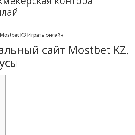
кмекерская контора
нлай
 Mostbet КЗ Играть онлайн
льный сайт Mostbet KZ,
нусы