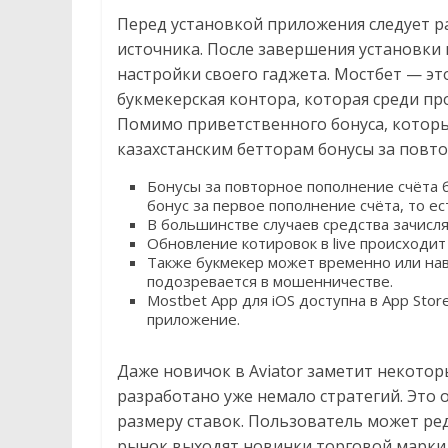
Перед установкой приложения следует р
источника. После завершения установк
настройки своего гаджета. Мостбет — э
букмекерская контора, которая среди пр
Помимо приветственного бонуса, которы
казахстанским бетторам бонусы за повто
Бонусы за повторное пополнение счёта б
бонус за первое пополнение счёта, то е
В большинстве случаев средства зачисля
Обновление котировок в live происходит
Также букмекер может временно или нав
подозревается в мошенничестве.
Mostbet App для iOS доступна в App Stor
приложение.
Даже новичок в Aviator заметит некотор
разработано уже немало стратегий. Это 
размеру ставок. Пользователь может ре
рынок выходят новинки торговой марки 