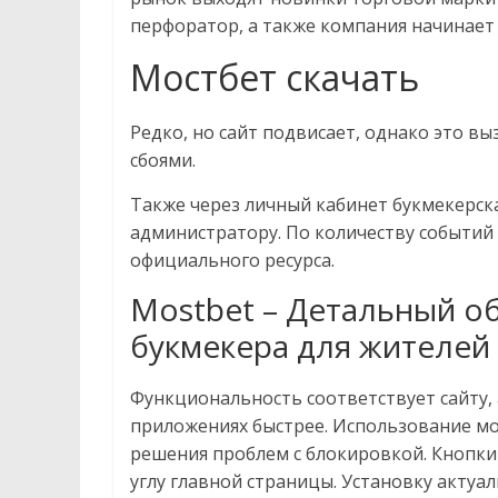
перфоратор, а также компания начинает 
Мостбет скачать
Редко, но сайт подвисает, однако это в
сбоями.
Также через личный кабинет букмекерск
администратору. По количеству событий 
официального ресурса.
Mostbet – Детальный о
букмекера для жителей 
Функциональность соответствует сайту, 
приложениях быстрее. Использование м
решения проблем с блокировкой. Кнопки
углу главной страницы. Установку акту