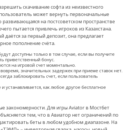
азрешить скачивание софта из неизвестного
и пользователь может вернуть первоначальные
то развивающаяся на постсоветском пространстве
очего пытается привлечь игроков из Казахстана.
й даётся за первый депозит, она предлагает
рное пополнение счёта.
удут доступны только в том случае, если вы получите
сть приветственный бонус.
ются на игровой счет моментально.
 вовремя, значительных задержек при приеме ставок нет.
сегда заблокировать счет, если пользователь
e и устанавливается, как любое другое бесплатное
ые закономерности. Для игры Aviator в Мостбет
объясняется тем, что в Авиатор нет ограничений по
дактировать беты в любом удобном диапазоне. На
«ТЭМП» – инверторная сварка, насосы, новый