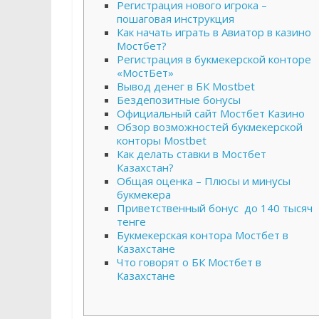
Регистрация нового игрока –
пошаговая инструкция
Как начать играть в Авиатор в казино
Мостбет?
Регистрация в букмекерской конторе
«МостБет»
Вывод денег в БК Mostbet
Бездепозитные бонусы
Официальный сайт Мостбет Казино
Обзор возможностей букмекерской
конторы Mostbet
Как делать ставки в Мостбет
Казахстан?
Общая оценка – Плюсы и минусы
букмекера
Приветственный бонус до 140 тысяч
тенге
Букмекерская контора Мостбет в
Казахстане
Что говорят о БК Мостбет в
Казахстане