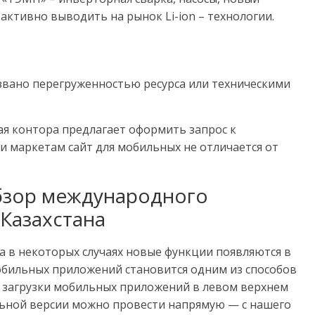
активно выводить на рынок Li-ion – технологии.
ызвано перегруженностью ресурса или техническими
ая контора предлагает оформить запрос к
и маркетам сайт для мобильных не отличается от
бзор международного
Казахстана
а в некоторых случаях новые функции появляются в
обильных приложений становится одним из способов
 загрузки мобильных приложений в левом верхнем
альной версии можно провести напрямую — с нашего