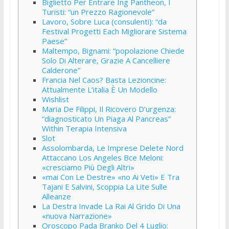
Biglietto Per Entrare Ing Pantheon, I
Turisti: “un Prezzo Ragionevole”
Lavoro, Sobre Luca (consulenti): “da
Festival Progetti Each Migliorare Sistema
Paese”
Maltempo, Bignami: “popolazione Chiede
Solo Di Alterare, Grazie A Cancelliere
Calderone”
Francia Nel Caos? Basta Lezioncine:
Attualmente L’italia È Un Modello
Wishlist
Maria De Filippi, Il Ricovero D’urgenza:
“diagnosticato Un Piaga Al Pancreas”
Within Terapia Intensiva
Slot
Assolombarda, Le Imprese Delete Nord
Attaccano Los Angeles Bce Meloni:
«cresciamo Più Degli Altri»
«mai Con Le Destre» «no Ai Veti» E Tra
Tajani E Salvini, Scoppia La Lite Sulle
Alleanze
La Destra Invade La Rai Al Grido Di Una
«nuova Narrazione»
Oroscopo Pada Branko Del 4 Luglio: