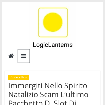
Skip
to
content
Logic
Lanterns
Codere Italy
Immergiti Nello Spirito
Natalizio Scam L’ultimo
Pacchetto Di Slot Di