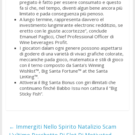
pregiato è fatto per essere consumato e questo
fa sì che, nel tempo, diventi algun bene ancora più
limitato e pada conseguenza più penoso.
A lungo termine, rappresenta davvero el
investimento lungimirante electronic redditizio, se
eretto con le giuste accortezze”, conclude
Emanuel Paglicci, Chief Professional Officer di
Wine beverages Profit.
I giocatori dalam ogni genere possono aspettarsi
di godere di una varietà di vivaci grafiche colorate,
meccaniche pada gioco, matematica e stili di gioco
con il terno composto da Santa’s Winning
Wishlist™, Big Santa Fortune™ at the Santa
LinKing™.
Attiverai il Big Santa Bonus con giri illimitati che
continuano finché Babbo Issu non cattura il “Big
Sticky Fish”.
←
Immergiti Nello Spirito Natalizio Scam