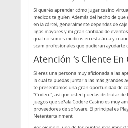
Si querés aprender cómo jugar casino virtua
medicos te guíen. Además del hecho de que e
en la cárcel, generalmente dependes de caj
ligas mayores y mi gran cantidad de evento
qual no somos medicos en esta área y cuand
scam profesionales que pudieran ayudarte c
Atención ‘s Cliente En
Si eres una persona muy aficionada a las ap
la cual te puedas juntar a las más grandes a
te presentamos una gran oportunidad de con
“Codere”; así que usted puedas disfrutar de lo
juegos que se?ala Codere Casino es muy amp
proveedores de software. El principal es Play
Netentertainment.
Por ejemplo, uno de los puntos más importan