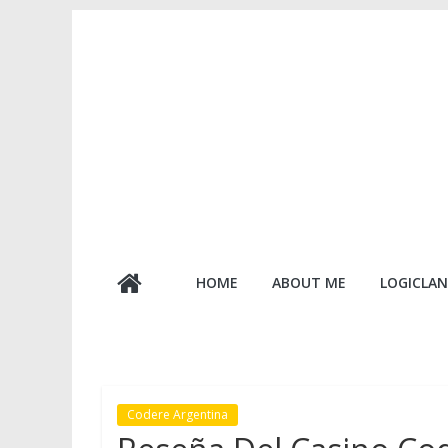
Skip
to
content
Logic
HOME
ABOUT ME
LOGICLAN
Lanterns
Codere Argentina