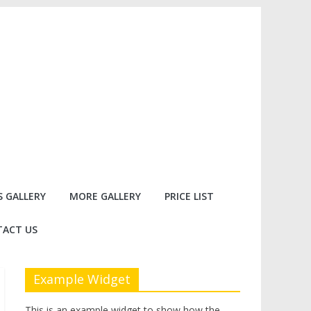
 GALLERY
MORE GALLERY
PRICE LIST
ACT US
Example Widget
This is an example widget to show how the