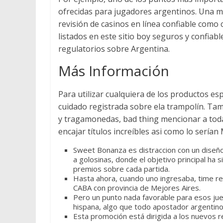
ofrecidas para jugadores argentinos. Una man
revisión de casinos en línea confiable como 
listados en este sitio boy seguros y confiab
regulatorios sobre Argentina.
Más Información
Para utilizar cualquiera de los productos es
cuidado registrada sobre ela trampolín. Tam
y tragamonedas, bad thing mencionar a toda
encajar títulos increíbles asi como lo sería
Sweet Bonanza es distraccion con un diseñ
a golosinas, donde el objetivo principal ha
premios sobre cada partida.
Hasta ahora, cuando uno ingresaba, time res
CABA con provincia de Mejores Aires.
Pero un punto nada favorable para esos jueg
hispana, algo que todo apostador argentino
Esta promoción está dirigida a los nuevos