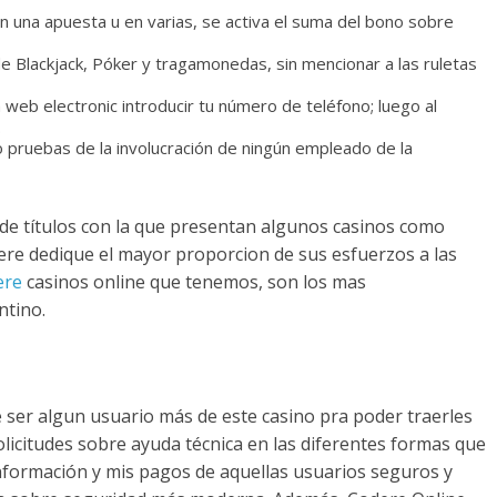
n una apuesta u en varias, se activa el suma del bono sobre
e Blackjack, Póker y tragamonedas, sin mencionar a las ruletas
a web electronic introducir tu número de teléfono; luego al
.
o pruebas de la involucración de ningún empleado de la
de títulos con la que presentan algunos casinos como
ere dedique el mayor proporcion de sus esfuerzos a las
ere
casinos online que tenemos, son los mas
ntino.
e ser algun usuario más de este casino pra poder traerles
icitudes sobre ayuda técnica en las diferentes formas que
información y mis pagos de aquellas usuarios seguros y