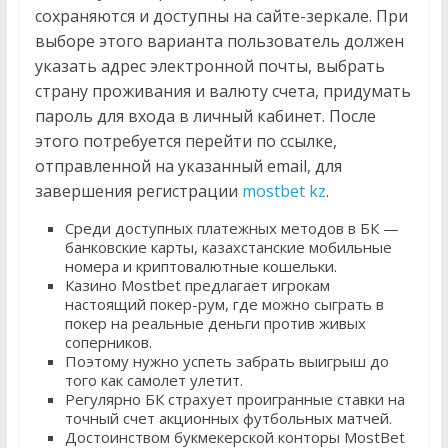
сохраняются и доступны на сайте-зеркале. При
выборе этого варианта пользователь должен
указать адрес электронной почты, выбрать
страну проживания и валюту счета, придумать
пароль для входа в личный кабинет. После
этого потребуется перейти по ссылке,
отправленной на указанный email, для
завершения регистрации
mostbet kz
.
Среди доступных платежных методов в БК —
банковские карты, казахстанские мобильные
номера и криптовалютные кошельки.
Казино Mostbet предлагает игрокам
настоящий покер-рум, где можно сыграть в
покер на реальные деньги против живых
соперников.
Поэтому нужно успеть забрать выигрыш до
того как самолет улетит.
Регулярно БК страхует проигранные ставки на
точный счет акционных футбольных матчей.
Достоинством букмекерской конторы MostBet