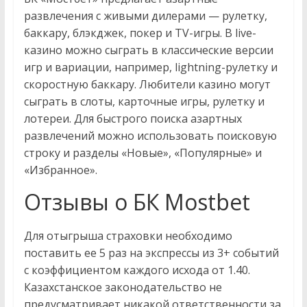
развлечения с живыми дилерами — рулетку,
баккару, блэкджек, покер и TV-игры. В live-
казино можно сыграть в классические версии
игр и вариации, например, lightning-рулетку и
скоростную баккару. Любители казино могут
сыграть в слоты, карточные игры, рулетку и
лотереи. Для быстрого поиска азартных
развлечений можно использовать поисковую
строку и разделы «Новые», «Популярные» и
«Избранное».
Отзывы о БК Mostbet
Для отыгрыша страховки необходимо
поставить ее 5 раз на экспрессы из 3+ событий
с коэффициентом каждого исхода от 1.40.
Казахстанское законодательство не
предусматривает никакой ответственности за