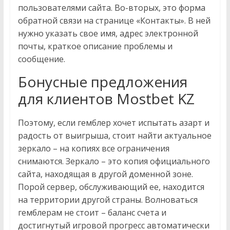
пользователями сайта. Во-вторых, это форма
обратной связи на странице «Контакты». В ней
нужно указать свое имя, адрес электронной
почты, краткое описание проблемы и
сообщение.
Бонусные предложения
для клиентов Mostbet KZ
Поэтому, если гемблер хочет испытать азарт и
радость от выигрыша, стоит найти актуальное
зеркало – на копиях все ограничения
снимаются. Зеркало – это копия официального
сайта, находящая в другой доменной зоне.
Порой сервер, обслуживающий ее, находится
на территории другой страны. Волноваться
гемблерам не стоит – баланс счета и
достигнутый игровой прогресс автоматически