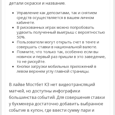
детали окраски и название.
Управление как депозитами, так и снятием
средств осуществляется в вашем личном
кабинете.
В рискованных играх можно попробовать
удвоить полученный выигрыш с вероятностью
50%.
Пользователи могут открыть счет в тенге и
совершать ставки в национальной валюте.
Помните, что только так, особенно если вы
новичок и первый раз пришли в это заведение,
то не рискуйте.
Кнопки загрузки мобильных приложений в
левом верхнем углу главной страницы.
В лайве Мостбет КЗ нет видеотрансляций
матчей, но доступны инфографики
большинства событий. Для совершения ставки
у букмекера достаточно добавить выбранное
событие в купон, где ввести сумму пари и