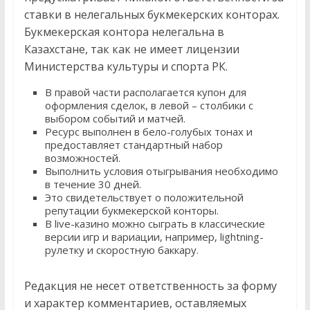
ставки в нелегальных букмекерских конторах.
Букмекерская контора нелегальна в
Казахстане, так как не имеет лицензии
Министерства культуры и спорта РК.
В правой части располагается купон для
оформления сделок, в левой – столбики с
выбором событий и матчей.
Ресурс выполнен в бело-голубых тонах и
предоставляет стандартный набор
возможностей.
Выполнить условия отыгрывания необходимо
в течение 30 дней.
Это свидетельствует о положительной
репутации букмекерской конторы.
В live-казино можно сыграть в классические
версии игр и вариации, например, lightning-
рулетку и скоростную баккару.
Редакция не несет ответственность за форму
и характер комментариев, оставляемых