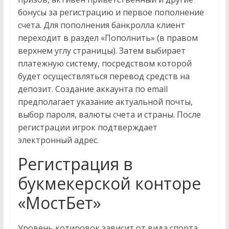
бонусы за регистрацию и первое пополнение
счета. Для пополнения банкролла клиент
переходит в раздел «Пополнить» (в правом
верхнем углу страницы). Затем выбирает
платежную систему, посредством которой
будет осуществляться перевод средств на
депозит. Создание аккаунта по email
предполагает указание актуальной почты,
выбор пароля, валюты счета и страны. После
регистрации игрок подтверждает
электронный адрес.
Регистрация в
букмекерской конторе
«МостБет»
Уровень котировок зависит от вида спорта,