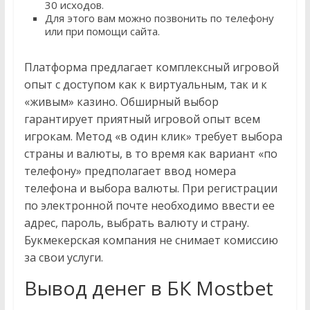
30 исходов.
Для этого вам можно позвонить по телефону
или при помощи сайта.
Платформа предлагает комплексный игровой
опыт с доступом как к виртуальным, так и к
«живым» казино. Обширный выбор
гарантирует приятный игровой опыт всем
игрокам. Метод «в один клик» требует выбора
страны и валюты, в то время как вариант «по
телефону» предполагает ввод номера
телефона и выбора валюты. При регистрации
по электронной почте необходимо ввести ее
адрес, пароль, выбрать валюту и страну.
Букмекерская компания не снимает комиссию
за свои услуги.
Вывод денег в БК Mostbet