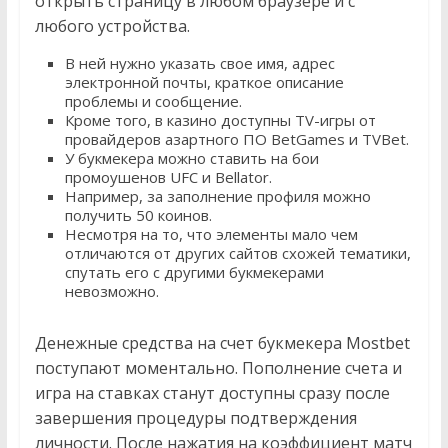
открыть страницу в любом браузере и с
любого устройства.
В ней нужно указать свое имя, адрес
электронной почты, краткое описание
проблемы и сообщение.
Кроме того, в казино доступны TV-игры от
провайдеров азартного ПО BetGames и TVBet.
У букмекера можно ставить на бои
промоушенов UFC и Bellator.
Например, за заполнение профиля можно
получить 50 коинов.
Несмотря на то, что элементы мало чем
отличаются от других сайтов схожей тематики,
спутать его с другими букмекерами
невозможно.
Денежные средства на счет букмекера Mostbet
поступают моментально. Пополнение счета и
игра на ставках станут доступны сразу после
завершения процедуры подтверждения
личности. После нажатия на коэффициент матч