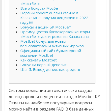
«Мостбет»
Всё о бонусах Мосбет
Первый проект онлайн казино в
Казахстане получил лицензию в 2022
году.￼
Бонусы и акции БК Мостбет
Преимущества букмекерской конторы
«Мостбет» для игроков из Казахстана:
Mostbet бонус для новых
пользователей и активных игроков
Официальный сайт букмекерской
компании Mostbet
Как скачать Mostbet
Бонус на первый депозит
Шаг 5. Вывод денежных средств
Система компании автоматически создаст
логин,пароль и осуществит вход в Mostbet KZ.
Ответы на наиболее популярные вопросы
можно найти в разделе FAQ. В базе данных