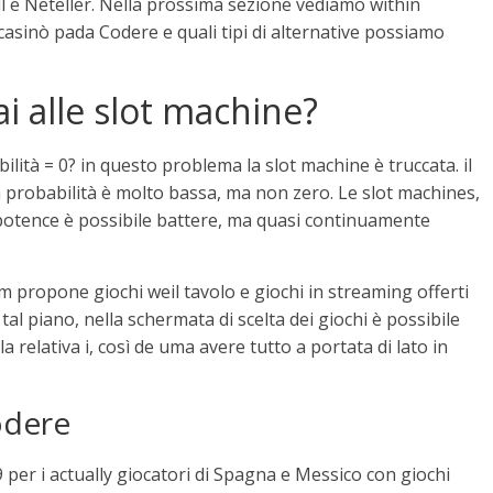
l e Neteller. Nella prossima sezione vediamo within
l casinò pada Codere e quali tipi di alternative possiamo
i alle slot machine?
lità = 0? in questo problema la slot machine è truccata. il
 probabilità è molto bassa, ma non zero. Le slot machines,
otence è possibile battere, ma quasi continuamente
 propone giochi weil tavolo e giochi in streaming offerti
al piano, nella schermata di scelta dei giochi è possibile
a relativa i, così de uma avere tutto a portata di lato in
odere
 per i actually giocatori di Spagna e Messico con giochi