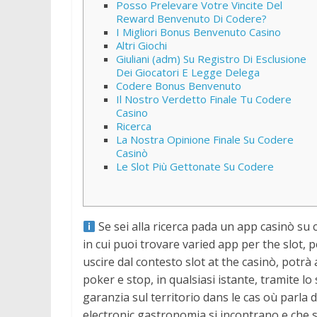
Posso Prelevare Votre Vincite Del
Reward Benvenuto Di Codere?
I Migliori Bonus Benvenuto Casino
Altri Giochi
Giuliani (adm) Su Registro Di Esclusione
Dei Giocatori E Legge Delega
Codere Bonus Benvenuto
Il Nostro Verdetto Finale Tu Codere
Casino
Ricerca
La Nostra Opinione Finale Su Codere
Casinò
Le Slot Più Gettonate Su Codere
Se sei alla ricerca pada un app casinò su c
in cui puoi trovare varied app per the slot, pe
uscire dal contesto slot at the casinò, potrà
poker e stop, in qualsiasi istante, tramite lo 
garanzia sul territorio dans le cas où parla 
electronic gastronomia si incontrano e che