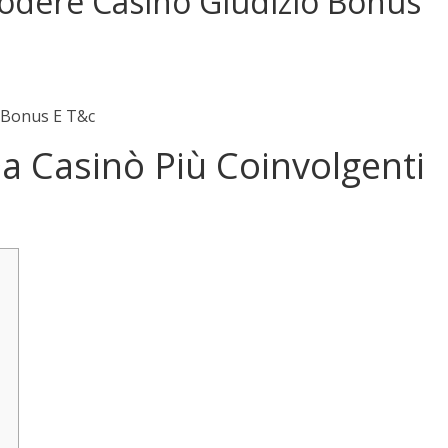
odere Casinò Giudizio Bonus
 Bonus E T&c
a Casinò Più Coinvolgenti