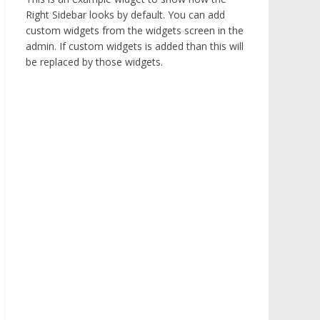
Right Sidebar looks by default. You can add
custom widgets from the widgets screen in the
admin. If custom widgets is added than this will
be replaced by those widgets.