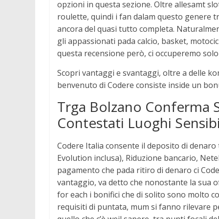
opzioni in questa sezione. Oltre allesamt slot
roulette, quindi i fan dalam questo genere t
ancora del quasi tutto completa. Naturalme
gli appassionati pada calcio, basket, motoci
questa recensione però, ci occuperemo solo 
Scopri vantaggi e svantaggi, oltre a delle kom
benvenuto di Codere consiste inside un bonus 
Trga Bolzano Conferma St
Contestati Luoghi Sensibil
Codere Italia consente il deposito di denar
Evolution inclusa), Riduzione bancario, Netell
pagamento che pada ritiro di denaro ci Coder
vantaggio, va detto che nonostante la sua o
for each i bonifici che di solito sono molto c
requisiti di puntata, mum si fanno rilevare p