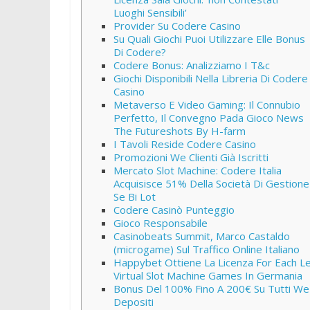
Luoghi Sensibili’
Provider Su Codere Casino
Su Quali Giochi Puoi Utilizzare Elle Bonus
Di Codere?
Codere Bonus: Analizziamo I T&c
Giochi Disponibili Nella Libreria Di Codere
Casino
Metaverso E Video Gaming: Il Connubio
Perfetto, Il Convegno Pada Gioco News
The Futureshots By H-farm
I Tavoli Reside Codere Casino
Promozioni We Clienti Già Iscritti
Mercato Slot Machine: Codere Italia
Acquisisce 51% Della Società Di Gestione
Se Bi Lot
Codere Casinò Punteggio
Gioco Responsabile
Casinobeats Summit, Marco Castaldo
(microgame) Sul Traffico Online Italiano
Happybet Ottiene La Licenza For Each L
Virtual Slot Machine Games In Germania
Bonus Del 100% Fino A 200€ Su Tutti We
Depositi