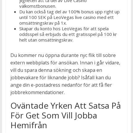
jligheten att ta del av Live Casino
välkomstbonusen.
Du kan också tag del av 100% bonus upp right up
until 100 SEK på LeoVegas live casino med ett
omsättningskrav på 1x.
Skapar du konto hos LeoVegas för att spela
oddsspel så erbjuds du ett gratisspel på 100 kr
helt utan omsättningskrav.
Du kommer nu öppna durante nyc flik till sobre
extern webbplats för ansökan. Innan i går vidare,
vill du spara denna sökning och skapa en
jobbevakare för liknande jobb? Isåfall kan du
ange din e-postadress nedanför för att få fler
jobbrekommendationer.
Oväntade Yrken Att Satsa På
För Get Som Vill Jobba
Hemifrån