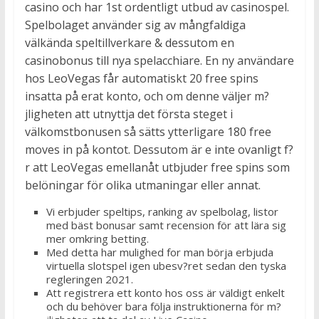
casino och har 1st ordentligt utbud av casinospel.
Spelbolaget använder sig av mångfaldiga
välkända speltillverkare & dessutom en
casinobonus till nya spelacchiare. En ny användare
hos LeoVegas får automatiskt 20 free spins
insatta på erat konto, och om denne väljer m?
jligheten att utnyttja det första steget i
välkomstbonusen så sätts ytterligare 180 free
moves in på kontot. Dessutom är e inte ovanligt f?
r att LeoVegas emellanåt utbjuder free spins som
belöningar för olika utmaningar eller annat.
Vi erbjuder speltips, ranking av spelbolag, listor
med bäst bonusar samt recension för att lära sig
mer omkring betting.
Med detta har mulighed for man börja erbjuda
virtuella slotspel igen ubesv?ret sedan den tyska
regleringen 2021.
Att registrera ett konto hos oss är väldigt enkelt
och du behöver bara följa instruktionerna för m?