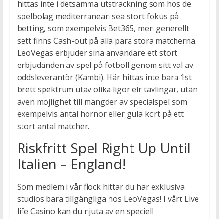
hittas inte i detsamma utsträckning som hos de
spelbolag mediterranean sea stort fokus på
betting, som exempelvis Bet365, men generellt
sett finns Cash-out på alla para stora matcherna.
LeoVegas erbjuder sina användare ett stort
erbjudanden av spel på fotboll genom sitt val av
oddsleverantör (Kambi). Här hittas inte bara 1st
brett spektrum utav olika ligor elr tävlingar, utan
även möjlighet till mängder av specialspel som
exempelvis antal hörnor eller gula kort på ett
stort antal matcher.
Riskfritt Spel Right Up Until
Italien – England!
Som medlem i vår flock hittar du här exklusiva
studios bara tillgängliga hos LeoVegas! I vårt Live
life Casino kan du njuta av en speciell