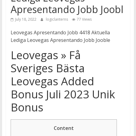
Apresentando Jobb Joobl
July 18, 2022
logiclanterns
77 Views
Leovegas Apresentando Jobb 4418 Aktuella
Lediga Leovegas Apresentando Jobb Jooble
Leovegas » Få
Sveriges Bästa
Leovegas Added
Bonus Juli 2023 Unik
Bonus
Content