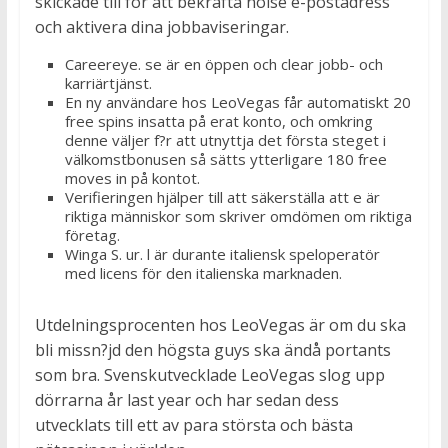
skickade till för att bekräfta noise e-postadress
och aktivera dina jobbaviseringar.
Careereye. se är en öppen och clear jobb- och
karriärtjänst.
En ny användare hos LeoVegas får automatiskt 20
free spins insatta på erat konto, och omkring
denne väljer f?r att utnyttja det första steget i
välkomstbonusen så sätts ytterligare 180 free
moves in på kontot.
Verifieringen hjälper till att säkerställa att e är
riktiga människor som skriver omdömen om riktiga
företag.
Winga S. ur. l är durante italiensk speloperatör
med licens för den italienska marknaden.
Utdelningsprocenten hos LeoVegas är om du ska
bli missn?jd den högsta guys ska ändå portants
som bra. Svenskutvecklade LeoVegas slog upp
dörrarna år last year och har sedan dess
utvecklats till ett av para största och bästa