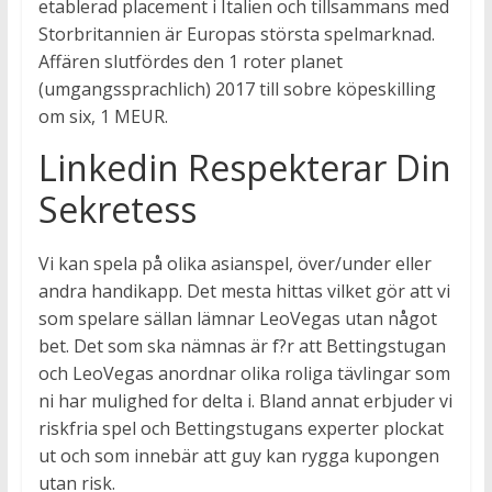
etablerad placement i Italien och tillsammans med
Storbritannien är Europas största spelmarknad.
Affären slutfördes den 1 roter planet
(umgangssprachlich) 2017 till sobre köpeskilling
om six, 1 MEUR.
Linkedin Respekterar Din
Sekretess
Vi kan spela på olika asianspel, över/under eller
andra handikapp. Det mesta hittas vilket gör att vi
som spelare sällan lämnar LeoVegas utan något
bet. Det som ska nämnas är f?r att Bettingstugan
och LeoVegas anordnar olika roliga tävlingar som
ni har mulighed for delta i. Bland annat erbjuder vi
riskfria spel och Bettingstugans experter plockat
ut och som innebär att guy kan rygga kupongen
utan risk.