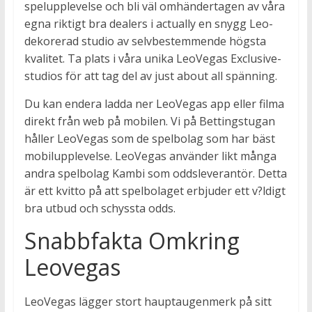
spelupplevelse och bli väl omhändertagen av våra
egna riktigt bra dealers i actually en snygg Leo-
dekorerad studio av selvbestemmende högsta
kvalitet. Ta plats i våra unika LeoVegas Exclusive-
studios för att tag del av just about all spänning.
Du kan endera ladda ner LeoVegas app eller filma
direkt från web på mobilen. Vi på Bettingstugan
håller LeoVegas som de spelbolag som har bäst
mobilupplevelse. LeoVegas använder likt många
andra spelbolag Kambi som oddsleverantör. Detta
är ett kvitto på att spelbolaget erbjuder ett v?ldigt
bra utbud och schyssta odds.
Snabbfakta Omkring
Leovegas
LeoVegas lägger stort hauptaugenmerk på sitt