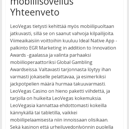
mobiilisovellus
Yhteenveto
LeoVegas tietysti kehittää myös mobiilipuoltaan
jatkuvasti, sillä se on saanut vahvoja kilpailijoita.
Viimeaikaisiin voittoihin kuuluu Ideal Native App -
palkinto EGR Marketing in addition to Innovation
Awards -gaalassa ja valinta parhaaksi
mobiilioperaattoriksi Global Gambling
Awardseissa. Valtavasti tarjonnasta löytyy ihan
varmasti jokaiselle pelattavaa, ja esimerkiksi
jackpotpelien määrä hurmaa takuuvarmasti.
LeoVegas Casino on hieno paketti viihdettä, ja
tarjolla on huikeita LeoVegas kokemuksia.
LeoVegasia kannattaa ehdottomasti kokeilla
kännykällä tai tabletilla, vaikkei
mobiilipelaamisesta niin innoissaan olisikaan.
Sekä kasinon että urheiluvedonlyönnin puolella