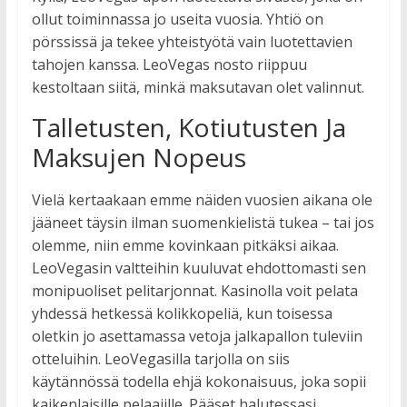
ollut toiminnassa jo useita vuosia. Yhtiö on
pörssissä ja tekee yhteistyötä vain luotettavien
tahojen kanssa. LeoVegas nosto riippuu
kestoltaan siitä, minkä maksutavan olet valinnut.
Talletusten, Kotiutusten Ja
Maksujen Nopeus
Vielä kertaakaan emme näiden vuosien aikana ole
jääneet täysin ilman suomenkielistä tukea – tai jos
olemme, niin emme kovinkaan pitkäksi aikaa.
LeoVegasin valtteihin kuuluvat ehdottomasti sen
monipuoliset pelitarjonnat. Kasinolla voit pelata
yhdessä hetkessä kolikkopeliä, kun toisessa
oletkin jo asettamassa vetoja jalkapallon tuleviin
otteluihin. LeoVegasilla tarjolla on siis
käytännössä todella ehjä kokonaisuus, joka sopii
kaikenlaisille pelaajille. Pääset halutessasi