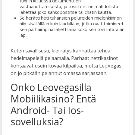
tunnin kuluessa dokumenttien
vastaanottamisesta, ja tositteet on mahdollista
lähettää joko sähköpostitse tai chatin kautta.
Se herätti heti tuhansien pelureiden mielenkiinnon
niin sisällöllään kuin laadullaan, jotka ovat toimineet
sen parhaimpina lähettiläinä koko sen toiminta-ajan
läpi.
Kuten tavallisesti, kierrätys kannattaa tehdä
hedelmäpelejä pelaamalla. Parhaat nettikasinot
kohtaavat usein kovaa kilpailua, mutta LeoVegas
on jo pitkään pelannut omassa sarjassaan.
Onko Leovegasilla
Mobiilikasino? Entä
Android- Tai Ios-
sovelluksia?