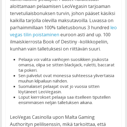
aloittamaan pelaamisen LeoVegasin tarjoaman
tervetuliaisbonuksen turvin, johon pääset käsiksi
kaikilla tarjolla olevilla maksutavoilla. Luvassa on
parhaimmillaan 100% talletusbonus 3 hundred
leo
vegas tilin poistaminen
euroon asti and up. 100
ilmaiskierrosta Book of Destiny -kolikkopeliin,
kunhan vain talletuksesi on riittävän suuri.
Pelaaja voi valita vanhojen suosikkien joukosta
omansa, olipa se sitten blackjack, ruletti, baccarat
tai pokeri.
Sen palvelut ovat monessa suhteessa ylivertaisia
muuhun kilpailuun nähden.
Suomalaiset pelaajat ovat jo vuosia sitten
löytäneet LeoVegasin.
Loput kierrokset pelaaja saa itselleen tiputellen
ensimmäisen neljän talletuksen aikana.
LeoVegas Casinolla upon Malta Gaming
Authorityn pelilisenssin, mikä tarkoittaa, että