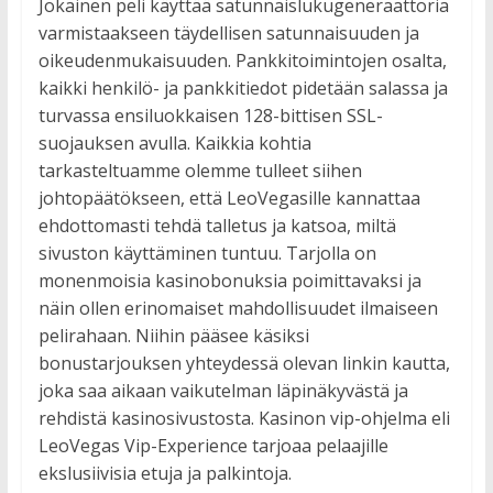
Jokainen peli käyttää satunnaislukugeneraattoria
varmistaakseen täydellisen satunnaisuuden ja
oikeudenmukaisuuden. Pankkitoimintojen osalta,
kaikki henkilö- ja pankkitiedot pidetään salassa ja
turvassa ensiluokkaisen 128-bittisen SSL-
suojauksen avulla. Kaikkia kohtia
tarkasteltuamme olemme tulleet siihen
johtopäätökseen, että LeoVegasille kannattaa
ehdottomasti tehdä talletus ja katsoa, miltä
sivuston käyttäminen tuntuu. Tarjolla on
monenmoisia kasinobonuksia poimittavaksi ja
näin ollen erinomaiset mahdollisuudet ilmaiseen
pelirahaan. Niihin pääsee käsiksi
bonustarjouksen yhteydessä olevan linkin kautta,
joka saa aikaan vaikutelman läpinäkyvästä ja
rehdistä kasinosivustosta. Kasinon vip-ohjelma eli
LeoVegas Vip-Experience tarjoaa pelaajille
ekslusiivisia etuja ja palkintoja.