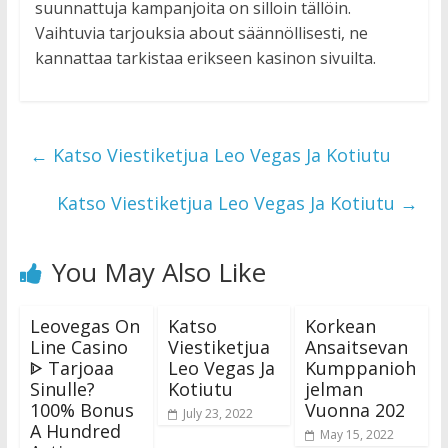
suunnattuja kampanjoita on silloin tällöin.
Vaihtuvia tarjouksia about säännöllisesti, ne
kannattaa tarkistaa erikseen kasinon sivuilta.
←
Katso Viestiketjua Leo Vegas Ja Kotiutu
Katso Viestiketjua Leo Vegas Ja Kotiutu
→
You May Also Like
Leovegas On
Katso
Korkean
Line Casino
Viestiketjua
Ansaitsevan
ᐈ Tarjoaa
Leo Vegas Ja
Kumppanioh
Sinulle?
Kotiutu
jelman
100% Bonus
Vuonna 202
July 23, 2022
A Hundred
May 15, 2022