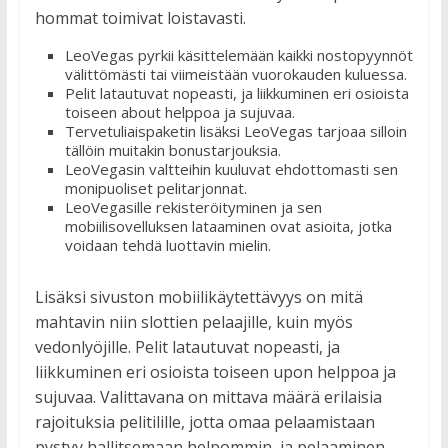
hommat toimivat loistavasti.
LeoVegas pyrkii käsittelemään kaikki nostopyynnöt
välittömästi tai viimeistään vuorokauden kuluessa.
Pelit latautuvat nopeasti, ja liikkuminen eri osioista
toiseen about helppoa ja sujuvaa.
Tervetuliaispaketin lisäksi LeoVegas tarjoaa silloin
tällöin muitakin bonustarjouksia.
LeoVegasin valtteihin kuuluvat ehdottomasti sen
monipuoliset pelitarjonnat.
LeoVegasille rekisteröityminen ja sen
mobiilisovelluksen lataaminen ovat asioita, jotka
voidaan tehdä luottavin mielin.
Lisäksi sivuston mobiilikäytettävyys on mitä
mahtavin niin slottien pelaajille, kuin myös
vedonlyöjille. Pelit latautuvat nopeasti, ja
liikkuminen eri osioista toiseen upon helppoa ja
sujuvaa. Valittavana on mittava määrä erilaisia
rajoituksia pelitilille, jotta omaa pelaamistaan
pystyy hallitsemaan helpommin, ja pelaaminen