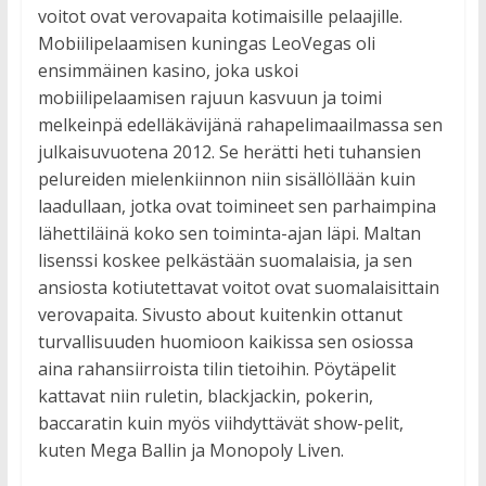
voitot ovat verovapaita kotimaisille pelaajille.
Mobiilipelaamisen kuningas LeoVegas oli
ensimmäinen kasino, joka uskoi
mobiilipelaamisen rajuun kasvuun ja toimi
melkeinpä edelläkävijänä rahapelimaailmassa sen
julkaisuvuotena 2012. Se herätti heti tuhansien
pelureiden mielenkiinnon niin sisällöllään kuin
laadullaan, jotka ovat toimineet sen parhaimpina
lähettiläinä koko sen toiminta-ajan läpi. Maltan
lisenssi koskee pelkästään suomalaisia, ja sen
ansiosta kotiutettavat voitot ovat suomalaisittain
verovapaita. Sivusto about kuitenkin ottanut
turvallisuuden huomioon kaikissa sen osiossa
aina rahansiirroista tilin tietoihin. Pöytäpelit
kattavat niin ruletin, blackjackin, pokerin,
baccaratin kuin myös viihdyttävät show-pelit,
kuten Mega Ballin ja Monopoly Liven.