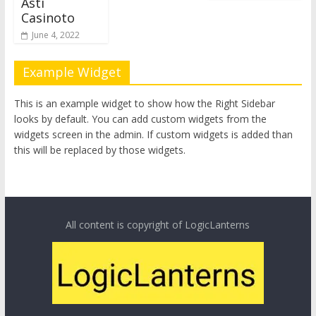
Asti
Casinoto
June 4, 2022
Example Widget
This is an example widget to show how the Right Sidebar
looks by default. You can add custom widgets from the
widgets screen in the admin. If custom widgets is added than
this will be replaced by those widgets.
All content is copyright of LogicLanterns