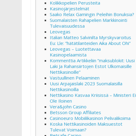
Kolikkopelien Perusteita
Kasinojärjestelmät
Saako Relax Gamingin Peleihin Bonuksia?
Suomalaisten Rahapelien Markkinointi
Tulevaisuudessa
Leovegas
Italian Matteo Salvinilta Myrskyvaroitus
Eu: Lle: ”hätätilanteiden Aika About Ohi”
Leovegas – Luotettavaa
Kasinopelaamista
Kommenttia Artikkeliin ”maksublokit: Uusi
Laki Ja Rahansiirtojen Estot Ulkomaisille
Nettikasinoille”
Vastuullinen Pelaaminen
Uusi Arpajaislaki 2023 Suomalaisilla
Nettikasinoilla
Nettikasino Kasvaa Kriisissä – Ministeri Ei
Ole Iloinen
Vera&john Casino
Betsson Group Affiliates
Casinoeuro Mobiilikasinon Pelivalikoima
Koska Nettikasinoiden Maksuestot
Tulevat Voimaan?
Betsafe Casino