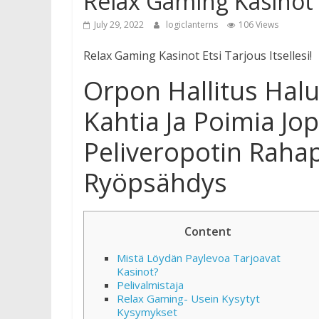
Relax Gaming Kasinot E
July 29, 2022
logiclanterns
106 Views
Relax Gaming Kasinot Etsi Tarjous Itsellesi!
Orpon Hallitus Hal
Kahtia Ja Poimia Jo
Peliveropotin Rahape
Ryöpsähdys
Content
Mistä Löydän Paylevoa Tarjoavat
Kasinot?
Pelivalmistaja
Relax Gaming- Usein Kysytyt
Kysymykset