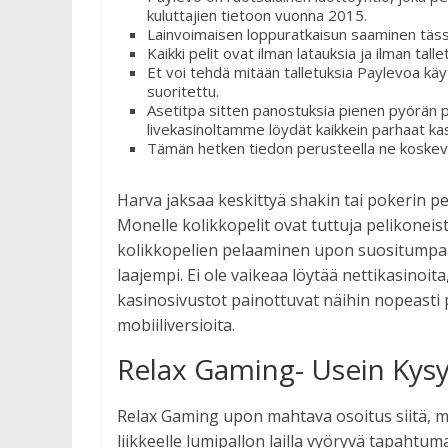
kuluttajien tietoon vuonna 2015.
Lainvoimaisen loppuratkaisun saaminen täs
Kaikki pelit ovat ilman latauksia ja ilman tall
Et voi tehdä mitään talletuksia Paylevoa k
suoritettu.
Asetitpa sitten panostuksia pienen pyörän pe
livekasinoltamme löydät kaikkein parhaat kas
Tämän hetken tiedon perusteella ne koskeva
Harva jaksaa keskittyä shakin tai pokerin p
Monelle kolikkopelit ovat tuttuja pelikoneis
kolikkopelien pelaaminen upon suositumpaa 
laajempi. Ei ole vaikeaa löytää nettikasinoit
kasinosivustot painottuvat näihin nopeasti p
mobiiliversioita.
Relax Gaming- Usein Kys
Relax Gaming upon mahtava osoitus siitä, mi
liikkeelle lumipallon lailla vyöryvä tapaht