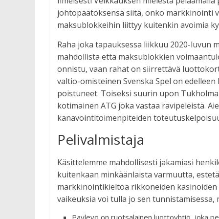
Ilmeisesti Veikkauksen mielestä pelaamalla p
johtopäätöksensä siitä, onko markkinointi va
maksublokkeihin liittyy kuitenkin avoimia k
Raha joka tapauksessa liikkuu 2020-luvun m
mahdollista että maksublokkien voimaantulon 
onnistu, vaan rahat on siirrettävä luottokort
valtio-omisteinen Svenska Spel on edelleen 
poistuneet. Toiseksi suurin upon Tukholma
kotimainen ATG joka vastaa ravipeleistä. Aie
kanavointitoimenpiteiden toteutuskelpoisuut
Pelivalmistaja
Käsittelemme mahdollisesti jakamiasi henkilö
kuitenkaan minkäänlaista varmuutta, estetään
markkinointikieltoa rikkoneiden kasinoiden 
vaikeuksia voi tulla jo sen tunnistamisessa, 
Paylevo on ruotsalainen luottoyhtiö, joka pe