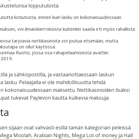
eskustelunsa lopputulosta.
stunutta kotiutusta, ennen kuin lasku on kokonaisuudessaan
nuksen, voi ilmaiskierroksista kuitenkin saada irti myös rahallista
voa tarjoavia nettikasinoita voi joutua etsimään, mutta
aksutapa on ollut käytössä.
urimaa Ruotsi, jossa osa rahapelaamisesta avattiin
a 2019.
tillä ja sähköpostilla, ja vastaanottaessaan laskun
 lasku. Pelaajalla ei ole mahdollisuutta tehdä
on kokonaisuudessaan maksettu. Nettikasinoiden lisäksi
upat tukevat Paylevon kautta kulkevia maksuja.
ta
n sijaan ovat vahvasti esillä tämän kategorian peleissä.
i Mega Moolah, Arabian Nights, Mega Lot of money ja Hall