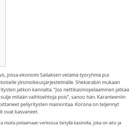
työ, jossa ekonomi Sailaksen vetämä työryhmä pui
toiselle yksinoikeusjärjestelmälle. Shekarabin mukaan
iyritysten jatkon kannalta. “Jos nettikasinopelaaminen jatkaa
ulje mitään vaihtoehtoja pois”, sanoo hän. Karanteeniin
oittaneet peliyritysten mainontaa. Korona on teljennyt
it ovat kasvaneet.
a muita pelaamaan verkossa tietyllä kasinolla, joka on aito ja