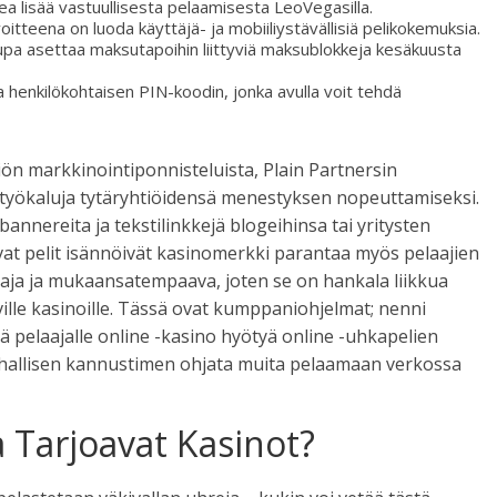
kea lisää vastuullisesta pelaamisesta LeoVegasilla.
tteena on luoda käyttäjä- ja mobiiliystävällisiä pelikokemuksia.
t lupa asettaa maksutapoihin liittyviä maksublokkeja kesäkuusta
 henkilökohtaisen PIN-koodin, jonka avulla voit tehdä
n markkinointiponnisteluista, Plain Partnersin
työkaluja tytäryhtiöidensä menestyksen nopeuttamiseksi.
bannereita ja tekstilinkkejä blogeihinsa tai yritysten
vat pelit isännöivät kasinomerkki parantaa myös pelaajien
aja ja mukaansatempaava, joten se on hankala liikkua
eville kasinoille. Tässä ovat kumppaniohjelmat; nenni
ä pelaajalle online -kasino hyötyä online -uhkapelien
rahallisen kannustimen ohjata muita pelaamaan verkossa
 Tarjoavat Kasinot?