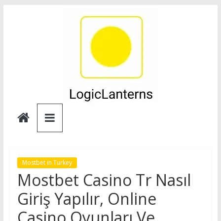
Skip
to
content
Logic
Lanterns
Mostbet in Turkey
Mostbet Casino Tr Nasıl
Giriş Yapılır, Online
Casino Oyunları Ve