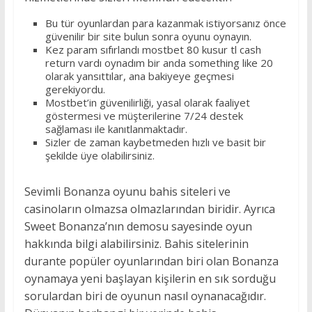
Bu tür oyunlardan para kazanmak istiyorsanız önce
güvenilir bir site bulun sonra oyunu oynayın.
Kez param sıfırlandı mostbet 80 kusur tl cash
return vardı oynadım bir anda something like 20
olarak yansıttılar, ana bakiyeye geçmesi
gerekiyordu.
Mostbet’in güvenilirliği, yasal olarak faaliyet
göstermesi ve müşterilerine 7/24 destek
sağlaması ile kanıtlanmaktadır.
Sizler de zaman kaybetmeden hızlı ve basit bir
şekilde üye olabilirsiniz.
Sevimli Bonanza oyunu bahis siteleri ve
casinoların olmazsa olmazlarından biridir. Ayrıca
Sweet Bonanza’nın demosu sayesinde oyun
hakkında bilgi alabilirsiniz. Bahis sitelerinin
durante popüler oyunlarından biri olan Bonanza
oynamaya yeni başlayan kişilerin en sık sorduğu
sorulardan biri de oyunun nasıl oynanacağıdır.