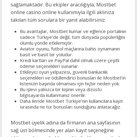
sağlamaktadır. Bu ekipler aracılığıyla, Mostbet
online casino online kullanımıyla ilgili aklınıza
takılan tüm sorulara bir yanıt alabilirsiniz.
Bu avantajlar, Mostbet kumar ve eğlence portalının
sadece Türkiye’de değil, tüm dünyada popülerliğini
olumlu yönde etkilemiştir.
Aviator oyunu, futbol maçlarına bahis oynamanın
basit ve basit bir yoludur.
Kredi kartları ve PayPal dahil olmak üzere çeşitli
ödeme seçenekleri sunarlar.
Etkileyici oyun yelpazesi, güvenli bankacılık
seçenekleri ve ödüllendirici bonusları ile Mostbet’in
listenizin başında olmaması için hiçbir neden yok.
Bu işlevi yalnızca bir kişinin veya dizüstü
bilgisayarda kullanmanız önerilir.
Daha ileride Mostbet Türkiye’nin kullanıcılara kayıt
sırasında ne tür bonusları sunduğunu anlatacağız.
Mostbet üyelik adına da firmanın ana sayfasının
sağ üst bölmesinde yer alan kayıt seçeneğine