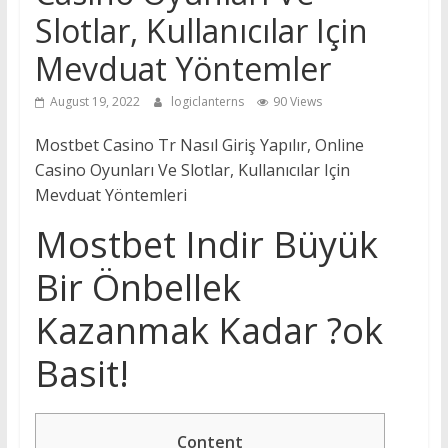
Slotlar, Kullanıcılar Için
Mevduat Yöntemler
August 19, 2022
logiclanterns
90 Views
Mostbet Casino Tr Nasıl Giriş Yapılır, Online
Casino Oyunları Ve Slotlar, Kullanıcılar Için
Mevduat Yöntemleri
Mostbet Indir Büyük
Bir Önbellek
Kazanmak Kadar ?ok
Basit!
Content