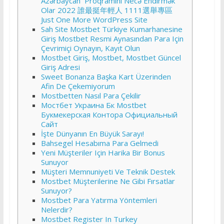
Azərbaycan ️ Proqramını Necə Endirmək
Olar 2022 誰最挺年輕人 1111選舉專區
Just One More WordPress Site
Sah Site Mostbet Türkiye Kumarhanesine
Giriş Mostbet Resmi Aynasından Para Için
Çevrimiçi Oynayın, Kayıt Olun
Mostbet Giriş, Mostbet, Mostbet Güncel
Giriş Adresi
Sweet Bonanza Başka Kart Üzerinden
Afin De Çekemiyorum
Mostbetten Nasıl Para Çekilir
Мостбет Украина Бк Mostbet
Букмекерская Контора Официальный
Сайт
İşte Dünyanın En Büyük Sarayı!
Bahsegel Hesabıma Para Gelmedi
Yeni Müşteriler Için Harika Bir Bonus
Sunuyor
Müşteri Memnuniyeti Ve Teknik Destek
Mostbet Müşterilerine Ne Gibi Fırsatlar
Sunuyor?
Mostbet Para Yatırma Yöntemleri
Nelerdir?
Mostbet Register In Turkey