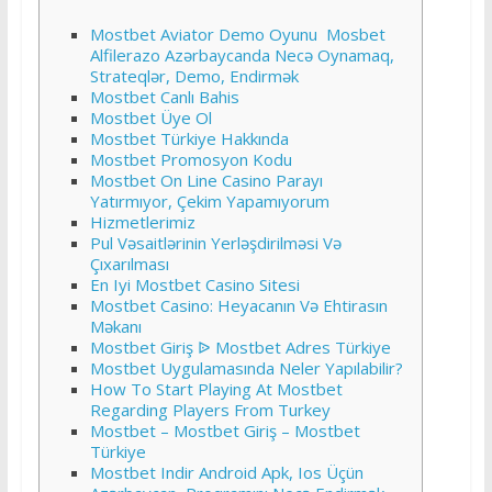
Mostbet Aviator Demo Oyunu ️ Mosbet
Alfilerazo Azərbaycanda Necə Oynamaq,
Strateqlər, Demo, Endirmək
Mostbet Canlı Bahis
Mostbet Üye Ol
Mostbet Türkiye Hakkında
Mostbet Promosyon Kodu
Mostbet On Line Casino Parayı
Yatırmıyor, Çekim Yapamıyorum
Hizmetlerimiz
Pul Vəsaitlərinin Yerləşdirilməsi Və
Çıxarılması
En Iyi Mostbet Casino Sitesi
Mostbet Casino: Heyacanın Və Ehtirasın
Məkanı
Mostbet Giriş ᐉ Mostbet Adres Türkiye
Mostbet Uygulamasında Neler Yapılabilir?
How To Start Playing At Mostbet
Regarding Players From Turkey
Mostbet – Mostbet Giriş – Mostbet
Türkiye
Mostbet Indir Android Apk, Ios Üçün