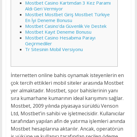
Mostbet Casino Kartımdan 3 Kez Paramı
Aldı Geri Vermiyor
Mostbet Mostbet Giriş Mostbet Türkiye
En İyi Deneme Bonusu
Mostbet Casino’da Güvenlik Ve Destek
Mostbet Kayıt Deneme Bonusu
Mostbet Casino Hesabıma Parayı
Geçirmediler
Tr Sitesinin Mobil Versiyonu
İnternetten online bahis oynamak isteyenlerin en
çok tercih ettikleri mobil siteler arasında Mostbet
yer almaktadır. Mostbet, spor bahislerinin yanı
sıra kumarhane kumarının ideal karışımını sağlar.
Mostbet, 2009 yılında piyasaya sürüldü Venson
Ltd, Mostbet’in sahibi ve işletmecisidir. Kullanıcılar
tarafından yapılan afin de yatırma işlemleri anında
Mostbet hesaplarına aktarılır. Ancak, operatörün
iş yüküne ve kullanıcı tarafından seçilen ödeme