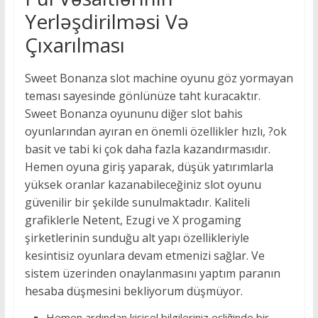
Yerləşdirilməsi Və
Çıxarılması
Sweet Bonanza slot machine oyunu göz yormayan
teması sayesinde gönlünüze taht kuracaktır.
Sweet Bonanza oyununu diğer slot bahis
oyunlarından ayıran en önemli özellikler hızlı, ?ok
basit ve tabi ki çok daha fazla kazandırmasıdır.
Hemen oyuna giriş yaparak, düşük yatırımlarla
yüksek oranlar kazanabileceğiniz slot oyunu
güvenilir bir şekilde sunulmaktadır. Kaliteli
grafiklerle Netent, Ezugi ve X progaming
şirketlerinin sunduğu alt yapı özellikleriyle
kesintisiz oyunlara devam etmenizi sağlar. Ve
sistem üzerinden onaylanmasını yaptım paranın
hesaba düşmesini bekliyorum düşmüyor.
Hemen ardından kişisel bilgileriniz eşliğinde bir