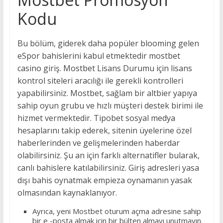
Kodu
Bu bölüm, giderek daha popüler blooming gelen
eSpor bahislerini kabul etmektedir mostbet
casino giriş. Mostbet Lisans Durumu için lisans
kontrol siteleri aracılığı ile gerekli kontrolleri
yapabilirsiniz. Mostbet, sağlam bir altbier yapıya
sahip oyun grubu ve hızlı müşteri destek birimi ile
hizmet vermektedir. Tipobet sosyal medya
hesaplarını takip ederek, sitenin üyelerine özel
haberlerinden ve gelişmelerinden haberdar
olabilirsiniz. Şu an için farklı alternatifler bularak,
canlı bahislere katılabilirsiniz. Giriş adresleri yasa
dışı bahis oynatmak empieza oynamanın yasak
olmasından kaynaklanıyor.
Ayrıca, yeni Mostbet oturum açma adresine sahip
bir e -posta almak için bir bülten almayı unutmayın.