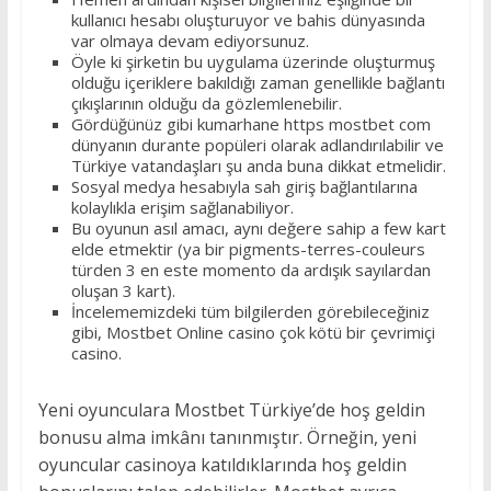
kullanıcı hesabı oluşturuyor ve bahis dünyasında
var olmaya devam ediyorsunuz.
Öyle ki şirketin bu uygulama üzerinde oluşturmuş
olduğu içeriklere bakıldığı zaman genellikle bağlantı
çıkışlarının olduğu da gözlemlenebilir.
Gördüğünüz gibi kumarhane https mostbet com
dünyanın durante popüleri olarak adlandırılabilir ve
Türkiye vatandaşları şu anda buna dikkat etmelidir.
Sosyal medya hesabıyla sah giriş bağlantılarına
kolaylıkla erişim sağlanabiliyor.
Bu oyunun asıl amacı, aynı değere sahip a few kart
elde etmektir (ya bir pigments-terres-couleurs
türden 3 en este momento da ardışık sayılardan
oluşan 3 kart).
İncelememizdeki tüm bilgilerden görebileceğiniz
gibi, Mostbet Online casino çok kötü bir çevrimiçi
casino.
Yeni oyunculara Mostbet Türkiye’de hoş geldin
bonusu alma imkânı tanınmıştır. Örneğin, yeni
oyuncular casinoya katıldıklarında hoş geldin