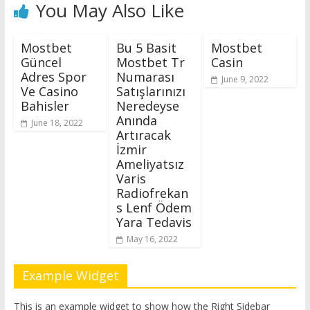
You May Also Like
Mostbet
Bu 5 Basit
Mostbet
Güncel
Mostbet Tr
Casin
Adres Spor
Numarası
June 9, 2022
Ve Casino
Satışlarınızı
Bahisler
Neredeyse
Anında
June 18, 2022
Artıracak
İzmir
Ameliyatsız
Varis
Radiofrekan
s Lenf Ödem
Yara Tedavis
May 16, 2022
Example Widget
This is an example widget to show how the Right Sidebar