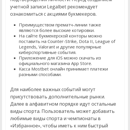
учетной записи Legalbet рекомендует
ознакомиться с акциями букмекеров.
Преимуществом прематч-линии также
являются более высокие котировки.
На сайте букмекерской конторы можно
поставить на Counter-Strike, Dota II, League of
Legends, Valorant и другие популярные
киберспортивные события.
Приложение для iOS можно скачать из
официального магазина App Store.
Касса Mostbet онлайн принимает платежи
разными способами.
Для наиболее важных событий могут
присутствовать дополнительные рынки.
Далее в алфавитном порядке идут остальные
виды спорта. Пользователь может добавить
любимые виды спорта и чемпионаты в
«Избранное», чтобы иметь к ним быстрый