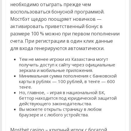
необходимо отыграть прежде чем
воспользоваться бонусной программой.
Мостбэт щедро поощряет новичков —
активировать приветственный бонус в
размере 100 % можно при первом пополнении
счета. При регистрации в один клик данные
для входа генерируются автоматически.
Тем не менее игроки из Казахстана могут
получить доступ к сайту через официальные
зеркала и мобильные приложения.
Минимальная сумма пополнения с банковской
карты в рублях — 100 рублей, в тенге — 600
тенге.
Но, главное, – играя в национальной БК,
беттор находится под юридической защитой
действующего законодательства.
Вы можете открыть страницу в любом
браузере и с любого устройства.
Mostbet casino – крупный игрок с богатой