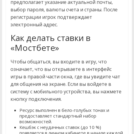
предполагает указание актуальной почты,
выбор пароля, валюты счета и страны. После
регистрации игрок подтверждает
электронный адрес.
Как делать ставки в
«Мостбете»
Чтобы общаться, вы входите в игру, что
означает, что вы открываете в интерфейс
игры в правой части окна, где вы увидите чат
для общения на экране. Если вы войдете в
систему с мобильного устройства, вы нажмете
кнопку подключения.
Ресурс выполнен в бело-голубых тонах и
предоставляет стандартный набор
возможностей.
Кешбэк с неудачных ставок (до 10 %)
появляется в личном кабинете в начале каждой