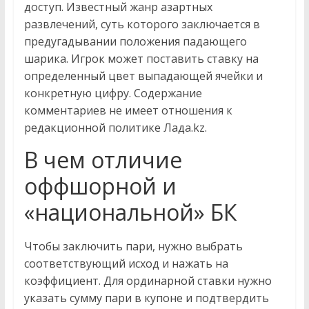
доступ. Известный жанр азартных
развлечений, суть которого заключается в
предугадывании положения падающего
шарика. Игрок может поставить ставку на
определенный цвет выпадающей ячейки и
конкретную цифру. Содержание
комментариев не имеет отношения к
редакционной политике Лада.kz.
В чем отличие
оффшорной и
«национальной» БК
Чтобы заключить пари, нужно выбрать
соответствующий исход и нажать на
коэффициент. Для ординарной ставки нужно
указать сумму пари в купоне и подтвердить