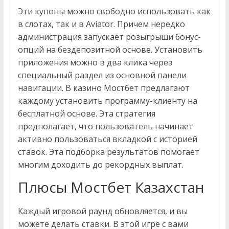
Эти купоны можно свободно использовать как
в слотах, так и в Aviator. Причем нередко
администрация запускает розыгрыши бонус-
опций на бездепозитной основе. Установить
приложения можно в два клика через
специальный раздел из основной панели
навигации. В казино Мостбет предлагают
каждому установить программу-клиенту на
бесплатной основе. Эта стратегия
предполагает, что пользователь начинает
активно пользоваться вкладкой с историей
ставок. Эта подборка результатов помогает
многим доходить до рекордных выплат.
Плюсы Мостбет Казахстан
Каждый игровой раунд обновляется, и вы
можете делать ставки. В этой игре с вами