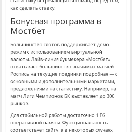
статистику встречающихся команд перед тем,
как сделать ставку.
Бонусная программа в
Мостбет
Большинство слотов поддерживает демо-
режим с использованием виртуальной
валюты. Лайв-линия букмекера «Мостбет»
охватывает большинство значимых матчей.
Роспись на текущие поединки подробная — с
основными и дополнительными маркетами,
предложениями на статистику. Например, на
матч Лиги Чемпионов БК выставляет до 300
рынков.
Для стабильной работы достаточно 1 Гб
оперативной памяти. Функциональность
соответствует сайту, а в некоторых случаях