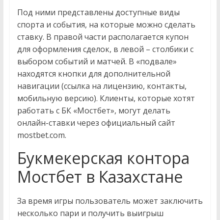
Под ними представлены доступные виды
спорта и события, на которые можно сделать
ставку. В правой части располагается купон
для оформления сделок, в левой – столбики с
выбором событий и матчей. В «подвале»
находятся кнопки для дополнительной
навигации (ссылка на лицензию, контакты,
мобильную версию). Клиенты, которые хотят
работать с БК «Мостбет», могут делать
онлайн-ставки через официальный сайт
mostbet.com.
Букмекерская контора
Мостбет в Казахстане
За время игры пользователь может заключить
несколько пари и получить выигрыш