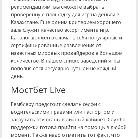
рекомендациям, вы сможете выбрать
проверенную площадку для игр на деньги в
Казахстане. Еще одним критерием хорошего
зала служит качество ассортимента игр.
Каталог должен включать себя популярные и
сертифицированные развлечения от
известных мировых провайдеров в большом
количестве. В нашем списке заведений игры
пополняются регулярно чуть ли не каждый
день.
Мостбет Live
Гемблеру предстоит сделать селфи с
водительскими правами или паспортом и
загрузить эти сканы в личный кабинет. Служба
поддержки готова прийти на помощь в любой
момент. Также надо отметить тот факт, что