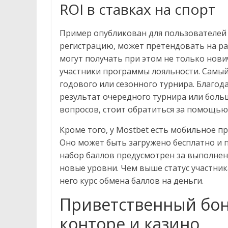
ROI в ставках на спорт
Пример опубликован для пользователей
регистрацию, может претендовать на р
могут получать при этом не только нови
участники программы лояльности. Самы
годового или сезонного турнира. Благод
результат очередного турнира или боль
вопросов, стоит обратиться за помощью
Кроме того, у Mostbet есть мобильное пр
Оно может быть загружено бесплатно и 
набор баллов предусмотрен за выполнен
новые уровни. Чем выше статус участник
него курс обмена баллов на деньги.
Приветственный бон
конторе и казино