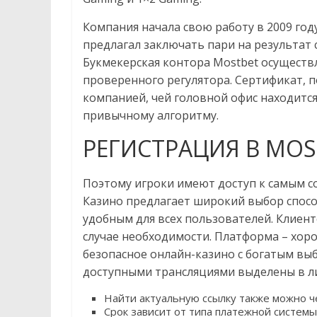
Компания начала свою работу в 2009 год
предлагал заключать пари на результат
Букмекерская контора Mostbet осуществ
проверенного регулятора. Сертификат, 
компанией, чей головной офис находится
привычному алгоритму.
РЕГИСТРАЦИЯ В MOS
Поэтому игроки имеют доступ к самым 
Казино предлагает широкий выбор способ
удобным для всех пользователей. Клиент
случае необходимости. Платформа – хоро
безопасное онлайн-казино с богатым выб
доступными трансляциями выделены в л
Найти актуальную ссылку также можно ч
Срок зависит от типа платежной системы,