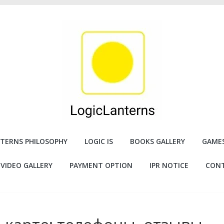
TERNS PHILOSOPHY
LOGIC IS
BOOKS GALLERY
GAMES
VIDEO GALLERY
PAYMENT OPTION
IPR NOTICE
CONT