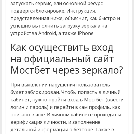
запускать сервис, ели основной ресурс
подвергся блокировке. Инструкция,
представленная ниже, объяснит, как быстро и
успешно выполнить загрузку зеркала на
устройства Android, а также iPhone.
Как осуществить вход
на официальный сайт
Мостбет через зеркало?
При выявлении нарушения пользователь
будет заблокирован. Чтобы попасть в личный
кабинет, нужно пройти вход в Мостбет (ввести
логин и пароль) и перейти в сам профиль, как
описано выше. В личном кабинете проходит и
верификация личности, и заполнение
детальной информации о бетторе. Также в