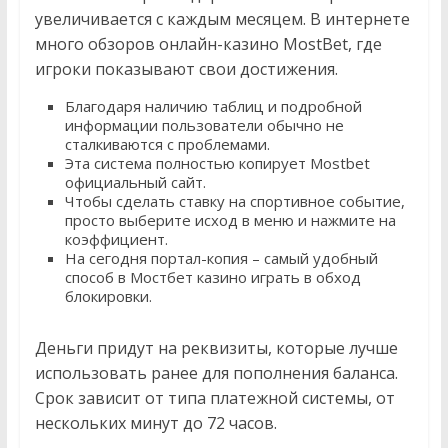
увеличивается с каждым месяцем. В интернете
много обзоров онлайн-казино MostBet, где
игроки показывают свои достижения.
Благодаря наличию таблиц и подробной
информации пользователи обычно не
сталкиваются с проблемами.
Эта система полностью копирует Mostbet
официальный сайт.
Чтобы сделать ставку на спортивное событие,
просто выберите исход в меню и нажмите на
коэффициент.
На сегодня портал-копия – самый удобный
способ в Мостбет казино играть в обход
блокировки.
Деньги придут на реквизиты, которые лучше
использовать ранее для пополнения баланса.
Срок зависит от типа платежной системы, от
нескольких минут до 72 часов.