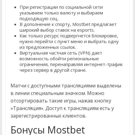
При регистрации по социальной сети
указываем только валюту и выбираем
подходящую соц.
В дополнение к спорту, Mostbet предлагает
широкий выбор ставок на esports.
Как только ресурс подвергнется блокировке,
нужно перейти с пункт меню и выбрать одну
из предложенных ссылок.
Виртуальная частная сеть (VPN) дает
возможность обойти региональные
ограничения, перенаправляя интернет-трафик
через сервер в другой стране.
Матчи с доступными трансляциями выделены
в линии специальным значком. Можно
отсортировать такие игры, нажав кнопку
«Трансляция». Доступ к трансляциям есть у
зарегистрированных клиентов.
Бонусы Mostbet