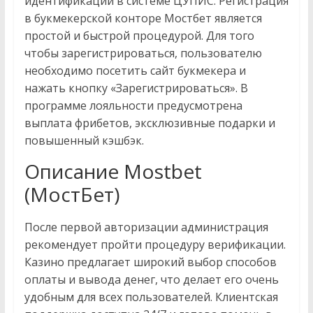
идентификации в системе ЦУПИС. Регистрация
в букмекерской конторе Мостбет является
простой и быстрой процедурой. Для того
чтобы зарегистрироваться, пользователю
необходимо посетить сайт букмекера и
нажать кнопку «Зарегистрироваться». В
программе лояльности предусмотрена
выплата фрибетов, эксклюзивные подарки и
повышенный кэшбэк.
Описание Mostbet
(МостБет)
После первой авторизации администрация
рекомендует пройти процедуру верификации.
Казино предлагает широкий выбор способов
оплаты и вывода денег, что делает его очень
удобным для всех пользователей. Клиентская