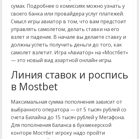
сумах. Подробнее о комиссиях можно узнать у
своего банка или провайдера услуг платежей.
Смысл игры авиатор в том, что вам предстоит
управлять самолетом, делать ставки на его
взлет и падение. В начале вы делаете ставку и
должны успеть получить деньги до того, как
самолет взлетит. Игра «Авиатор» на «Мостбет»
— это новый вид азартной онлайн-игры.
Линия ставок и роспись
в Mostbet
Максимальная сумма пополнения зависит от
выбранного оператора — от 5 тысяч рублей со
счета Билайна до 15 тысяч рублей у Мегафона.
Для пополнения баланса в букмекерской
конторе Мостбет игроку надо пройти