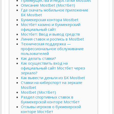
Преимущества и недостатки Mostbet
Описание Mostbet (МостБет)
Где скачать мобильное приложение
БК Mostbet
Букмекерская контора Mostbet
Мостбет казино и букмекерский
официальный сайт
Мостбет: Ввод и вывод средств
Линия ставок и роспись в Mostbet
Техническая поддержка —
профессиональное обслуживание
пользователей
Как делать ставки?
Как осуществить вход на
официальный сайт Мостбет через
зеркало?
Как вывести деньги из БК Mostbet
Ставки на киберспорт на зеркале
Mostbet
Mostbet (МостБет)
Раздел спортивных ставок в
букмекерской конторе Мостбет
Отзывы игроков о букмекерской
конторе Мостбет