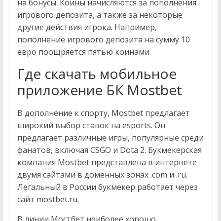
на бонусы. Коины начисляются за пополнения
игрового депозита, а также за некоторые
другие действия игрока. Например,
пополнение игрового депозита на сумму 10
евро поощряется пятью коинами.
Где скачать мобильное
приложение БК Mostbet
В дополнение к спорту, Mostbet предлагает
широкий выбор ставок на esports. Он
предлагает различные игры, популярные среди
фанатов, включая CSGO и Dota 2. Букмекерская
компания Mostbet представлена в интернете
двумя сайтами в доменных зонах .com и .ru.
Легальный в России букмекер работает через
сайт mostbet.ru.
В линии Мостбет наиболее хорошо