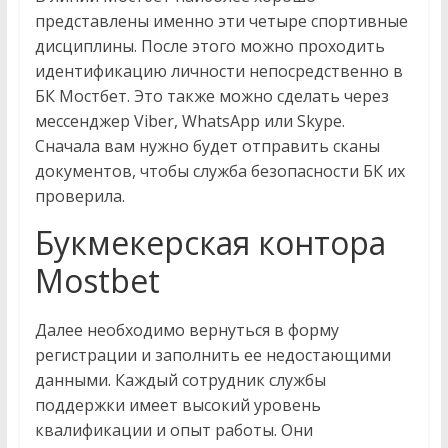
представлены именно эти четыре спортивные
дисциплины. После этого можно проходить
идентификацию личности непосредственно в
БК Мостбет. Это также можно сделать через
мессенджер Viber, WhatsApp или Skype.
Сначала вам нужно будет отправить сканы
документов, чтобы служба безопасности БК их
проверила.
Букмекерская контора
Mostbet
Далее необходимо вернуться в форму
регистрации и заполнить ее недостающими
данными. Каждый сотрудник службы
поддержки имеет высокий уровень
квалификации и опыт работы. Они