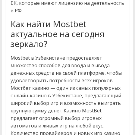
БК, которые имеют лицензию на деятельность
в РФ.
Как найти Mostbet
актуальное на сегодня
зеркало?
Mostbet в Узбекистане предоставляет
множество способов для ввода и вывода
денежных средств на своей платформе, чтобы
удовлетворить потребности всех игроков.
Мостбет казино — один из самых популярных
онлайн-казино в Узбекистане, предлагающий
широкий выбор игр и возможность выиграть
крупную сумму денег. Казино MostBet
предлагает огромный выбор игровых
автоматов и живых игр на любой вкус.
Количество провайдеров и новых игр казино