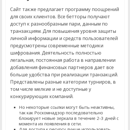
Сайт также предлагает программу поощрений
для своих клиентов. Все бетторы получают
доступ к разнообразным пари, данным по
транзакциям. Для повышения уровня защиты
личной информации и средств пользователей
предусмотрены современные методики
шифрования. Деятельность полностью
легальная, постоянная работа в направлении
добавления финансовых партнеров дает все
больше удобства при реализации транзакций.
Представлены разные категории турниров, в
том числе мелкие и не доступные у
конкурирующих компаний.
Но некоторые ссылки могут быть неактивны,
так как Роскомнадзор последовательно
блокирует новые зеркала в течение 2-3 дней с
момента их появления в сети.
Для доступа к ресурсу лучше использовать