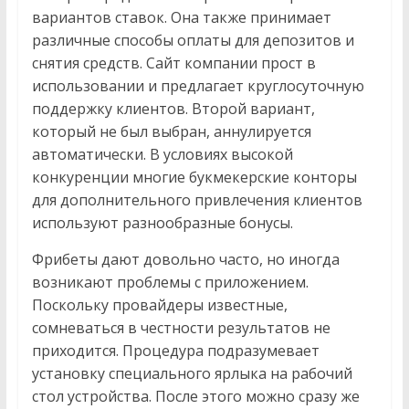
вариантов ставок. Она также принимает
различные способы оплаты для депозитов и
снятия средств. Сайт компании прост в
использовании и предлагает круглосуточную
поддержку клиентов. Второй вариант,
который не был выбран, аннулируется
автоматически. В условиях высокой
конкуренции многие букмекерские конторы
для дополнительного привлечения клиентов
используют разнообразные бонусы.
Фрибеты дают довольно часто, но иногда
возникают проблемы с приложением.
Поскольку провайдеры известные,
сомневаться в честности результатов не
приходится. Процедура подразумевает
установку специального ярлыка на рабочий
стол устройства. После этого можно сразу же