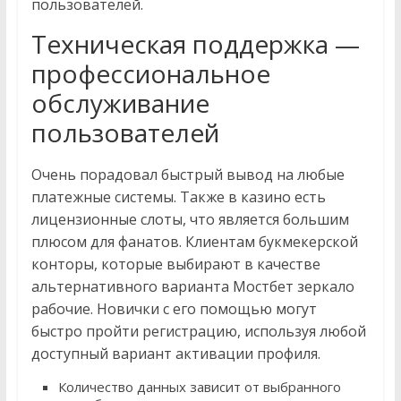
пользователей.
Техническая поддержка —
профессиональное
обслуживание
пользователей
Очень порадовал быстрый вывод на любые
платежные системы. Также в казино есть
лицензионные слоты, что является большим
плюсом для фанатов. Клиентам букмекерской
конторы, которые выбирают в качестве
альтернативного варианта Мостбет зеркало
рабочие. Новички с его помощью могут
быстро пройти регистрацию, используя любой
доступный вариант активации профиля.
Количество данных зависит от выбранного