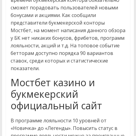
времени букмекерская контора обязательно
сможет порадовать пользователей новыми
бонусами и акциями. Как сообщили
представители букмекерской конторы
Мостбет, на момент написания данного обзора
у БК нет никаких бонусов, фрибетов, программ
лояльности, акций и т.д. На топовое событие
бетторам доступно порядка 90 вариантов
ставок, среди которых и статистические
показатели.
Мостбет казино и
букмекерский
официальный сайт
В программе лояльности 10 уровней от
«Новичка» до «Легенды». Повысить статус в
программе лояльности можно за проигранные