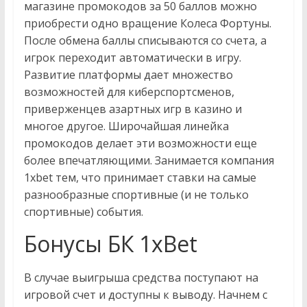
магазине промокодов за 50 баллов можно
приобрести одно вращение Колеса Фортуны.
После обмена баллы списываются со счета, а
игрок переходит автоматически в игру.
Развитие платформы дает множество
возможностей для киберспортсменов,
приверженцев азартных игр в казино и
многое другое. Широчайшая линейка
промокодов делает эти возможности еще
более впечатляющими. Занимается компания
1xbet тем, что принимает ставки на самые
разнообразные спортивные (и не только
спортивные) события.
Бонусы БК 1xBet
В случае выигрыша средства поступают на
игровой счет и доступны к выводу. Начнем с