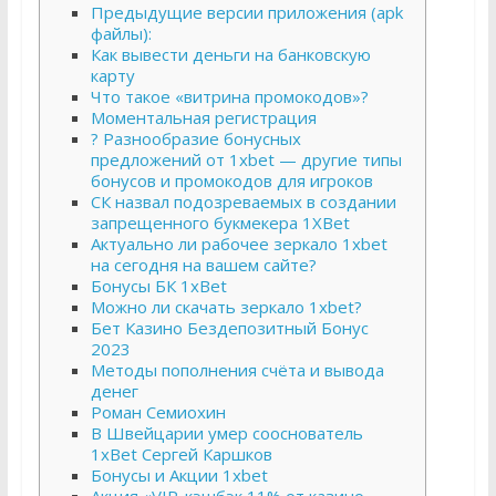
Предыдущие версии приложения (apk
файлы):
Как вывести деньги на банковскую
карту
Что такое «витрина промокодов»?
Моментальная регистрация
? Разнообразие бонусных
предложений от 1xbet — другие типы
бонусов и промокодов для игроков
СК назвал подозреваемых в создании
запрещенного букмекера 1XBet
Актуально ли рабочее зеркало 1xbet
на сегодня на вашем сайте?
Бонусы БК 1xBet
Можно ли скачать зеркало 1xbet?
Бет Казино Бездепозитный Бонус
2023
Методы пополнения счёта и вывода
денег
Роман Семиохин
В Швейцарии умер сооснователь
1xBet Сергей Каршков
Бонусы и Акции 1xbet