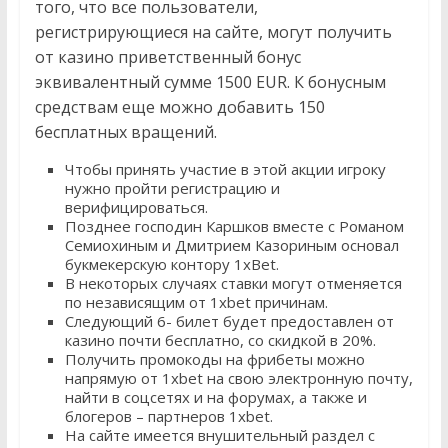
того, что все пользователи,
регистрирующиеся на сайте, могут получить
от казино приветственный бонус
эквивалентный сумме 1500 EUR. К бонусным
средствам еще можно добавить 150
бесплатных вращений.
Чтобы принять участие в этой акции игроку
нужно пройти регистрацию и
верифицироваться.
Позднее господин Каршков вместе с Романом
Семиохиным и Дмитрием Казориным основал
букмекерскую контору 1xBet.
В некоторых случаях ставки могут отменяется
по независящим от 1xbet причинам.
Следующий 6- билет будет предоставлен от
казино почти бесплатно, со скидкой в 20%.
Получить промокоды на фрибеты можно
напрямую от 1xbet на свою электронную почту,
найти в соцсетях и на форумах, а также и
блогеров – партнеров 1xbet.
На сайте имеется внушительный раздел с