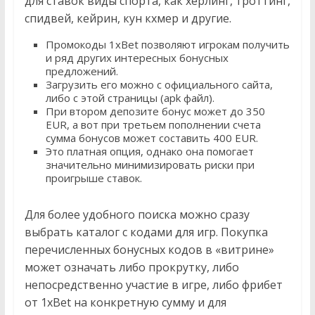
для ставок виды спорта, как херлинг, троттинг,
спидвей, кейрин, кун кхмер и другие.
Промокоды 1xBet позволяют игрокам получить
и ряд других интересных бонусных
предложений.
Загрузить его можно с официального сайта,
либо с этой страницы (apk файл).
При втором депозите бонус может до 350
EUR, а вот при третьем пополнении счета
сумма бонусов может составить 400 EUR.
Это платная опция, однако она помогает
значительно минимизировать риски при
проигрыше ставок.
Для более удобного поиска можно сразу
выбрать каталог с кодами для игр. Покупка
перечисленных бонусных кодов в «витрине»
может означать либо прокрутку, либо
непосредственно участие в игре, либо фрибет
от 1xBet на конкретную сумму и для