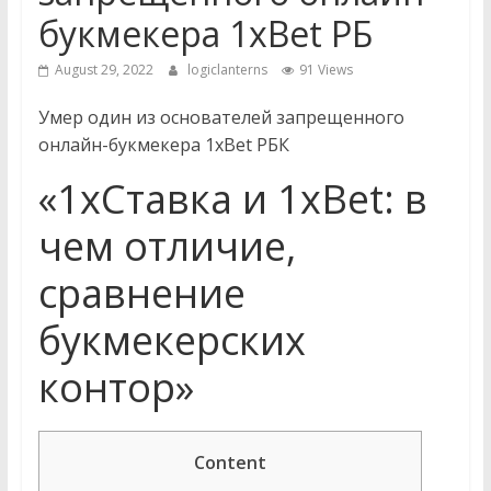
букмекера 1xBet РБ
August 29, 2022
logiclanterns
91 Views
Умер один из основателей запрещенного
онлайн-букмекера 1xBet РБК
«1xCтавка и 1xBet: в
чем отличие,
сравнение
букмекерских
контор»
Content