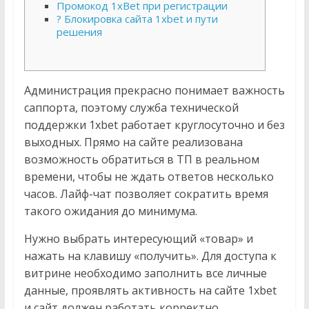
Промокод 1xBet при регистрации
? Блокировка сайта 1xbet и пути
решения
Администрация прекрасно понимает важность
саппорта, поэтому служба технической
поддержки 1xbet работает круглосуточно и без
выходных. Прямо на сайте реализована
возможность обратиться в ТП в реальном
времени, чтобы не ждать ответов несколько
часов. Лайф-чат позволяет сократить время
такого ожидания до минимума.
Нужно выбрать интересующий «товар» и
нажать на клавишу «получить». Для доступа к
витрине необходимо заполнить все личные
данные, проявлять активность на сайте 1xbet
и сайт должен работать корректно.