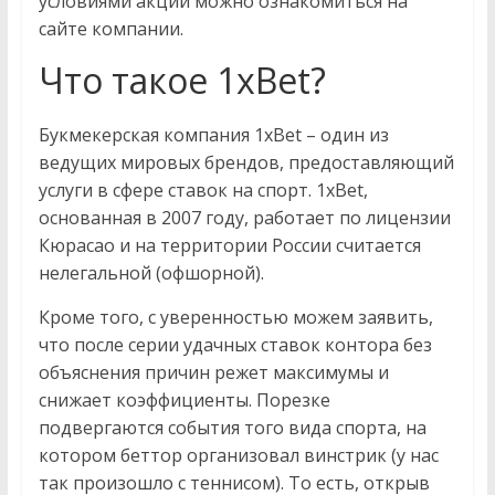
условиями акции можно ознакомиться на
сайте компании.
Что такое 1xBet?
Букмекерская компания 1xBet – один из
ведущих мировых брендов, предоставляющий
услуги в сфере ставок на спорт. 1xBet,
основанная в 2007 году, работает по лицензии
Кюрасао и на территории России считается
нелегальной (офшорной).
Кроме того, с уверенностью можем заявить,
что после серии удачных ставок контора без
объяснения причин режет максимумы и
снижает коэффициенты. Порезке
подвергаются события того вида спорта, на
котором беттор организовал винстрик (у нас
так произошло с теннисом). То есть, открыв