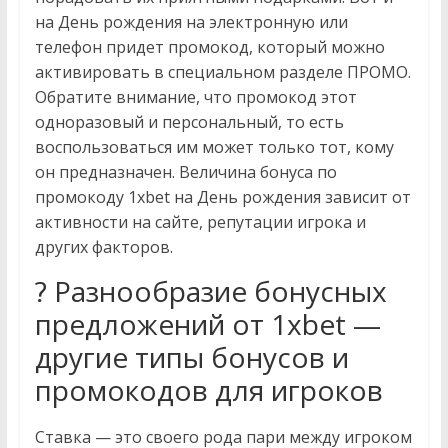
на День рождения на электронную или
телефон придет промокод, который можно
активировать в специальном разделе ПРОМО.
Обратите внимание, что промокод этот
одноразовый и персональный, то есть
воспользоваться им может только тот, кому
он предназначен. Величина бонуса по
промокоду 1xbet на День рождения зависит от
активности на сайте, репутации игрока и
других факторов.
? Разнообразие бонусных
предложений от 1xbet —
другие типы бонусов и
промокодов для игроков
Ставка — это своего рода пари между игроком