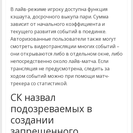
В лайв-режиме игроку доступна функция
кэшаута, досрочного выкупа пари. Сумма
зависит от начального коэффициента и
текущего развития событий в поединке.
Авторизованные пользователи также могут
смотреть видеотрансляции многих событий –
они открываются либо в отдельном окне, либо
непосредственно около лайв-матча. Если
трансляция не предусмотрена, следить за
ходом событий можно при помощи матч-
трекера со статистикой.
СК назвал
подозреваемых в
создании
запрещенного