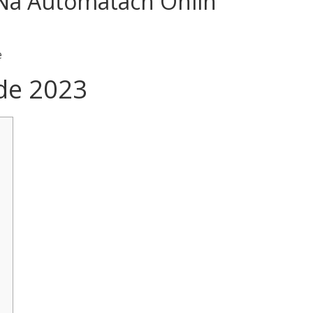
Na Automatach Onlin
e
de 2023