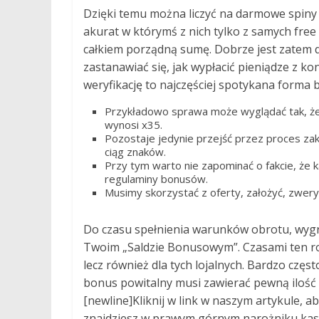
Dzięki temu można liczyć na darmowe spiny
akurat w którymś z nich tylko z samych fre
całkiem porządną sumę. Dobrze jest zatem 
zastanawiać się, jak wypłacić pieniądze z 
weryfikację to najczęściej spotykana forma
Przykładowo sprawa może wyglądać tak, że
wynosi x35.
Pozostaje jedynie przejść przez proces z
ciąg znaków.
Przy tym warto nie zapominać o fakcie, ż
regulaminy bonusów.
Musimy skorzystać z oferty, założyć, zwery
Do czasu spełnienia warunków obrotu, wy
Twoim „Saldzie Bonusowym”. Czasami ten rod
lecz również dla tych lojalnych. Bardzo częs
bonus powitalny musi zawierać pewną ilość
[newline]Kliknij w link w naszym artykule, 
znajdziesz w prawym górnym narożniku kas