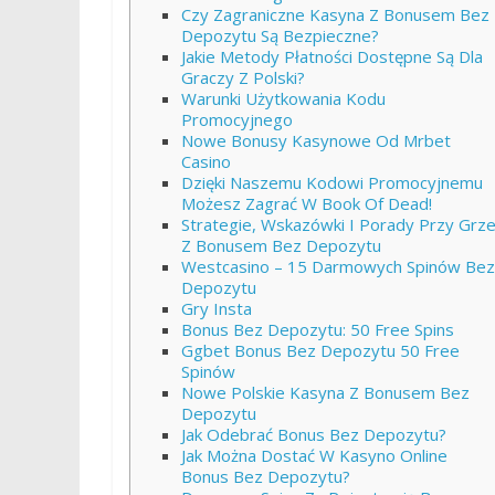
Czy Zagraniczne Kasyna Z Bonusem Bez
Depozytu Są Bezpieczne?
Jakie Metody Płatności Dostępne Są Dla
Graczy Z Polski?
Warunki Użytkowania Kodu
Promocyjnego
Nowe Bonusy Kasynowe Od Mrbet
Casino
Dzięki Naszemu Kodowi Promocyjnemu
Możesz Zagrać W Book Of Dead!
Strategie, Wskazówki I Porady Przy Grz
Z Bonusem Bez Depozytu
Westcasino – 15 Darmowych Spinów Bez
Depozytu
Gry Insta
Bonus Bez Depozytu: 50 Free Spins
Ggbet Bonus Bez Depozytu 50 Free
Spinów
Nowe Polskie Kasyna Z Bonusem Bez
Depozytu
Jak Odebrać Bonus Bez Depozytu?
Jak Można Dostać W Kasyno Online
Bonus Bez Depozytu?