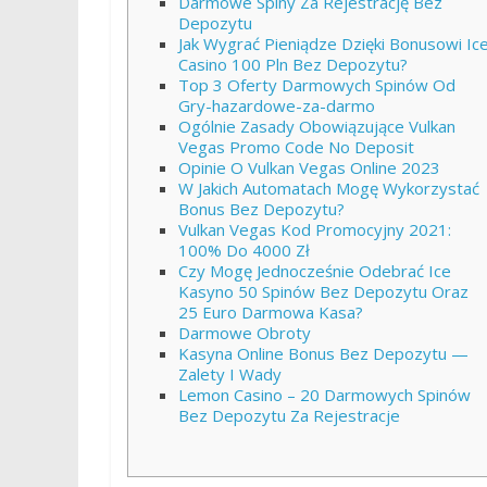
Darmowe Spiny Za Rejestrację Bez
Depozytu
Jak Wygrać Pieniądze Dzięki Bonusowi Ic
Casino 100 Pln Bez Depozytu?
Top 3 Oferty Darmowych Spinów Od
Gry-hazardowe-za-darmo
Ogólnie Zasady Obowiązujące Vulkan
Vegas Promo Code No Deposit
Opinie O Vulkan Vegas Online 2023
W Jakich Automatach Mogę Wykorzystać
Bonus Bez Depozytu?
Vulkan Vegas Kod Promocyjny 2021:
100% Do 4000 Zł
Czy Mogę Jednocześnie Odebrać Ice
Kasyno 50 Spinów Bez Depozytu Oraz
25 Euro Darmowa Kasa?
Darmowe Obroty
Kasyna Online Bonus Bez Depozytu —
Zalety I Wady
Lemon Casino – 20 Darmowych Spinów
Bez Depozytu Za Rejestracje