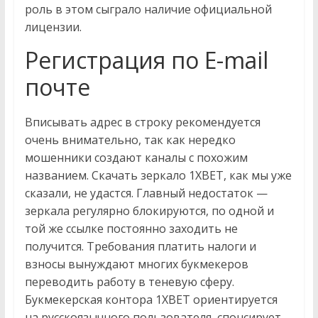
роль в этом сыграло наличие официальной
лицензии.
Регистрация по E-mail
почте
Вписывать адрес в строку рекомендуется
очень внимательно, так как нередко
мошенники создают каналы с похожим
названием. Скачать зеркало 1XBET, как мы уже
сказали, не удастся. Главный недостаток —
зеркала регулярно блокируются, по одной и
той же ссылке постоянно заходить не
получится. Требования платить налоги и
взносы вынуждают многих букмекеров
переводить работу в теневую сферу.
Букмекерская контора 1XBET ориентируется
на русскоязычного пользователя, спонсирует