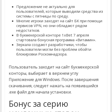
Предложение не актуально для
пользователей, которые выводили средства из
системы с пятницы по среду.
Многие игроки заходят на сайт БК при помощи
сервисов VPN, но они обладают рядом
недостатков.
В букмекерской конторе 1xBet 7 апреля
стартовала бонусная программа «Витамин».
Зеркала создают разработчики, чтобы
пользователи могли без проблем обойти
блокировки Роскомнадзора.
Пользователь заходит на сайт букмекерской
конторы, выбирает в верхнем углу
Приложение для Windows. После завершения
скачивания, следует нажать на появившийся
.exe файл для начала установки.
Бонус за серию