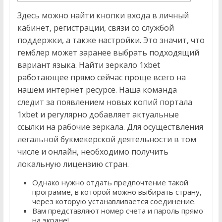
Здесь можно найти кнопки входа в личный
кабинет, регистрации, связи со службой
поддержки, а также настройки. Это значит, что
гемблер может заранее выбрать подходящий
вариант языка. Найти зеркало 1xbet
работающее прямо сейчас проще всего на
нашем интернет ресурсе. Наша команда
следит за появлением новых копий портала
1xbet и регулярно добавляет актуальные
ссылки на рабочие зеркала. Для осуществления
легальной букмекерской деятельности в том
числе и онлайн, необходимо получить
локальную лицензию стран.
Однако нужно отдать предпочтение такой
программе, в которой можно выбирать страну,
через которую устанавливается соединение.
Вам представляют номер счета и пароль прямо
на экране!