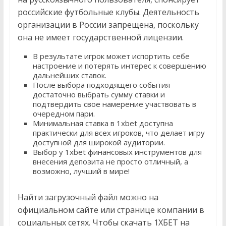
российские футбольные клубы. Деятельность
организации в России запрещена, поскольку
она не имеет государственной лицензии.
В результате игрок может испортить себе
настроение и потерять интерес к совершению
дальнейших ставок.
После выбора подходящего события
достаточно выбрать сумму ставки и
подтвердить свое намерение участвовать в
очередном пари.
Минимальная ставка в 1xbet доступна
практически для всех игроков, что делает игру
доступной для широкой аудитории.
Выбор у 1xbet финансовых инструментов для
внесения депозита не просто отличный, а
возможно, лучший в мире!
Найти загрузочный файл можно на
официальном сайте или странице компании в
социальных сетях. Чтобы скачать 1ХБЕТ на