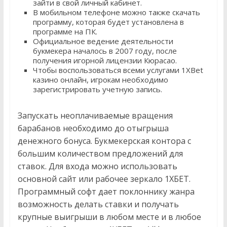
зайти в свой личный кабинет.
В мобильном телефоне можно также скачать
программу, которая будет установлена в
программе на ПК.
Официальное ведение деятельности
букмекера началось в 2007 году, после
получения игорной лицензии Кюрасао.
Чтобы воспользоваться всеми услугами 1XBet
казино онлайн, игрокам необходимо
зарегистрировать учетную запись.
Запускать неоплачиваемые вращения
барабанов необходимо до отыгрыша
денежного бонуса. Букмекерская контора с
большим количеством предложений для
ставок. Для входа можно использовать
основной сайт или рабочее зеркало 1ХБЕТ.
Программный софт дает поклоннику жанра
возможность делать ставки и получать
крупные выигрыши в любом месте и в любое