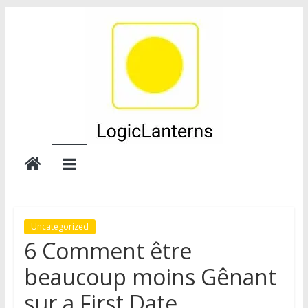
Skip
to
content
Logic
Lanterns
Uncategorized
6 Comment être
beaucoup moins Gênant
sur a First Date