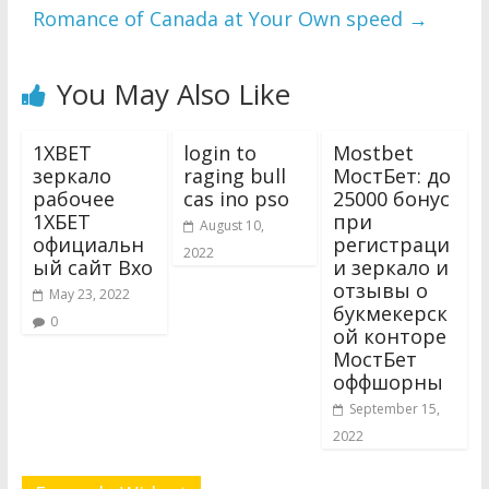
Romance of Canada at Your Own speed
→
You May Also Like
1XBET
login to
Mostbet
зеркало
raging bull
МостБет: до
рабочее
cas ino pso
25000 бонус
1ХБЕТ
при
August 10,
официальн
регистраци
2022
ый сайт Вхо
и зеркало и
отзывы о
May 23, 2022
букмекерск
0
ой конторе
МостБет
оффшорны
September 15,
2022