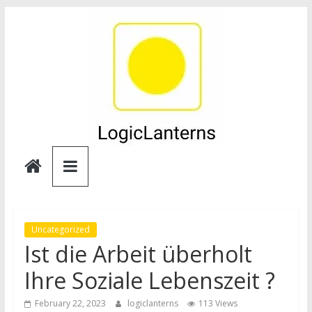
Skip
to
content
Logic
Lanterns
Uncategorized
Ist die Arbeit überholt
Ihre Soziale Lebenszeit ?
February 22, 2023
logiclanterns
113 Views