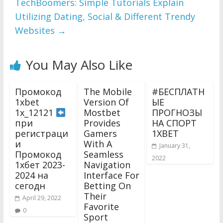
TechBoomers: Simple Tutorials Explain
Utilizing Dating, Social & Different Trendy
Websites
→
You May Also Like
Промокод
The Mobile
#БЕСПЛАТН
1xbet
Version Of
ЫЕ
1x_12121
Mostbet
ПРОГНОЗЫ
при
Provides
НА СПОРТ
регистраци
Gamers
1XBET
и
With A
January 31,
Промокод
Seamless
2022
1хбет 2023-
Navigation
2024 на
Interface For
сегодн
Betting On
Their
April 29, 2022
Favorite
0
Sport