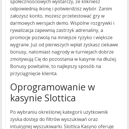
społecznościowych wystarczy, że klikniesz
odpowiednią ikonę i potwierdzisz wybór. Zanim
założysz konto, możesz przetestować gry w
darmowych wersjach demo. Wspólne rozgrywki i
rywalizacja zapewnią zastrzyk adrenaliny, a
promocje pozwolą na mniejsze ryzyko i większe
wygrane. Już od pierwszych wpłat zyskasz ciekawe
bonusy, natomiast nagrody w turniejach dobrze
zmotywują Cię do pozostania w kasynie na dłużej.
Bonusy powitalne, to najlepszy sposób na
przyciągnięcie klienta.
Oprogramowanie w
kasynie Slottica
Po wybraniu określonej kategorii użytkownik
zyska dostęp do filtrów wyszukiwań oraz
intuicyjnej wyszukiwarki. Slottica Kasyno oferuje