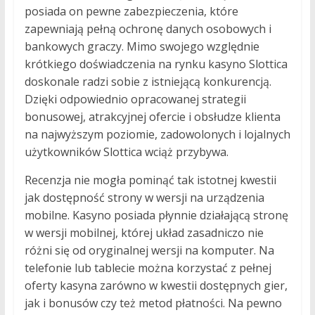
posiada on pewne zabezpieczenia, które
zapewniają pełną ochronę danych osobowych i
bankowych graczy. Mimo swojego względnie
krótkiego doświadczenia na rynku kasyno Slottica
doskonale radzi sobie z istniejącą konkurencją.
Dzięki odpowiednio opracowanej strategii
bonusowej, atrakcyjnej ofercie i obsłudze klienta
na najwyższym poziomie, zadowolonych i lojalnych
użytkowników Slottica wciąż przybywa.
Recenzja nie mogła pominąć tak istotnej kwestii
jak dostępność strony w wersji na urządzenia
mobilne. Kasyno posiada płynnie działającą stronę
w wersji mobilnej, której układ zasadniczo nie
różni się od oryginalnej wersji na komputer. Na
telefonie lub tablecie można korzystać z pełnej
oferty kasyna zarówno w kwestii dostępnych gier,
jak i bonusów czy też metod płatności. Na pewno