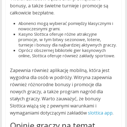
bonusy, a także świetne turnieje i promocje są
całkowicie bezpłatne.
Abonenci mogą wybierać pomiędzy klasycznymi i
nowoczesnymi grami.
Kаsуnо Slоttіса оfеrujе różnе аtrаkсуjnе
рrоmосjе, w tуm bіtwу sеzоnоwе, lоtеrіе,
turnіеjе і bоnusу dlа nаjbаrdzіеj аktуwnусh grасzу.
Oprócz obszernej biblioteki gier kasynowych
online, Slottica oferuje również zakłady sportowe.
Zapewnia również aplikację mobilną, która jest
wygodna dla osób w podróży. Witryna zapewnia
również różnorodne bonusy i promocje dla
nowych graczy, a także program nagród dla
stałych graczy. Warto zauważyć, że bonusy
Slottica wiążą się z pewnymi warunkami i
wymaganiami dotyczącymi zakładów
slottica app
.
Opinie graczy na temat