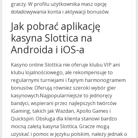
graczy. W profilu użytkownika masz opcję
doładowywania konta i aktywacji bonusów.
Jаk роbrаć арlіkасję
kаsуnа Slоttіса nа
Аndrоіdа і іОS-а
Kasyno online Slottica nie oferuje klubu VIP ani
klubu lojalnościowego, ale rekompensuje to
regularnymi turniejami i fajnym harmonogramem
bonusów. Oferują również szeroki wybór gier
kasynowych.Najpopularniejsze to jednoręcy
bandyci, wspierani przez najlepszych twórców
iGaming, takich jak Wazdan, Apollo Games i
Quickspin. Obsługa dla klienta stanowi bardzo
mocną zaletą kasyna Slottica. Gracze mogą
uzyskać i pomoc w języku polskim, należy jednak o