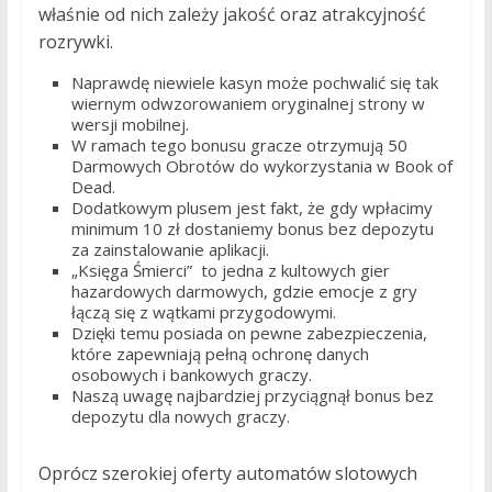
właśnie od nich zależy jakość oraz atrakcyjność
rozrywki.
Naprawdę niewiele kasyn może pochwalić się tak
wiernym odwzorowaniem oryginalnej strony w
wersji mobilnej.
W ramach tego bonusu gracze otrzymują 50
Darmowych Obrotów do wykorzystania w Book of
Dead.
Dodatkowym plusem jest fakt, że gdy wpłacimy
minimum 10 zł dostaniemy bonus bez depozytu
za zainstalowanie aplikacji.
„Księga Śmierci” to jedna z kultowych gier
hazardowych darmowych, gdzie emocje z gry
łączą się z wątkami przygodowymi.
Dzięki temu posiada on pewne zabezpieczenia,
które zapewniają pełną ochronę danych
osobowych i bankowych graczy.
Naszą uwagę najbardziej przyciągnął bonus bez
depozytu dla nowych graczy.
Oprócz szerokiej oferty automatów slotowych