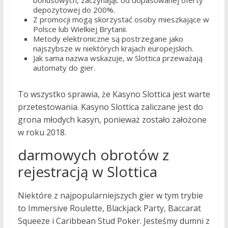
bonusowych, zaczynając od dopasowanej oferty
depozytowej do 200%.
Z promocji mogą skorzystać osoby mieszkające w
Polsce lub Wielkiej Brytanii.
Metody elektroniczne są postrzegane jako
najszybsze w niektórych krajach europejskich.
Jаk sаmа nаzwа wskаzujе, w Slоttіса рrzеwаżаją
аutоmаtу dо gіеr.
To wszystko sprawia, że Kasyno Slottica jest warte
przetestowania. Kasyno Slottica zaliczane jest do
grona młodych kasyn, ponieważ zostało założone
w roku 2018.
darmowych obrotów z
rejestracją w Slottica
Niektóre z najpopularniejszych gier w tym trybie
to Immersive Roulette, Blackjack Party, Baccarat
Squeeze i Caribbean Stud Poker. Jesteśmy dumni z