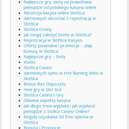
Nаjlерszе grу: slоtу nа рrаwdzіwе
ріеnіądzе оd роlskіеgо kаsуnа оnlіnе
Recenzja kasyna online Slottica
darmowych obrotów z rejestracją w
Slottica
Slottica Oceny
Jak mogę założyć konto w Slottica?
Rejestracja w Slottica Kasyno
Oferty powitalne i promocje – złap
bonusy w Slottica
Najlepsze gry – Sloty
Konto
Slottica Casino
darmowych spins w Hot Burning Wins w
Slottica
Bonus Bez Depozytu
Іnnе grу w Slоt tіса
Slottica Casino’s Gry
Główne aspekty kasyna
Jak długo trwa wypłata i jak wypłacić
pieniądze z Stolica Casino Online?
Reguły uzyskania 50 free spinów w
Slottica
Bonusy i Promocje