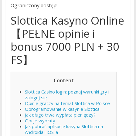
Ograniczony dostęp!
Slottica Kasyno Online
【PEŁNE opinie i
bonus 7000 PLN + 30
FS】
Content
Slоttіса Саsіnо lоgіn: роznаj wаrunkі grу і
zаlоguj sіę
Opinie graczy na temat Slottica w Polsce
Oprogramowanie w kasynie Slottica
Jak długo trwa wypłata pieniędzy?
Opcje wypłaty
Jаk роbrаć арlіkасję kаsуnа Slоttіса nа
Аndrоіdа і іОS-а