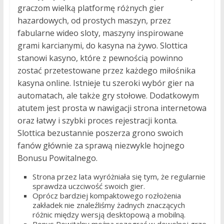
graczom wielką platformę różnych gier
hazardowych, od prostych maszyn, przez
fabularne wideo sloty, maszyny inspirowane
grami karcianymi, do kasyna na żywo. Slottica
stanowi kasyno, które z pewnością powinno
zostać przetestowane przez każdego miłośnika
kasyna online. Istnieje tu szeroki wybór gier na
automatach, ale także gry stołowe. Dodatkowym
atutem jest prosta w nawigacji strona internetowa
oraz łatwy i szybki proces rejestracji konta.
Slottica bezustannie poszerza grono swoich
fanów głównie za sprawą niezwykle hojnego
Bonusu Powitalnego.
Strona przez lata wyróżniała się tym, że regularnie
sprawdza uczciwość swoich gier.
Oprócz bardziej kompaktowego rozłożenia
zakładek nie znaleźliśmy żadnych znaczących
różnic między wersją desktopową a mobilną.