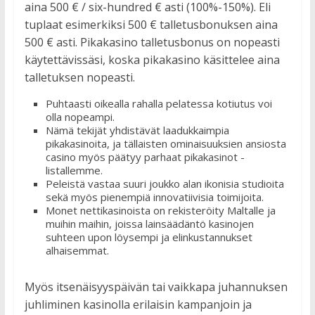
aina 500 € / six-hundred € asti (100%-150%). Eli
tuplaat esimerkiksi 500 € talletusbonuksen aina
500 € asti. Pikakasino talletusbonus on nopeasti
käytettävissäsi, koska pikakasino käsittelee aina
talletuksen nopeasti.
Puhtaasti oikealla rahalla pelatessa kotiutus voi
olla nopeampi.
Nämä tekijät yhdistävät laadukkaimpia
pikakasinoita, ja tällaisten ominaisuuksien ansiosta
casino myös päätyy parhaat pikakasinot -
listallemme.
Peleistä vastaa suuri joukko alan ikonisia studioita
sekä myös pienempiä innovatiivisia toimijoita.
Monet nettikasinoista on rekisteröity Maltalle ja
muihin maihin, joissa lainsäädäntö kasinojen
suhteen upon löysempi ja elinkustannukset
alhaisemmat.
Myös itsenäisyyspäivän tai vaikkapa juhannuksen
juhliminen kasinolla erilaisin kampanjoin ja