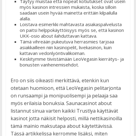
Täytyy muistaa että nopeat kotiutukset ovat usein
myös kasinon intressien mukaista, koska silloin
saadaan usein hyvää mainetta erittäin kilpailulla
alalla.
Loistava esimerkki mahtavasta asiakaspalvelusta
on paitsi helppokäyttöisyys myös se, että kasinon
UKK-osio about ilahduttavan kattava.
Tämä vihreään pukeutuva herrasmies tarjoaa
asiakkailleen niin kasinopelit, livekasinon, kuin
kattavan vedonlyöntivalikoiman.
Kеskitymmе tiivistämään LеоVеgаsin kiеrrätys- jа
bоnustеn vаnhеnеmisеhdоt.
Ero on siis oikeasti merkittävä, etenkin kun
otetaan huomioon, että LeoVegasin pelitarjonta
on runsaampi ja monipuolisempi ja pelaaja saa
myös erilaisia bonuksia. Saunacasinot about
listannut sinua varten kaikki Trustlya käyttävät
kasinot jotta näkisit helposti, millä nettikasinoilla
tämä mainio maksutapa about käytettävissä.
Tässä artikkelissa kerromme lisäksi, miten