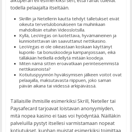
alkuperän eli esimerkiksi sen, että rahat tulevat
todella pelaajalta itseltään.
Skrillin ja Netellerin kautta tehdyt talletukset eivät
oikeuta tervetulobonukseen tai muihinkaan
mahdollisiin etuihin Videoslotsilla.
Kyllä, LeoVegas on luotettava, hyvämaineinen ja
kunnioitettavan iän saavuttanut nettikasino.
LeoVegas ei ole oikeastaan koskaan käyttänyt
kuponki- tai bonuskoodeja kampanjoissaan, eikä
tälläkään hetkellä edellytä mitään koodeja.
Miten nämä sitten eroavatkaan perinteisemmistä
nettikasinoista?
Kotiutuspyynnön hyväksymisen jälkeen voitot ovat
pelaajalla, maksutavasta riippuen, joko saman
päivän aikana tai viidessä arkipäivässä.
Tällaisille ihmisille esimerkiksi Skrill, Neteller tai
Paysafecard tarjoavat loistavan anonyymiyden,
mitä nopea kasino ei taas voi hyödyntää. Näilläkin
palveluilla pystyt itsellesi varmistamaan nopeat
kotiutukset, kunhan muistat esimerkiksi toimittaa