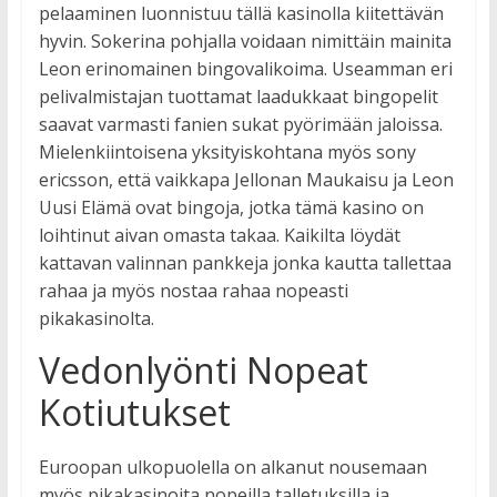
pelaaminen luonnistuu tällä kasinolla kiitettävän
hyvin. Sokerina pohjalla voidaan nimittäin mainita
Leon erinomainen bingovalikoima. Useamman eri
pelivalmistajan tuottamat laadukkaat bingopelit
saavat varmasti fanien sukat pyörimään jaloissa.
Mielenkiintoisena yksityiskohtana myös sony
ericsson, että vaikkapa Jellonan Maukaisu ja Leon
Uusi Elämä ovat bingoja, jotka tämä kasino on
loihtinut aivan omasta takaa. Kaikilta löydät
kattavan valinnan pankkeja jonka kautta tallettaa
rahaa ja myös nostaa rahaa nopeasti
pikakasinolta.
Vedonlyönti Nopeat
Kotiutukset
Euroopan ulkopuolella on alkanut nousemaan
myös pikakasinoita nopeilla talletuksilla ja