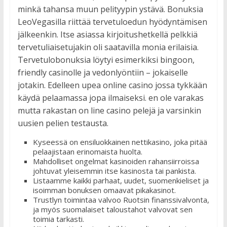
minkä tahansa muun pelityypin ystävä. Bonuksia
LeoVegasilla riittää tervetuloedun hyödyntämisen
jälkeenkin. Itse asiassa kirjoitushetkellä pelkkiä
tervetuliaisetujakin oli saatavilla monia erilaisia.
Tervetulobonuksia löytyi esimerkiksi bingoon,
friendly casinolle ja vedonlyöntiin – jokaiselle
jotakin. Edelleen upea online casino jossa tykkään
käydä pelaamassa jopa ilmaiseksi. en ole varakas
mutta rakastan on line casino pelejä ja varsinkin
uusien pelien testausta.
Kyseessä on ensiluokkainen nettikasino, joka pitää
pelaajistaan erinomaista huolta.
Mahdolliset ongelmat kasinoiden rahansiirroissa
johtuvat yleisemmin itse kasinosta tai pankista.
Listaamme kaikki parhaat, uudet, suomenkieliset ja
isoimman bonuksen omaavat pikakasinot.
Trustlyn toimintaa valvoo Ruotsin finanssivalvonta,
ja myös suomalaiset taloustahot valvovat sen
toimia tarkasti.