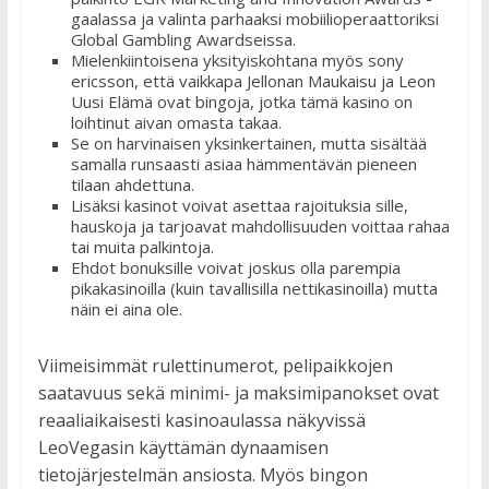
gaalassa ja valinta parhaaksi mobiilioperaattoriksi
Global Gambling Awardseissa.
Mielenkiintoisena yksityiskohtana myös sony
ericsson, että vaikkapa Jellonan Maukaisu ja Leon
Uusi Elämä ovat bingoja, jotka tämä kasino on
loihtinut aivan omasta takaa.
Se on harvinaisen yksinkertainen, mutta sisältää
samalla runsaasti asiaa hämmentävän pieneen
tilaan ahdettuna.
Lisäksi kasinot voivat asettaa rajoituksia sille,
hauskoja ja tarjoavat mahdollisuuden voittaa rahaa
tai muita palkintoja.
Ehdot bonuksille voivat joskus olla parempia
pikakasinoilla (kuin tavallisilla nettikasinoilla) mutta
näin ei aina ole.
Viimeisimmät rulettinumerot, pelipaikkojen
saatavuus sekä minimi- ja maksimipanokset ovat
reaaliaikaisesti kasinoaulassa näkyvissä
LeoVegasin käyttämän dynaamisen
tietojärjestelmän ansiosta. Myös bingon