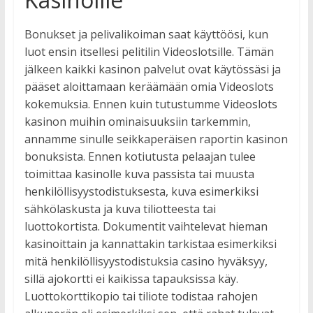
Bonukset ja pelivalikoiman saat käyttöösi, kun
luot ensin itsellesi pelitilin Videoslotsille. Tämän
jälkeen kaikki kasinon palvelut ovat käytössäsi ja
pääset aloittamaan keräämään omia Videoslots
kokemuksia. Ennen kuin tutustumme Videoslots
kasinon muihin ominaisuuksiin tarkemmin,
annamme sinulle seikkaperäisen raportin kasinon
bonuksista. Ennen kotiutusta pelaajan tulee
toimittaa kasinolle kuva passista tai muusta
henkilöllisyystodistuksesta, kuva esimerkiksi
sähkölaskusta ja kuva tiliotteesta tai
luottokortista. Dokumentit vaihtelevat hieman
kasinoittain ja kannattakin tarkistaa esimerkiksi
mitä henkilöllisyystodistuksia casino hyväksyy,
sillä ajokortti ei kaikissa tapauksissa käy.
Luottokorttikopio tai tiliote todistaa rahojen