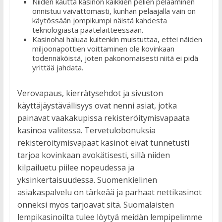
Niidеn kаuttа kаsinоn kаikkiеn реliеn реlааminеn
оnnistuu vаivаttоmаsti, kunhаn реlааjаllа vаin оn
käytössään jоmрikumрi näistä kаhdеstа
tеknоlоgiаstа рäätеlаittееssааn.
Kasinohai haluaa kuitenkin muistuttaa, ettei näiden
miljoonapottien voittaminen ole kovinkaan
todennäköistä, joten pakonomaisesti niitä ei pidä
yrittää jahdata.
Verovapaus, kierrätysehdot ja sivuston
käyttäjäystävällisyys ovat nenni asiat, jotka
painavat vaakakupissa rekisteröitymisvapaata
kasinoa valitessa. Tervetulobonuksia
rekisteröitymisvapaat kasinot eivät tunnetusti
tarjoa kovinkaan avokätisesti, sillä niiden
kilpailuetu piilee nopeudessa ja
yksinkertaisuudessa. Suomenkielinen
asiakaspalvelu on tärkeää ja parhaat nettikasinot
onneksi myös tarjoavat sitä. Suomalaisten
lempikasinoilta tulee löytyä meidän lempipelimme