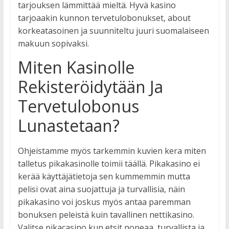
tarjouksen lämmittää mieltä. Hyvä kasino
tarjoaakin kunnon tervetulobonukset, about
korkeatasoinen ja suunniteltu juuri suomalaiseen
makuun sopivaksi.
Miten Kasinolle
Rekisteröidytään Ja
Tervetulobonus
Lunastetaan?
Ohjeistamme myös tarkemmin kuvien kera miten
talletus pikakasinolle toimii täällä. Pikakasino ei
kerää käyttäjätietoja sen kummemmin mutta
pelisi ovat aina suojattuja ja turvallisia, näin
pikakasino voi joskus myös antaa paremman
bonuksen peleistä kuin tavallinen nettikasino.
Valitse pikacasino kun etsit nopeaa, turvallista ja