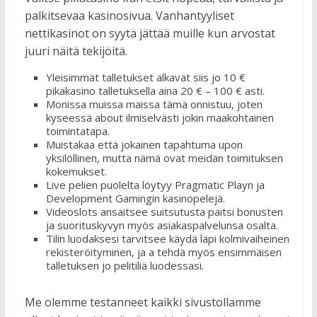
palkitsevaa kasinosivua. Vanhantyyliset
nettikasinot on syytä jättää muille kun arvostat
juuri näitä tekijöitä.
Yleisimmät talletukset alkavat siis jo 10 €
pikakasino talletuksella aina 20 € – 100 € asti.
Monissa muissa maissa tämä onnistuu, joten
kyseessä about ilmiselvästi jokin maakohtainen
toimintatapa.
Muistakaa että jokainen tapahtuma upon
yksilöllinen, mutta nämä ovat meidän toimituksen
kokemukset.
Live pelien puolelta löytyy Pragmatic Playn ja
Development Gamingin kasinopelejä.
Videoslots ansaitsee suitsutusta paitsi bonusten
ja suorituskyvyn myös asiakaspalvelunsa osalta.
Tilin luodaksesi tarvitsee käydä läpi kolmivaiheinen
rekisteröityminen, ja a tehdä myös ensimmäisen
talletuksen jo pelitiliä luodessasi.
Me olemme testanneet kaikki sivustollamme