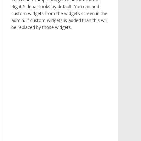
Right Sidebar looks by default. You can add
custom widgets from the widgets screen in the
admin. If custom widgets is added than this will
be replaced by those widgets.