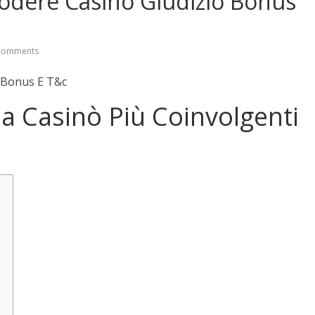
odere Casinò Giudizio Bonus
Comments
 Bonus E T&c
a Casinò Più Coinvolgenti