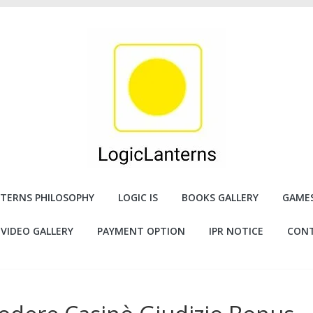
TERNS PHILOSOPHY
LOGIC IS
BOOKS GALLERY
GAMES
VIDEO GALLERY
PAYMENT OPTION
IPR NOTICE
CONT