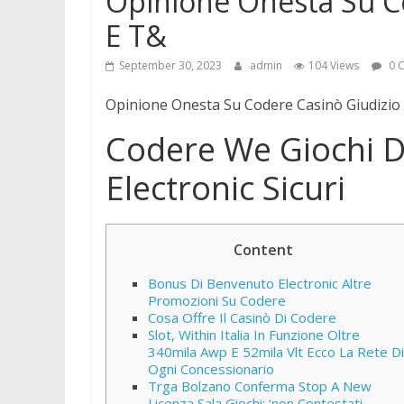
Opinione Onesta Su C
E T&
September 30, 2023
admin
104 Views
0 
Opinione Onesta Su Codere Casinò Giudizio
Codere We Giochi D
Electronic Sicuri
Content
Bonus Di Benvenuto Electronic Altre
Promozioni Su Codere
Cosa Offre Il Casinò Di Codere
Slot, Within Italia In Funzione Oltre
340mila Awp E 52mila Vlt Ecco La Rete Di
Ogni Concessionario
Trga Bolzano Conferma Stop A New
Licenza Sala Giochi: ‘non Contestati