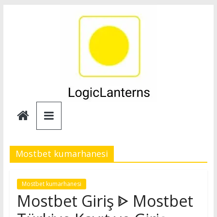
Skip
to
content
Logic
Lanterns
Mostbet kumarhanesi
Mostbet kumarhanesi
Mostbet Giriş ᐈ Mostbet