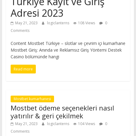
Türkiye Kayıt ve Giriş
Adresi 2023
May 21, 2023
logiclanterns
108 Views
0
Comments
Content Mostbet Türkiye – slotlar ve çevrim içi kumarhane
Mostbet Giriş: Anında ve Reklamsız Giriş Yöntemi Destek
Casino bölümünde hangi
Read more
Mostbet kumarhanesi
Mostbet ödeme seçenekleri nasıl
yatırılır & geri çekilmek
May 21, 2023
logiclanterns
104 Views
0
Comments