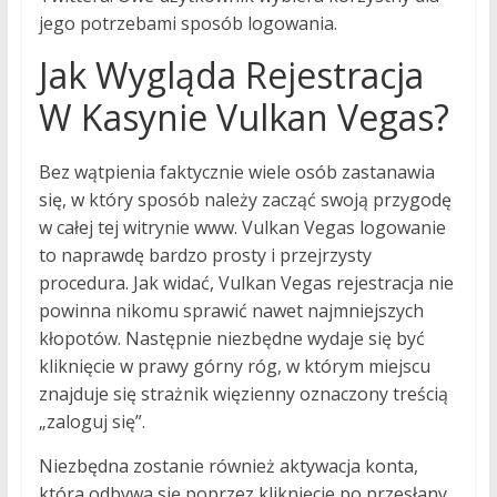
jego potrzebami sposób logowania.
Jak Wygląda Rejestracja
W Kasynie Vulkan Vegas?
Bez wątpienia faktycznie wiele osób zastanawia
się, w który sposób należy zacząć swoją przygodę
w całej tej witrynie www. Vulkan Vegas logowanie
to naprawdę bardzo prosty i przejrzysty
procedura. Jak widać, Vulkan Vegas rejestracja nie
powinna nikomu sprawić nawet najmniejszych
kłopotów. Następnie niezbędne wydaje się być
kliknięcie w prawy górny róg, w którym miejscu
znajduje się strażnik więzienny oznaczony treścią
„zaloguj się”.
Niezbędna zostanie również aktywacja konta,
która odbywa się poprzez kliknięcie po przesłany