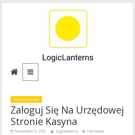
Skip
to
content
Logic
Lanterns
Uncategorized
Zaloguj Się Na Urzędowej
Stronie Kasyna
November 6, 2021
logiclanterns
106 Views