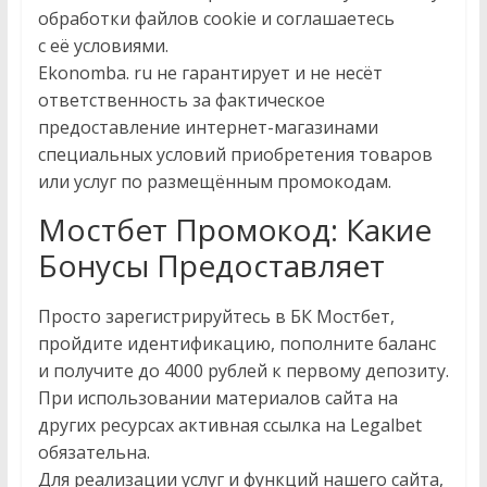
обработки файлов cookie и соглашаетесь
с её условиями.
Ekonomba. ru не гарантирует и не несёт
ответственность за фактическое
предоставление интернет-магазинами
специальных условий приобретения товаров
или услуг по размещённым промокодам.
Мостбет Промокод: Какие
Бонусы Предоставляет
Просто зарегистрируйтесь в БК Мостбет,
пройдите идентификацию, пополните баланс
и получите до 4000 рублей к первому депозиту.
При использовании материалов сайта на
других ресурсах активная ссылка на Legalbet
обязательна.
Для реализации услуг и функций нашего сайта,