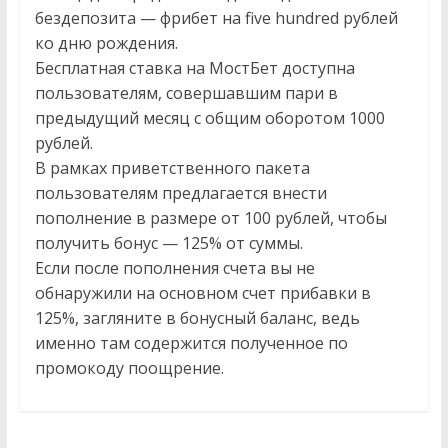
бездепозита — фрибет на five hundred рублей
ко дню рождения.
Бесплатная ставка на МостБет доступна
пользователям, совершавшим пари в
предыдущий месяц с общим оборотом 1000
рублей.
В рамках приветственного пакета
пользователям предлагается внести
пополнение в размере от 100 рублей, чтобы
получить бонус — 125% от суммы.
Если после пополнения счета вы не
обнаружили на основном счет прибавки в
125%, загляните в бонусный баланс, ведь
именно там содержится полученное по
промокоду поощрение.