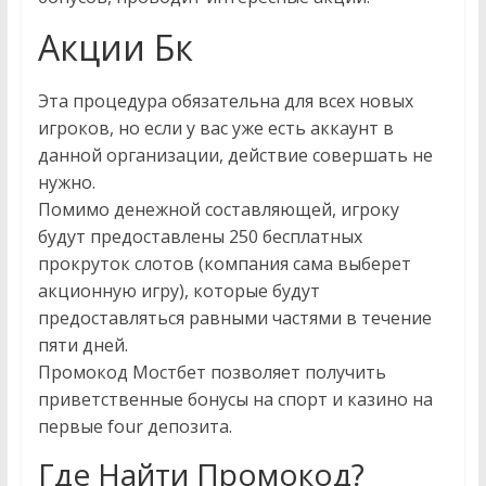
Акции Бк
Эта процедура обязательна для всех новых
игроков, но если у вас уже есть аккаунт в
данной организации, действие совершать не
нужно.
Помимо денежной составляющей, игроку
будут предоставлены 250 бесплатных
прокруток слотов (компания сама выберет
акционную игру), которые будут
предоставляться равными частями в течение
пяти дней.
Промокод Мостбет позволяет получить
приветственные бонусы на спорт и казино на
первые four депозита.
Где Найти Промокод?