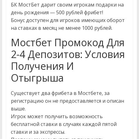
БК МостБет дарит своим игрокам подарки на
день рождения — 500 рублей фрибет!
Бонус доступен для игроков имеющих оборот
на ставках в месяц не менее 1000 рублей.
Мостбет Промокод Для
2-4 Депозитов: Условия
Получения И
Отыгрыша
Существует два фрибета в Мостбете, за
регистрацию он не предоставляется и описан
выше.
Игрок может получить возможность
бесплатной ставки в случаях каждой пятой
ставки и за экспрессы.