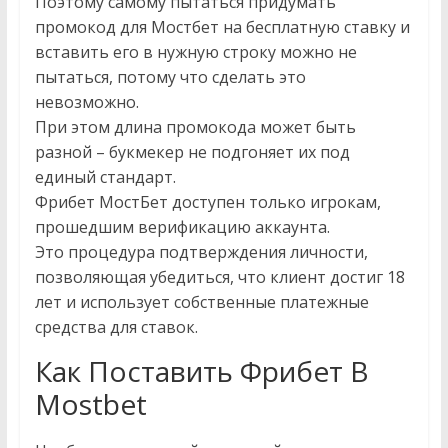
Поэтому самому пытаться придумать
промокод для Мостбет на бесплатную ставку и
вставить его в нужную строку можно не
пытаться, потому что сделать это
невозможно.
При этом длина промокода может быть
разной – букмекер не подгоняет их под
единый стандарт.
Фрибет МостБет доступен только игрокам,
прошедшим верификацию аккаунта.
Это процедура подтверждения личности,
позволяющая убедиться, что клиент достиг 18
лет и использует собственные платежные
средства для ставок.
Как Поставить Фрибет В
Mostbet