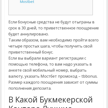
Mostbet
Если бонусные средства не будут отыграны в
срок в 30 дней, то приветственное поощрение
будет аннулировано.
Таким образом, вам необходимо пройти всего
четыре простых шага, чтобы получить свой
приветственный бонус.
Если вы выбрали вариант регистрации с
помощью телефона, то вам надо указать в
анкете свой мобильный номер, выбрать
валюту, указать Мостбет промокод – tbbonus.
Размер каждого поощрения зависит от суммы
пополнения депозита.
В Какой Букмекерской