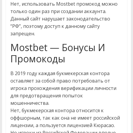
Нет, использовать Mostbet промокод можно
только один раз при создании аккаунта.
Данный сайт нарушает законодательство
“РФ”, поэтому доступ к данному сайту
запрещен.
Mostbet — Бонусы И
Промокоды
В 2019 году каждая букмекерская контора
оставляет за собой право потребовать от
игрока прохождения верификации личности
для предотвращения попыток
мошенничества.
Нет, букмекерская контора относится к
оффшорным, так как она не имеет российской
лицензии, а пользуется лицензией Кюрасао.
Но игроки из Российской Федерации вполне