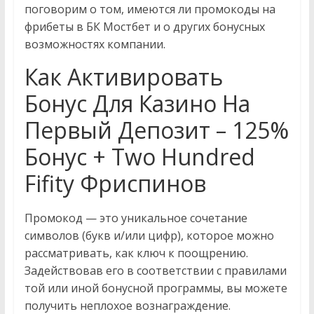
поговорим о том, имеются ли промокоды на
фрибеты в БК Мостбет и о других бонусных
возможностях компании.
Как Активировать
Бонус Для Казино На
Первый Депозит – 125%
Бонус + Two Hundred
Fifity Фриспинов
Промокод — это уникальное сочетание
символов (букв и/или цифр), которое можно
рассматривать, как ключ к поощрению.
Задействовав его в соответствии с правилами
той или иной бонусной программы, вы можете
получить неплохое вознаграждение.