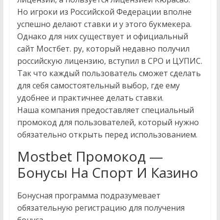
Но игроки из Российской Федерации вполне
успешно делают ставки и у этого букмекера.
Однако для них существует и официальный
сайт Мостбет. ру, который недавно получил
российскую лицензию, вступил в СРО и ЦУПИС.
Так что каждый пользователь сможет сделать
для себя самостоятельный выбор, где ему
удобнее и практичнее делать ставки.
Наша компания предоставляет специальный
промокод для пользователей, который нужно
обязательно открыть перед использованием.
Mostbet Промокод —
Бонусы На Спорт И Казино
Бонусная программа подразумевает
обязательную регистрацию для получения