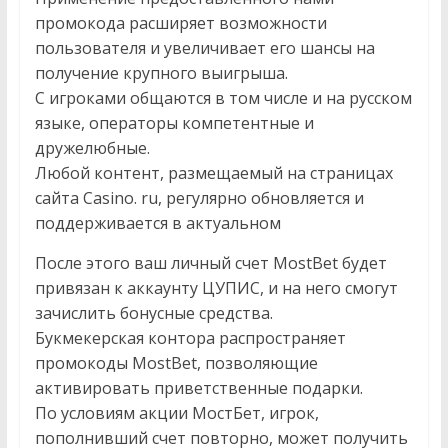
промокода расширяет возможности
пользователя и увеличивает его шансы на
получение крупного выигрыша.
С игроками общаются в том числе и на русском
языке, операторы компетентные и
дружелюбные.
Любой контент, размещаемый на страницах
сайта Сasino. ru, регулярно обновляется и
поддерживается в актуальном
После этого ваш личный счет MostBet будет
привязан к аккаунту ЦУПИС, и на него смогут
зачислить бонусные средства.
Букмекерская контора распространяет
промокоды MostBet, позволяющие
активировать приветственные подарки.
По условиям акции МостБет, игрок,
пополнивший счет повторно, может получить