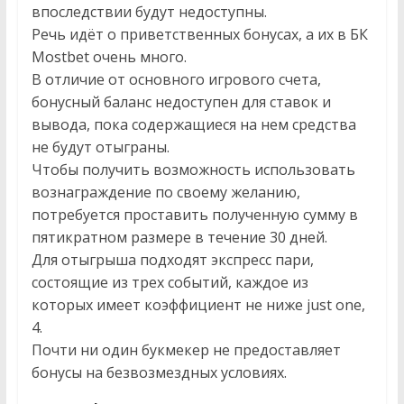
впоследствии будут недоступны.
Речь идёт о приветственных бонусах, а их в БК
Mostbet очень много.
В отличие от основного игрового счета,
бонусный баланс недоступен для ставок и
вывода, пока содержащиеся на нем средства
не будут отыграны.
Чтобы получить возможность использовать
вознаграждение по своему желанию,
потребуется проставить полученную сумму в
пятикратном размере в течение 30 дней.
Для отыгрыша подходят экспресс пари,
состоящие из трех событий, каждое из
которых имеет коэффициент не ниже just one,
4.
Почти ни один букмекер не предоставляет
бонусы на безвозмездных условиях.