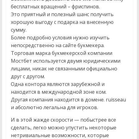
бесплатных вращений – фриспинов.
Это приятный и полезный шанс получить
хорошую выгоду с подарка на внесенную
сумму.
Более подробно условия нужно изучить
непосредственно на сайте букмекера.
Торговая марка букмекерской компании
Мостбет используется двумя юридическими
лицами, никак не связанными официально
друг с другом.
Одна контора являются зарубежной и
находится в международной зоне ком.
Другая компания находится в домене. ruisseau
и абсолютно легальна для игроков.
И в этой жажде скорости — побыстрее все
сделать, легко можно упустить некоторые
нетривиальные возможности, которые