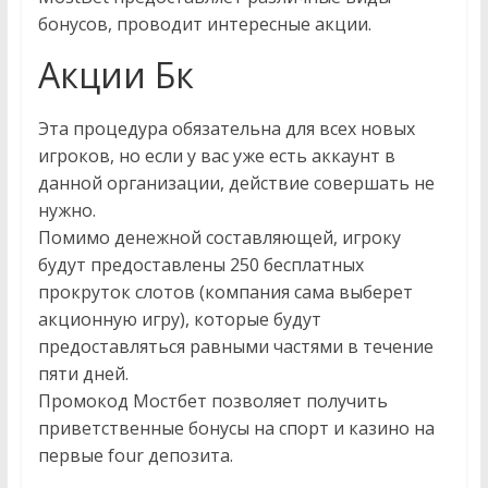
бонусов, проводит интересные акции.
Акции Бк
Эта процедура обязательна для всех новых
игроков, но если у вас уже есть аккаунт в
данной организации, действие совершать не
нужно.
Помимо денежной составляющей, игроку
будут предоставлены 250 бесплатных
прокруток слотов (компания сама выберет
акционную игру), которые будут
предоставляться равными частями в течение
пяти дней.
Промокод Мостбет позволяет получить
приветственные бонусы на спорт и казино на
первые four депозита.