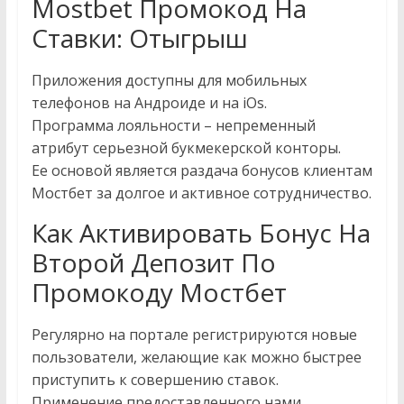
Mostbet Промокод На
Ставки: Отыгрыш
Приложения доступны для мобильных
телефонов на Андроиде и на iOs.
Программа лояльности – непременный
атрибут серьезной букмекерской конторы.
Ее основой является раздача бонусов клиентам
Мостбет за долгое и активное сотрудничество.
Как Активировать Бонус На
Второй Депозит По
Промокоду Мостбет
Регулярно на портале регистрируются новые
пользователи, желающие как можно быстрее
приступить к совершению ставок.
Применение предоставленного нами