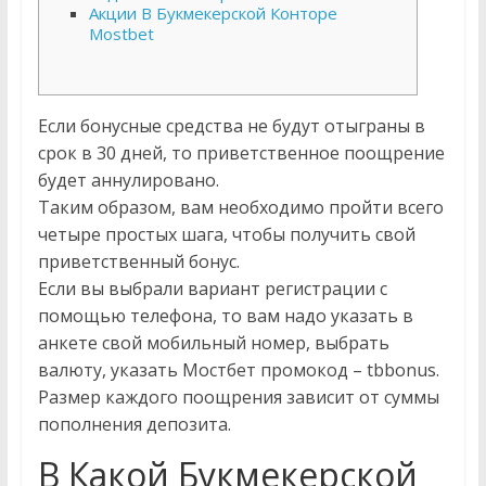
Акции В Букмекерской Конторе
Mostbet
Если бонусные средства не будут отыграны в
срок в 30 дней, то приветственное поощрение
будет аннулировано.
Таким образом, вам необходимо пройти всего
четыре простых шага, чтобы получить свой
приветственный бонус.
Если вы выбрали вариант регистрации с
помощью телефона, то вам надо указать в
анкете свой мобильный номер, выбрать
валюту, указать Мостбет промокод – tbbonus.
Размер каждого поощрения зависит от суммы
пополнения депозита.
В Какой Букмекерской