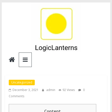
Skip
to
content
Logic
Lanterns
Uncategorized
December 3, 2021
admin
92 Views
0
Comments
Content