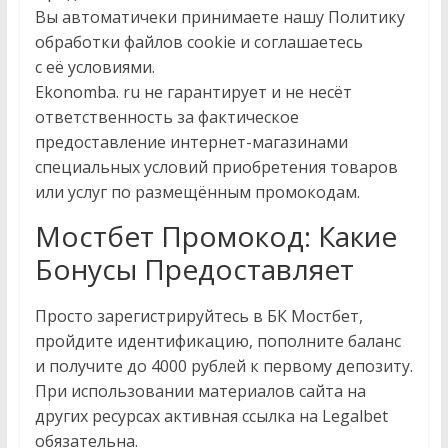
Вы автоматичеки принимаете нашу Политику
обработки файлов cookie и соглашаетесь
с её условиями.
Ekonomba. ru не гарантирует и не несёт
ответственность за фактическое
предоставление интернет-магазинами
специальных условий приобретения товаров
или услуг по размещённым промокодам.
Мостбет Промокод: Какие
Бонусы Предоставляет
Просто зарегистрируйтесь в БК Мостбет,
пройдите идентификацию, пополните баланс
и получите до 4000 рублей к первому депозиту.
При использовании материалов сайта на
других ресурсах активная ссылка на Legalbet
обязательна.