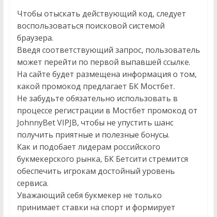
Чтобы отыскать действующий код, следует
воспользоваться поисковой системой
браузера.
Введя соответствующий запрос, пользователь
может перейти по первой выпавшей ссылке.
На сайте будет размещена информация о том,
какой промокод предлагает БК Мостбет.
Не забудьте обязательно использовать в
процессе регистрации в Мостбет промокод от
JohnnyBet VIPJB, чтобы не упустить шанс
получить приятные и полезные бонусы.
Как и подобает лидерам российского
букмекерского рынка, БК Бетсити стремится
обеспечить игрокам достойный уровень
сервиса.
Уважающий себя букмекер не только
принимает ставки на спорт и формирует