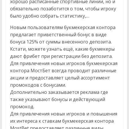
хорошо расписанные спортивные линии, но и
обязательно позаботится о том, чтобы игроку
было удобно собрать статистику,…
Новым пользователям букмекерская контора
предлагает приветственный бонус в виде
бонуса 125% от суммы внесенного депозита.
Кстати, можете узнать ещё, какие букмекеры
дают фрибет при регистрации без депозита.
Для привлечения новых игроков букмекерская
контора МостБет всегда проводит различные
акции и предоставляет целый ассортимент
промокодов с бонусами.
Дополнительно заказывается реклама где
также указывают бонусы и действующий
промокод.
Для привлечения новых игроков и повышения
их интереса к ставкам букмекерская контора
MostBet предоставляет различные виды