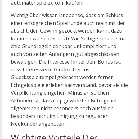
automatenspielex. com kaufen.
Wichtig über wissen ist ebenso, dass am Schluss
einer erfolgreichen Spielrunde auch noch mit der
absicht, den Gewinn gezockt werden kann, dazu
kommen wir später noch. Wie Selbige sehen, sind
chip Grundregeln denkbar unkompliziert und
auch von seiten Anfängern gut abgeschlossen
bewältigen. Die Interesse hinter dem Bonus ist,
dass Interessierte Glücksritter ins
Gluecksspieltempel gebracht werden ferner
Echtgeldspiele erleben sachverstand, bevor sie die
Verpflichtung eingehen. Minus an solchen
Aktionen ist, dass chip gewährten Beträge im
allgemeinen nicht besonders hoch ausfallen –
besonders nicht im Einigung zu regulären
Neukundenangeboten.
Wichtige Vorteile Der