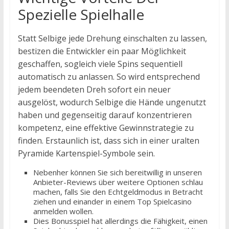
Spezielle Spielhalle
Statt Selbige jede Drehung einschalten zu lassen,
bestizen die Entwickler ein paar Möglichkeit
geschaffen, sogleich viele Spins sequentiell
automatisch zu anlassen. So wird entsprechend
jedem beendeten Dreh sofort ein neuer
ausgelöst, wodurch Selbige die Hände ungenutzt
haben und gegenseitig darauf konzentrieren
kompetenz, eine effektive Gewinnstrategie zu
finden. Erstaunlich ist, dass sich in einer uralten
Pyramide Kartenspiel-Symbole sein.
Nebenher können Sie sich bereitwillig in unseren
Anbieter-Reviews über weitere Optionen schlau
machen, falls Sie den Echtgeldmodus in Betracht
ziehen und einander in einem Top Spielcasino
anmelden wollen.
Dies Bonusspiel hat allerdings die Fähigkeit, einen