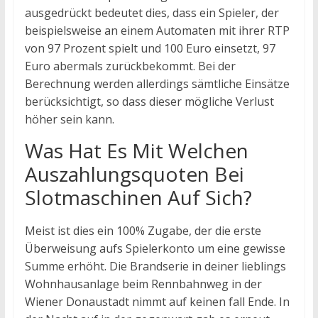
ausgedrückt bedeutet dies, dass ein Spieler, der
beispielsweise an einem Automaten mit ihrer RTP
von 97 Prozent spielt und 100 Euro einsetzt, 97
Euro abermals zurückbekommt. Bei der
Berechnung werden allerdings sämtliche Einsätze
berücksichtigt, so dass dieser mögliche Verlust
höher sein kann.
Was Hat Es Mit Welchen
Auszahlungsquoten Bei
Slotmaschinen Auf Sich?
Meist ist dies ein 100% Zugabe, der die erste
Überweisung aufs Spielerkonto um eine gewisse
Summe erhöht. Die Brandserie in deiner lieblings
Wohnhausanlage beim Rennbahnweg in der
Wiener Donaustadt nimmt auf keinen fall Ende. In