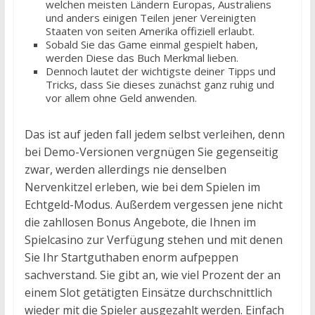
welchen meisten Ländern Europas, Australiens
und anders einigen Teilen jener Vereinigten
Staaten von seiten Amerika offiziell erlaubt.
Sobald Sie das Game einmal gespielt haben,
werden Diese das Buch Merkmal lieben.
Dennoch lautet der wichtigste deiner Tipps und
Tricks, dass Sie dieses zunächst ganz ruhig und
vor allem ohne Geld anwenden.
Das ist auf jeden fall jedem selbst verleihen, denn
bei Demo-Versionen vergnügen Sie gegenseitig
zwar, werden allerdings nie denselben
Nervenkitzel erleben, wie bei dem Spielen im
Echtgeld-Modus. Außerdem vergessen jene nicht
die zahllosen Bonus Angebote, die Ihnen im
Spielcasino zur Verfügung stehen und mit denen
Sie Ihr Startguthaben enorm aufpeppen
sachverstand. Sie gibt an, wie viel Prozent der an
einem Slot getätigten Einsätze durchschnittlich
wieder mit die Spieler ausgezahlt werden. Einfach