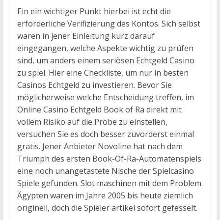
Ein ein wichtiger Punkt hierbei ist echt die
erforderliche Verifizierung des Kontos. Sich selbst
waren in jener Einleitung kurz darauf
eingegangen, welche Aspekte wichtig zu prüfen
sind, um anders einem seriösen Echtgeld Casino
zu spiel. Hier eine Checkliste, um nur in besten
Casinos Echtgeld zu investieren. Bevor Sie
möglicherweise welche Entscheidung treffen, im
Online Casino Echtgeld Book of Ra direkt mit
vollem Risiko auf die Probe zu einstellen,
versuchen Sie es doch besser zuvorderst einmal
gratis. Jener Anbieter Novoline hat nach dem
Triumph des ersten Book-Of-Ra-Automatenspiels
eine noch unangetastete Nische der Spielcasino
Spiele gefunden. Slot maschinen mit dem Problem
Ägypten waren im Jahre 2005 bis heute ziemlich
originell, doch die Spieler artikel sofort gefesselt.