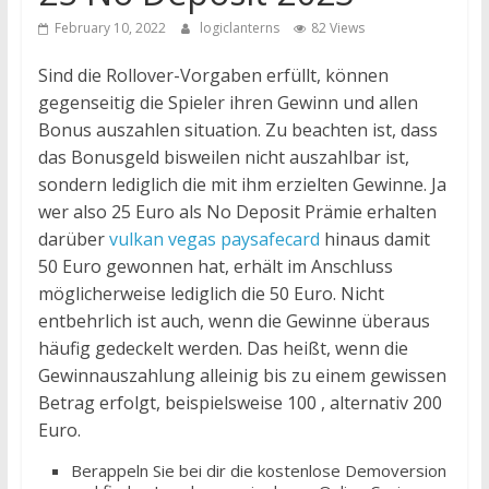
February 10, 2022
logiclanterns
82 Views
Sind die Rollover-Vorgaben erfüllt, können
gegenseitig die Spieler ihren Gewinn und allen
Bonus auszahlen situation. Zu beachten ist, dass
das Bonusgeld bisweilen nicht auszahlbar ist,
sondern lediglich die mit ihm erzielten Gewinne. Ja
wer also 25 Euro als No Deposit Prämie erhalten
darüber
vulkan vegas paysafecard
hinaus damit
50 Euro gewonnen hat, erhält im Anschluss
möglicherweise lediglich die 50 Euro. Nicht
entbehrlich ist auch, wenn die Gewinne überaus
häufig gedeckelt werden. Das heißt, wenn die
Gewinnauszahlung alleinig bis zu einem gewissen
Betrag erfolgt, beispielsweise 100 , alternativ 200
Euro.
Berappeln Sie bei dir die kostenlose Demoversion