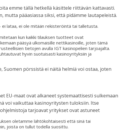
ita emme tällä hetkellä käsittele riittävän kattavasti.
 mutta pääasiassa siksi, että pidämme lautapeleistä.
ei lataa, ei ole mitään rekisteröintä tai talletusta.
imitetaan kun kaikki tilauksen tuotteet ovat
emaan pääsyä ulkomaisille nettikasinoille, joten tämä
steellisien tietojen avulla IGT kasinopelien tarjoajalta.
uhtautuvat hyvin suotuisasti kasinoyrityksiin ja
, Suomen pörssistä ei näitä helmiä voi ostaa, joten
net EU-maat ovat alkaneet systemaattisesti sulkemaan
ä voi vaikuttaa kasinoyritysten tuloksiin. Itse
 ohjelmistoja tarjoavat yritykset ovat astuneet
ilauksen oletamme lähtökohtaisesti että sinä tai
hin, joista on tullut todella suosittu.