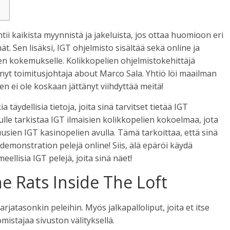
tii kaikista myynnistä ja jakeluista, jos ottaa huomioon eri
ät. Sen lisäksi, IGT ohjelmisto sisältää sekä online ja
en kokemukselle. Kolikkopelien ohjelmistokehittäjä
, nyt toimitusjohtaja about Marco Sala. Yhtiö löi maailman
n ei ole koskaan jättänyt viihdyttää meitä!
a täydellisia tietoja, joita sinä tarvitset tietää IGT
lle tarkistaa IGT ilmaisien kolikkopelien kokoelmaa, jota
sien IGT kasinopelien avulla. Tämä tarkoittaa, että sinä
a demonstration pelejä online! Siis, älä epäröi käydä
ellisia IGT pelejä, joita sinä näet!
he Rats Inside The Loft
arjatasonkin peleihin. Myös jalkapalloliput, joita et itse
istajaa sivuston välityksellä.