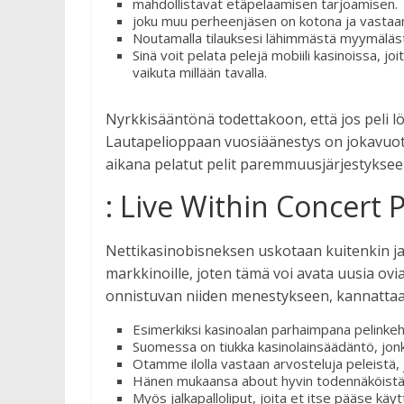
mahdollistavat etäpelaamisen tarjoamisen.
joku muu perheenjäsen on kotona ja vastaan
Noutamalla tilauksesi lähimmästä myymälästä
Sinä voit pelata pelejä mobiili kasinoissa, jo
vaikuta millään tavalla.
Nyrkkisääntönä todettakoon, että jos peli l
Lautapelioppaan vuosiäänestys on jokavuoti
aikana pelatut pelit paremmuusjärjestyksee
: Live Within Concert 
Nettikasinobisneksen uskotaan kuitenkin ja
markkinoille, joten tämä voi avata uusia ovia
onnistuvan niiden menestykseen, kannattaa
Esimerkiksi kasinoalan parhaimpana pelinkehi
Suomessa on tiukka kasinolainsäädäntö, jon
Otamme ilolla vastaan arvosteluja peleistä, j
Hänen mukaansa about hyvin todennäköist
Myös jalkapalloliput, joita et itse pääse käy