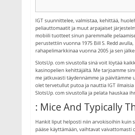
IGT suunnittelee, valmistaa, kehittää, huoleh
peliauttomaatit ja muut arpajaiset järjestelm
mobiili tuotteet sinun paremmalle pelaamis
perustettiin vuonna 1975 Bill S. Redd avulla
rahapelimarkkinaa vuonna 2005 ja sen jälkee
SlotsUp. com sivustolla sinä voit löytää kaikki
kasinopelien kehittäjältä. Me tarjoamme sinu
me jatkuvasti täydennämme ja päivitämme uu
olet tervetullut putoa ja nauttia IGT ilmaisi
SlotsUp. com sivustolla ja pelata hauskaa ihme
: Mice And Typically T
Hankit liput helposti niin arvokisoihin kuin s
pääse käyttämään, vaihtavat vaivattomasti om