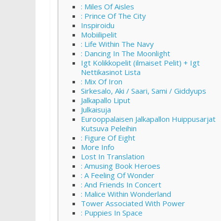
: Miles Of Aisles
: Prince Of The City
Inspiroidu
Mobiilipelit
: Life Within The Navy
: Dancing In The Moonlight
Igt Kolikkopelit (ilmaiset Pelit) + Igt
Nettikasinot Lista
: Mix Of Iron
Sirkesalo, Aki / Saari, Sami / Giddyups
Jalkapallo Liput
Julkaisuja
Eurooppalaisen Jalkapallon Huippusarjat
Kutsuva Peleihin
: Figure Of Eight
More Info
Lost In Translation
: Amusing Book Heroes
: A Feeling Of Wonder
: And Friends In Concert
: Malice Within Wonderland
Tower Associated With Power
: Puppies In Space