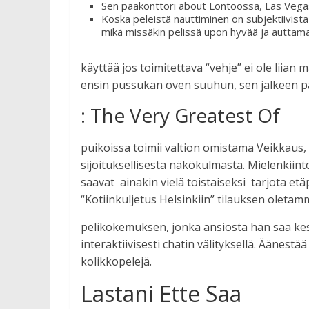
Sen pääkonttori about Lontoossa, Las Vega
Koska peleistä nauttiminen on subjektiivist
mikä missäkin pelissä upon hyvää ja auttamaa
käyttää jos toimitettava “vehje” ei ole liian
ensin pussukan oven suuhun, sen jälkeen pa
: The Very Greatest Of
puikoissa toimii valtion omistama Veikkaus,
sijoituksellisesta näkökulmasta. Mielenkiint
saavat  ainakin vielä toistaiseksi  tarjota et
“Kotiinkuljetus Helsinkiin” tilauksen oletamm
pelikokemuksen, jonka ansiosta hän saa kes
interaktiivisesti chatin välityksellä. Äänestää
kolikkopelejä.
Lastani Ette Saa