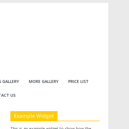
 GALLERY
MORE GALLERY
PRICE LIST
ACT US
Example Widget
This is an example widget to show how the