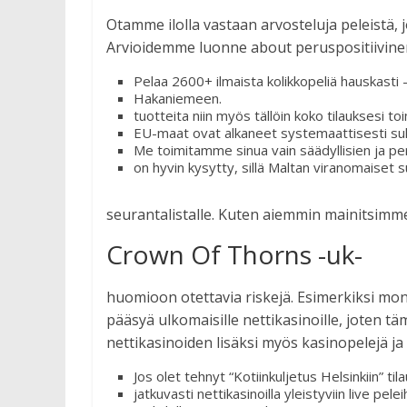
Otamme ilolla vastaan arvosteluja peleistä, jo
Arvioidemme luonne about peruspositiivinen,
Pelaa 2600+ ilmaista kolikkopeliä hauskasti – 
Hakaniemeen.
tuotteita niin myös tällöin koko tilauksesi to
EU-maat ovat alkaneet systemaattisesti sulk
Me toimitamme sinua vain säädyllisien ja peru
on hyvin kysytty, sillä Maltan viranomaiset s
seurantalistalle. Kuten aiemmin mainitsimme
Crown Of Thorns -uk-
huomioon otettavia riskejä. Esimerkiksi mo
pääsyä ulkomaisille nettikasinoille, joten täm
nettikasinoiden lisäksi myös kasinopelejä ja
Jos olet tehnyt “Kotiinkuljetus Helsinkiin” t
jatkuvasti nettikasinoilla yleistyviin live pelei