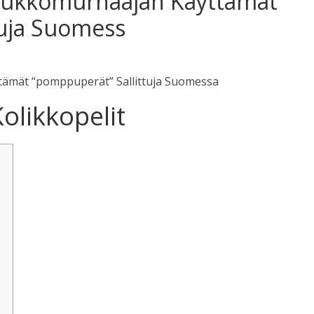
Joukkomurhaajan Käyttämät
tuja Suomess
tämät “pomppuperät” Sallittuja Suomessa
Kolikkopelit