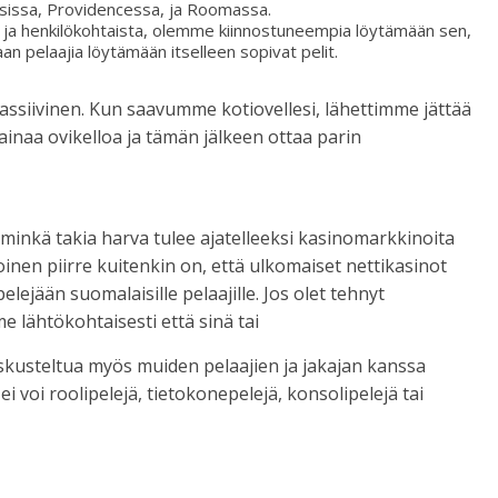
sissa, Providencessa, ja Roomassa.
a ja henkilökohtaista, olemme kiinnostuneempia löytämään sen,
n pelaajia löytämään itselleen sopivat pelit.
 massiivinen. Kun saavumme kotiovellesi, lähettimme jättää
inaa ovikelloa ja tämän jälkeen ottaa parin
 minkä takia harva tulee ajatelleeksi kasinomarkkinoita
oinen piirre kuitenkin on, että ulkomaiset nettikasinot
äpelejään suomalaisille pelaajille. Jos olet tehnyt
e lähtökohtaisesti että sinä tai
kusteltua myös muiden pelaajien ja jakajan kanssa
 ei voi roolipelejä, tietokonepelejä, konsolipelejä tai