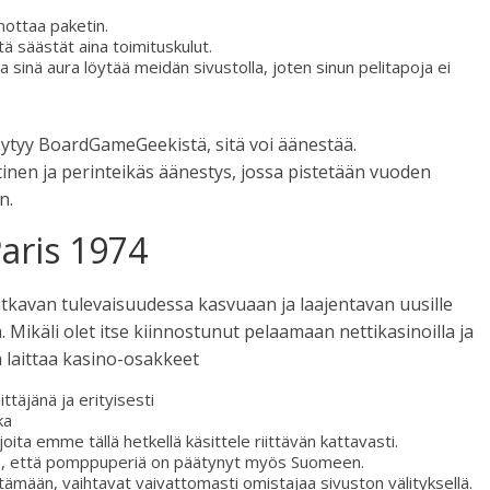
ottaa paketin.
 säästät aina toimituskulut.
ita sinä aura löytää meidän sivustolla, joten sinun pelitapoja ei
öytyy BoardGameGeekistä, sitä voi äänestää.
nen ja perinteikäs äänestys, jossa pistetään vuoden
n.
Paris 1974
tkavan tulevaisuudessa kasvuaan ja laajentavan uusille
. Mikäli olet itse kiinnostunut pelaamaan nettikasinoilla ja
 laittaa kasino-osakkeet
ttäjänä ja erityisesti
ka
oita emme tällä hetkellä käsittele riittävän kattavasti.
ä, että pomppuperiä on päätynyt myös Suomeen.
ttämään, vaihtavat vaivattomasti omistajaa sivuston välityksellä.