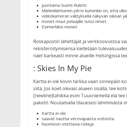
juontama Suomi Ruletti.
Mielenkiintoinen piirre kuitenkin on, että ul
videokameran välityksellä näkyvän oikean jak
monet muut pelaajille tutut nimet.
Esimerkiksi monet
Roskapostin lähettäjät ja verkkosivustoa vää
rekisteröitymisensä kielletään tulevaisuude
näet karkeasti minne alueille Helsingissä t
: Skies In My Pie
Kartta ei ole kovin tarkka vaan sinnepäin ko
siitä. Jos koet olevasi alueen sisällä, tee ko
[newline]tahikka esim Tuusniemellä elä tee k
paketti. Noutamalla tilauksesi lähimmästä m
Kartta ei ole
saavat nauttia verovapaista voitoista.
huomioon otettavia riskejä.