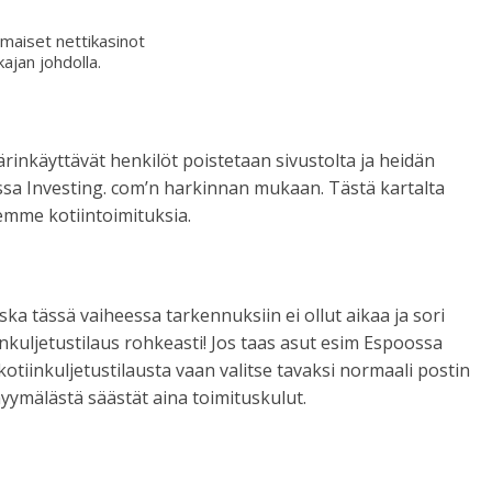
komaiset nettikasinot
ajan johdolla.
rinkäyttävät henkilöt poistetaan sivustolta ja heidän
ssa Investing. com’n harkinnan mukaan. Tästä kartalta
eemme kotiintoimituksia.
ska tässä vaiheessa tarkennuksiin ei ollut aikaa ja sori
tiinkuljetustilaus rohkeasti! Jos taas asut esim Espoossa
otiinkuljetustilausta vaan valitse tavaksi normaali postin
yymälästä säästät aina toimituskulut.