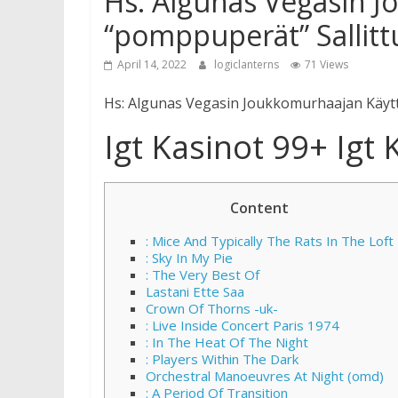
Hs: Algunas Vegasin 
“pomppuperät” Sallit
April 14, 2022
logiclanterns
71 Views
Hs: Algunas Vegasin Joukkomurhaajan Käyt
Igt Kasinot 99+ Igt 
Content
: Mice And Typically The Rats In The Loft
: Sky In My Pie
: The Very Best Of
Lastani Ette Saa
Crown Of Thorns -uk-
: Live Inside Concert Paris 1974
: In The Heat Of The Night
: Players Within The Dark
Orchestral Manoeuvres At Night (omd)
: A Period Of Transition