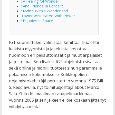
: A Feeling Of Wonder
: And Friends In Concert
: Malice Within Wonderland
Tower Associated With Power
: Puppies In Space
IGT suunnittelee, valmistaa, kehittää, huolehtii
kaikista myynnistä ja jakeluista, jos ottaa
huomioon eri peliauttomaatit ja muut arpajaiset
järjestelmät. Sen lisäksi, IGT ohjelmisto sisältää
sekä online ja mobiili tuotteet sinun paremmalle
pelaamisen kokemukselle. Kolikkopelien
ohjelmistokehittäjä perustettiin vuonna 1975 Bill
S. Redd avulla, nyt toimitusjohtaja about Marco
Sala. Yhtiö löi maailman rahapelimarkkinaa
vuonna 2005 ja sen jälkeen ei ole koskaan jättänyt
viihdyttää meitä!