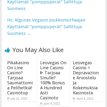
Käyttämät “pomppuperät” Sallittuja
Suomess
Hs: Algunas Vegasin Joukkomurhaajan
Käyttämät “pomppuperät” Sallittuja
Suomess
→
You May Also Like
Pikakasino
Leovegas On
Leovegas
On Line
Line Casino
Casino >
Casino?
ᐈ Tarjoaa
Depravazion
Tarjoaa
Sinulle?
e Arvostelu
Saumattomi
100% Bonus
Ja
a Pelihetkiä!
A Hundred
Kokemuksia
Casinotop
Asti
Kasinosta
Casinoto
July 22, 2022
April 6, 2022
June 4, 2022