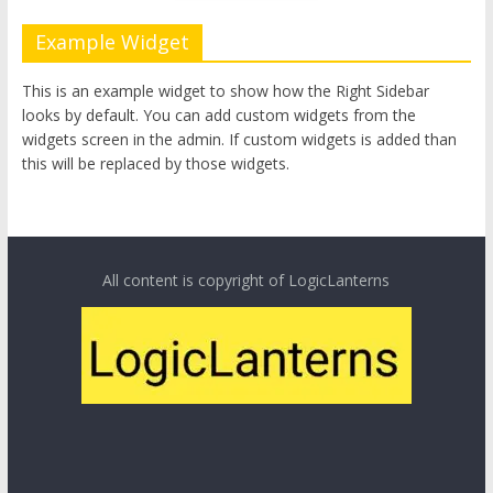
Example Widget
This is an example widget to show how the Right Sidebar
looks by default. You can add custom widgets from the
widgets screen in the admin. If custom widgets is added than
this will be replaced by those widgets.
All content is copyright of LogicLanterns