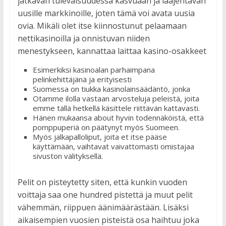
jatkavan tulevaisuudessa kasvuaan ja laajentavan
uusille markkinoille, joten tämä voi avata uusia
ovia. Mikäli olet itse kiinnostunut pelaamaan
nettikasinoilla ja onnistuvan niiden
menestykseen, kannattaa laittaa kasino-osakkeet
Esimerkiksi kasinoalan parhaimpana
pelinkehittäjänä ja erityisesti
Suomessa on tiukka kasinolainsäädäntö, jonka
Otamme ilolla vastaan arvosteluja peleistä, joita
emme tällä hetkellä käsittele riittävän kattavasti.
Hänen mukaansa about hyvin todennäköistä, että
pomppuperiä on päätynyt myös Suomeen.
Myös jalkapalloliput, joita et itse pääse
käyttämään, vaihtavat vaivattomasti omistajaa
sivuston välityksellä.
Pelit on pisteytetty siten, että kunkin vuoden
voittaja saa one hundred pistettä ja muut pelit
vähemmän, riippuen äänimäärästään. Lisäksi
aikaisempien vuosien pisteistä osa haihtuu joka