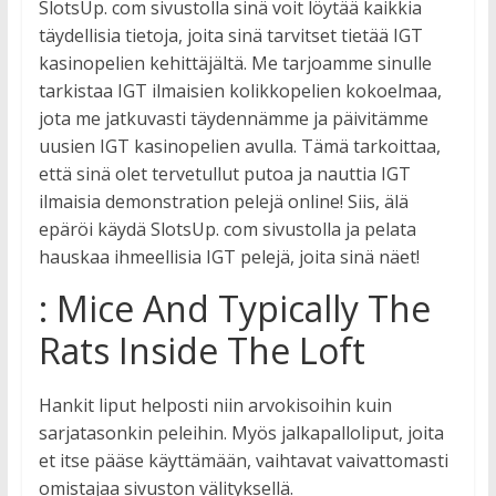
SlotsUp. com sivustolla sinä voit löytää kaikkia
täydellisia tietoja, joita sinä tarvitset tietää IGT
kasinopelien kehittäjältä. Me tarjoamme sinulle
tarkistaa IGT ilmaisien kolikkopelien kokoelmaa,
jota me jatkuvasti täydennämme ja päivitämme
uusien IGT kasinopelien avulla. Tämä tarkoittaa,
että sinä olet tervetullut putoa ja nauttia IGT
ilmaisia demonstration pelejä online! Siis, älä
epäröi käydä SlotsUp. com sivustolla ja pelata
hauskaa ihmeellisia IGT pelejä, joita sinä näet!
: Mice And Typically The
Rats Inside The Loft
Hankit liput helposti niin arvokisoihin kuin
sarjatasonkin peleihin. Myös jalkapalloliput, joita
et itse pääse käyttämään, vaihtavat vaivattomasti
omistajaa sivuston välityksellä.