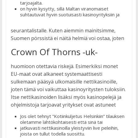
tarjoajalta.
on hyvin kysytty, sillä Maltan viranomaiset
suhtautuvat hyvin suotuisasti kasinoyrityksiin ja
seurantalistalle. Kuten aiemmin mainitsimme,
Suomen pörssistä ei näitä helmiä voi ostaa, joten
Crown Of Thorns -uk-
huomioon otettavia riskejä. Esimerkiksi monet
EU-maat ovat alkaneet systemaattisesti
sulkemaan pääsyä ulkomaisille nettikasinoille,
joten tämä voi vaikuttaa kasinoyritysten tuloksiin.
Itse nettikasinoiden lisäksi myös kasinopelejä ja
ohjelmistoja tarjoavat yritykset ovat astuneet
Jos olet tehnyt “Kotiinkuljetus Helsinkiin” tilauksen
oletamme lähtökohtaisesti että sinä tai
jatkuvasti nettikasinoilla yleistyviin live peleihin,
joista on tullut todella suosittu.