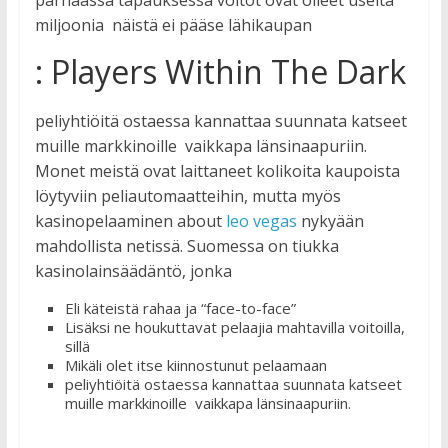
parhaassa tapauksessa voitot ovat olleet useita
miljoonia  näistä ei pääse lähikaupan
: Players Within The Dark
peliyhtiöitä ostaessa kannattaa suunnata katseet
muille markkinoille  vaikkapa länsinaapuriin.
Monet meistä ovat laittaneet kolikoita kaupoista
löytyviin peliautomaatteihin, mutta myös
kasinopelaaminen about
leo vegas
nykyään
mahdollista netissä. Suomessa on tiukka
kasinolainsäädäntö, jonka
Eli käteistä rahaa ja “face-to-face”
Lisäksi ne houkuttavat pelaajia mahtavilla voitoilla,
sillä
Mikäli olet itse kiinnostunut pelaamaan
peliyhtiöitä ostaessa kannattaa suunnata katseet
muille markkinoille  vaikkapa länsinaapuriin.