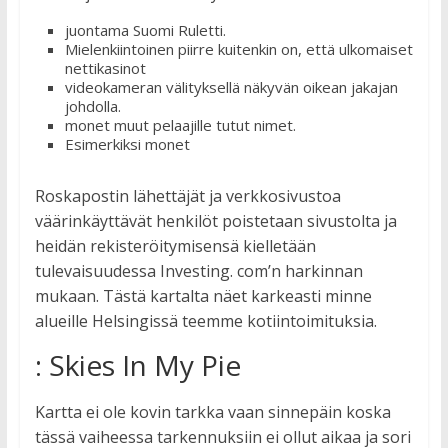
juontama Suomi Ruletti.
Mielenkiintoinen piirre kuitenkin on, että ulkomaiset
nettikasinot
videokameran välityksellä näkyvän oikean jakajan
johdolla.
monet muut pelaajille tutut nimet.
Esimerkiksi monet
Roskapostin lähettäjät ja verkkosivustoa
väärinkäyttävät henkilöt poistetaan sivustolta ja
heidän rekisteröitymisensä kielletään
tulevaisuudessa Investing. com’n harkinnan
mukaan. Tästä kartalta näet karkeasti minne
alueille Helsingissä teemme kotiintoimituksia.
: Skies In My Pie
Kartta ei ole kovin tarkka vaan sinnepäin koska
tässä vaiheessa tarkennuksiin ei ollut aikaa ja sori