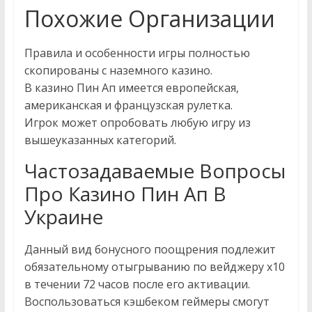
Похожие Организации
Правила и особенности игры полностью
скопированы с наземного казино.
В казино Пин Ап имеется европейская,
американская и французская рулетка.
Игрок может опробовать любую игру из
вышеуказанных категорий.
Частозадаваемые Вопросы
Про Казино Пин Ап В
Украине
Данный вид бонусного поощрения подлежит
обязательному отыгрыванию по вейджеру х10
в течении 72 часов после его активации.
Воспользоваться кэшбеком геймеры смогут