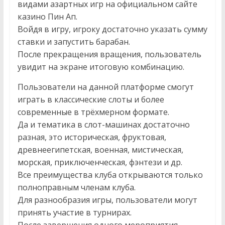
видами азартных игр на официальном сайте
казино Пин Ап.
Войдя в игру, игроку достаточно указать сумму
ставки и запустить барабан.
После прекращения вращения, пользователь
увидит на экране итоговую комбинацию.
Пользователи на данной платформе смогут
играть в классические слоты и более
современные в трёхмерном формате.
Да и тематика в слот-машинах достаточно
разная, это историческая, фруктовая,
древнеегипетская, военная, мистическая,
морская, приключенческая, фэнтези и др.
Все преимущества клуба открываются только
полноправным членам клуба.
Для разнообразия игры, пользователи могут
принять участие в турнирах.