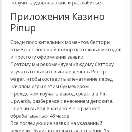
получить удовольствие и расслабиться.
Приложения Казино
Pinup
Среди положительных моментов бетторы
отмечают большой выбор платежных методов
и простоту оформления заявки.
Поэтому мы рекомендуем каждому беттору
изучать отзывы о выводе денег в Pin Up
wager, чтобы составить впечатление перед
началом игры с этим букмекером.
Прежде чем изучать вывод средств в Pin
Upwards, разберемся с внесением депозита.
Первый вывод в казино Pin-Up может
обрабатываться 48 часов.
Все последующие заявки на указанный
реквизит будут выполняться в течение 15