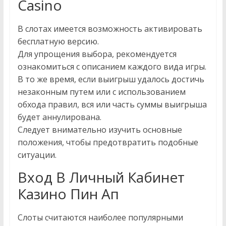
Casino
В слотах имеется возможность активировать
бесплатную версию.
Для упрощения выбора, рекомендуется
ознакомиться с описанием каждого вида игры.
В то же время, если выигрыш удалось достичь
незаконным путем или с использованием
обхода правил, вся или часть суммы выигрыша
будет аннулирована.
Следует внимательно изучить основные
положения, чтобы предотвратить подобные
ситуации.
Вход В Личный Кабинет
Казино Пин Ап
Слоты считаются наиболее популярными