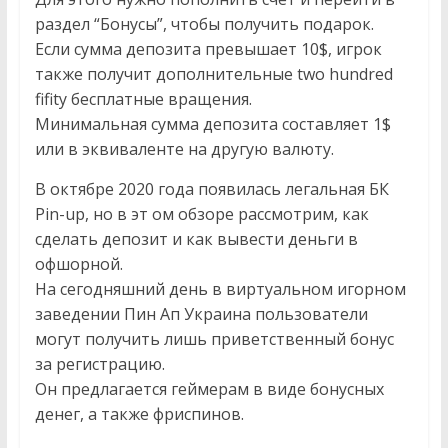
раздел “Бонусы”, чтобы получить подарок.
Если сумма депозита превышает 10$, игрок
также получит дополнительные two hundred
fifity бесплатные вращения.
Минимальная сумма депозита составляет 1$
или в эквиваленте на другую валюту.
В октябре 2020 года появилась легальная БК
Pin-up, но в эт ом обзоре рассмотрим, как
сделать депозит и как вывести деньги в
офшорной.
На сегодняшний день в виртуальном игорном
заведении Пин Ап Украина пользователи
могут получить лишь приветственный бонус
за регистрацию.
Он предлагается геймерам в виде бонусных
денег, а также фриспинов.