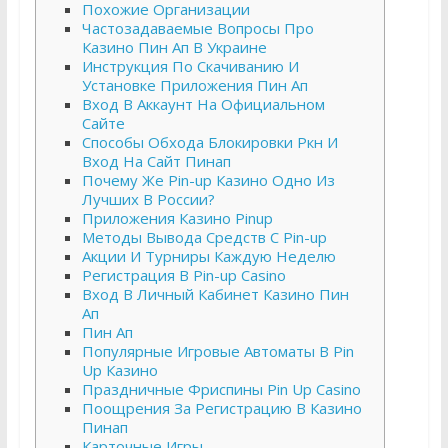
Похожие Организации
Частозадаваемые Вопросы Про
Казино Пин Ап В Украине
Инструкция По Скачиванию И
Установке Приложения Пин Ап
Вход В Аккаунт На Официальном
Сайте
Способы Обхода Блокировки Ркн И
Вход На Сайт Пинап
Почему Же Pin-up Казино Одно Из
Лучших В России?
Приложения Казино Pinup
Методы Вывода Средств С Pin-up
Акции И Турниры Каждую Неделю
Регистрация В Pin-up Casino
Вход В Личный Кабинет Казино Пин
Ап
Пин Ап
Популярные Игровые Автоматы В Pin
Up Казино
Праздничные Фриспины Pin Up Casino
Поощрения За Регистрацию В Казино
Пинап
Карточные Игры