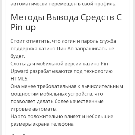
автоматически перемещен в свой профиль.
Методы Вывода Средств С
Pin-up
Стоит отметить, что логин и пароль служба
поддержка казино Пин Ап запрашивать не
будет.
Слоты для мобильной версии казино Pin
Upward разрабатываются под технологию
HTML5.
Она менее требовательная к вычислительным
мощностям мобильных устройств, что
позволяет делать более качественные
игровые автоматы.
На это положительно влияет и небольшие
размеры экрана телефона.