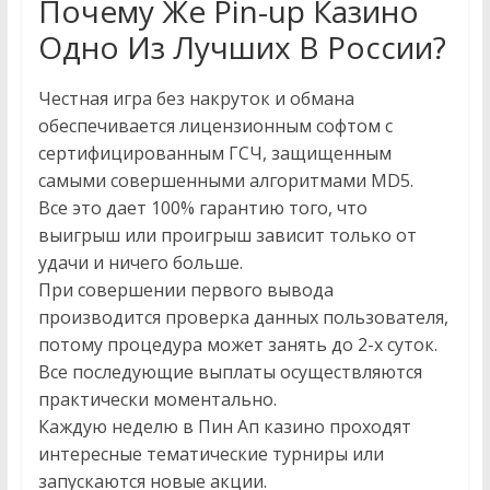
Почему Же Pin-up Казино
Одно Из Лучших В России?
Честная игра без накруток и обмана
обеспечивается лицензионным софтом с
сертифицированным ГСЧ, защищенным
самыми совершенными алгоритмами MD5.
Все это дает 100% гарантию того, что
выигрыш или проигрыш зависит только от
удачи и ничего больше.
При совершении первого вывода
производится проверка данных пользователя,
потому процедура может занять до 2-х суток.
Все последующие выплаты осуществляются
практически моментально.
Каждую неделю в Пин Ап казино проходят
интересные тематические турниры или
запускаются новые акции.