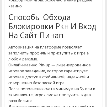
комфортной игры, особенно в лайв разделе
казино.
Способы Обхода
Блокировки Ркн И Вход
На Сайт Пинап
Авторизация на платформе позволяет
заполнить профиль и приступить к игре в
любом режиме.
Онлайн-казино Pin-up — лицензированное
игровое заведение, которое гарантирует
игрокам доступ к стабильной, надежной и
совершенно безопасной игре.
После пополнения счета минимум на 5$ или в
эквиваленте, игрок сможет получить в два
раза больше.
Для этого нужно пополнить счет и перейти в