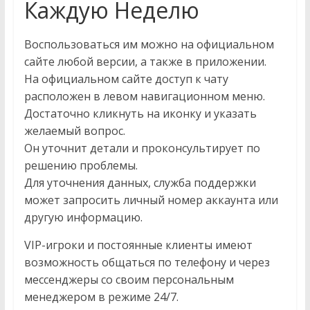
Каждую Неделю
Воспользоваться им можно на официальном
сайте любой версии, а также в приложении.
На официальном сайте доступ к чату
расположен в левом навигационном меню.
Достаточно кликнуть на иконку и указать
желаемый вопрос.
Он уточнит детали и проконсультирует по
решению проблемы.
Для уточнения данных, служба поддержки
может запросить личный номер аккаунта или
другую информацию.
VIP-игроки и постоянные клиенты имеют
возможность общаться по телефону и через
мессенджеры со своим персональным
менеджером в режиме 24/7.