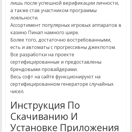
лишь после успешной верификации личности,
а также став участником программы
лояльности.
Ассортимент популярных игровых аппаратов в
казино Пинап намного шире.
Более того, достаточно востребованными,
есть и автоматы с прогрессивны джекпотом.
Все разработки на проекте
сертифицированные и предоставлены
брендовыми провайдерами.
Весь софт на сайте функционируют на
сертифицированном генераторе случайных
чисел.
Инструкция По
Скачиванию И
Установке Приложения