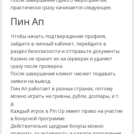
После завершения одного мероприятия,
практически сразу начинается следующее.
Пин Ап
Чтобы начать подтверждение профиля,
зайдите в личный кабинет, перейдите в
раздел безопасности и отправьте документы.
Казино не хранит их на серверах и удаляет
сразу после проверки.
После завершения клиент сможет подавать
заявки на вывод.
Пин Ап работает в разных странах, потому
можно играть на гривны, рубли, доллары, и т.
д.
Каждый игрок в Pin Up имеет право на участие
в бонусной программе.
Действительно щедрые бонусы можно
получить за активность и каждое пополнение