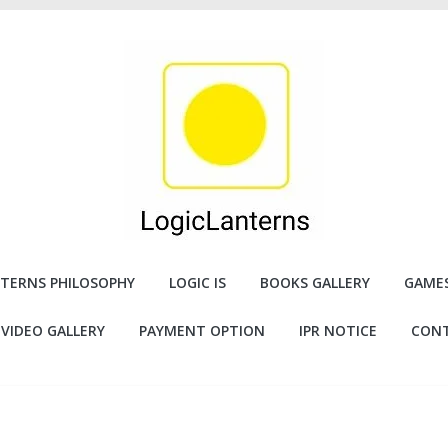
TERNS PHILOSOPHY
LOGIC IS
BOOKS GALLERY
GAMES
VIDEO GALLERY
PAYMENT OPTION
IPR NOTICE
CONT