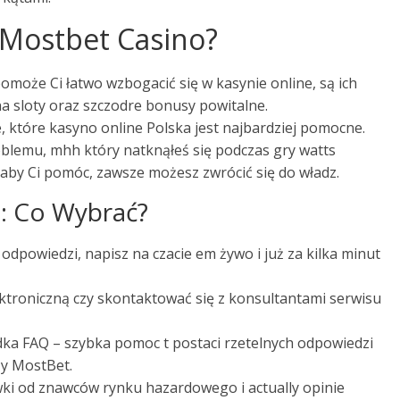
 Mostbet Casino?
oże Ci łatwo wzbogacić się w kasynie online, są ich
a sloty oraz szczodre bonusy powitalne.
, które kasyno online Polska jest najbardziej pomocne.
blemu, mhh który natknąłeś się podczas gry watts
a aby Ci pomóc, zawsze możesz zwrócić się do władz.
: Co Wybrać?
odpowiedzi, napisz na czacie em żywo i już za kilka minut
ktroniczną czy skontaktować się z konsultantami serwisu
dka FAQ – szybka pomoc t postaci rzetelnych odpowiedzi
zy MostBet.
ki od znawców rynku hazardowego i actually opinie