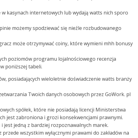
ale w kasynach internetowych lub wydają watts nich sporo
opinie możemy spodziewać się nieźle rozbudowanego
gracz może otrzymywać coiny, które wymieni mhh bonusy
nych poziomów programu lojalnościowego recenzja
w poniższej tabeli.
ów, posiadających wieloletnie doświadczenie watts branży
przetwarzania Twoich danych osobowych przez GoWork. pl
wych spółek, które nie posiadają licencji Ministerstwa
h jest zabroniona i grozi konsekwencjami prawnymi.
 i jest jedną z bardziej rozpoznawalnych marek.
raz przede wszystkim wyłącznymi prawami do zakładów na