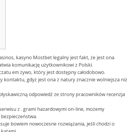
sinos, kasyno Mostbet legalny jest fakt, że jest ona
atwia komunikację użytkownikowi z Polski.
czatu em żywo, który jest dostępny całodobowo.
 kontaktu, gdyż jest ona z natury znacznie wolniejsza niż
błyskawiczną odpowiedź ze strony pracowników recenzja
 serwisu z . grami hazardowymi on-line, możemy
 bezpieczeństwa.
osuje bowiem nowoczesne rozwiązania, jeśli chodzi o
kątami.