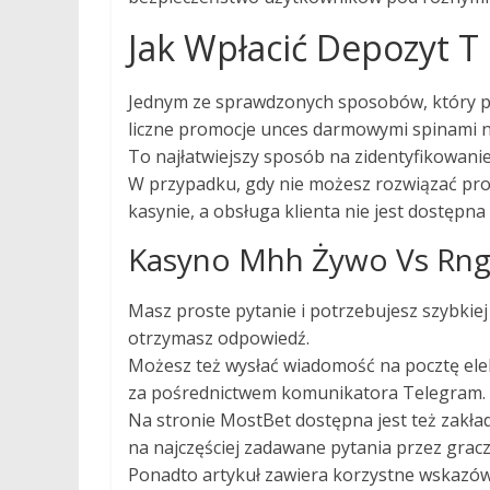
Jak Wpłacić Depozyt T
Jednym ze sprawdzonych sposobów, który pom
liczne promocje unces darmowymi spinami n
To najłatwiejszy sposób na zidentyfikowanie
W przypadku, gdy nie możesz rozwiązać pro
kasynie, a obsługa klienta nie jest dostępn
Kasyno Mhh Żywo Vs Rng
Masz proste pytanie i potrzebujesz szybkiej 
otrzymasz odpowiedź.
Możesz też wysłać wiadomość na pocztę ele
za pośrednictwem komunikatora Telegram.
Na stronie MostBet dostępna jest też zakła
na najczęściej zadawane pytania przez grac
Ponadto artykuł zawiera korzystne wskazów