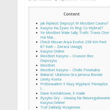
Content
Jak Wpłacić Depozyt W Mostbet Casino?
Kasyno Na Żywo Vs Rng: Co Wybrać?
Ye Mostbet Wale Sally Trafic Travis Chor
Hai Mai…
Check Nissan Ariya Evolve 238 Km Fwd
87 Kwh – Zwraca Uwagę
Kasyno Online
Mostbet Kasyno – Ocasion Bez
Depozytu
Mostbet
Mostbet Kasyno – Chollo Powitalna
Bakarat: Ulubiona Gra Jamesa Bonda!
Limity Konta
Próbowałem 3 Razy Wypłacić Pieniądze
I…
Dane Kontaktowe, E-maile
Ryzyko Gry – Uważaj Na Nieuregulowane
Kasyna Online!
Traf Zakłady Wzajemne