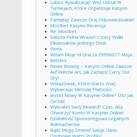
Lubisz Rywalizację? Weź Udział W
Turniejach, Które Organizuje Kasyno
Online
Pamiętaj: Zawsze Graj Odpowiedzialnie!
Mostbet Kasyno Recenzja
Re: Mostbet
Sobota Pełna Wrażeń Cztery Walki
Ełkaesiaków Jednego Dnia!
Firma
Witam Moje Id Gracza 39996017 Moja…
Betters
Nowe Bonusy – Kasyno Online Zawsze
Auf Welche Art, Jak Zachęcić Carry Out
Gry!
Wskazówek, Które Warto Znać,
Wybierając Metodę Płatności:
Jesteś Nowy W Kasynie Online? Oto Jak
Zacząć:
Wybrałeś Swój Reward? Czas, Aby
Otworzyć Konto W Kasynie Online!
Działalność Sponsoringowa Legalnych
Bukmacherów
Bądź Mogę Zmienić Swoje Dane
Osobowe Watts Profilu?