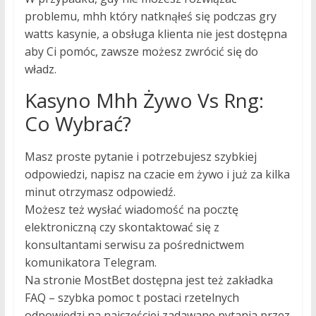
problemu, mhh który natknąłeś się podczas gry
watts kasynie, a obsługa klienta nie jest dostępna
aby Ci pomóc, zawsze możesz zwrócić się do
władz.
Kasyno Mhh Żywo Vs Rng:
Co Wybrać?
Masz proste pytanie i potrzebujesz szybkiej
odpowiedzi, napisz na czacie em żywo i już za kilka
minut otrzymasz odpowiedź.
Możesz też wysłać wiadomość na pocztę
elektroniczną czy skontaktować się z
konsultantami serwisu za pośrednictwem
komunikatora Telegram.
Na stronie MostBet dostępna jest też zakładka
FAQ – szybka pomoc t postaci rzetelnych
odpowiedzi na najczęściej zadawane pytania przez