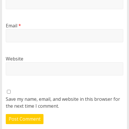
Email
*
Website
Save my name, email, and website in this browser for
the next time I comment.