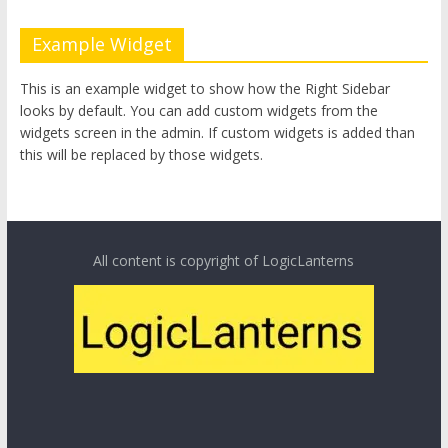
Example Widget
This is an example widget to show how the Right Sidebar
looks by default. You can add custom widgets from the
widgets screen in the admin. If custom widgets is added than
this will be replaced by those widgets.
All content is copyright of LogicLanterns