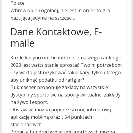
Polsce.
Wbrew opinii ogólnej, nie jest in order to gra
bazująca jedynie na szczęściu.
Dane Kontaktowe, E-
maile
Każde kasyno on the internet z naszego rankingu
2023 jest watts stanie sprostać Twoim potrzebom.
Czy warto jest ryzykować takie kary, tylko dlatego
aby uniknąć podatku od raffgier?
Bukmacher proponuje zakłady na wszystkie
dyscypliny sportu we na sporty wirtualne, zakłady
na żywo i esport.
Obstawiać można poprzez stronę intrnetową,
aplikację mobilną oraz t 54 punktach
stacjonarnych.
Ponad a hundred wydarzeń sportowych można