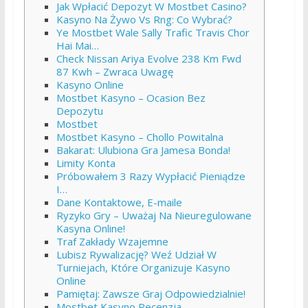
Jak Wpłacić Depozyt W Mostbet Casino?
Kasyno Na Żywo Vs Rng: Co Wybrać?
Ye Mostbet Wale Sally Trafic Travis Chor
Hai Mai…
Check Nissan Ariya Evolve 238 Km Fwd
87 Kwh – Zwraca Uwagę
Kasyno Online
Mostbet Kasyno – Ocasion Bez
Depozytu
Mostbet
Mostbet Kasyno – Chollo Powitalna
Bakarat: Ulubiona Gra Jamesa Bonda!
Limity Konta
Próbowałem 3 Razy Wypłacić Pieniądze
I…
Dane Kontaktowe, E-maile
Ryzyko Gry – Uważaj Na Nieuregulowane
Kasyna Online!
Traf Zakłady Wzajemne
Lubisz Rywalizację? Weź Udział W
Turniejach, Które Organizuje Kasyno
Online
Pamiętaj: Zawsze Graj Odpowiedzialnie!
Mostbet Kasyno Recenzja