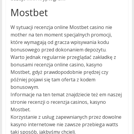
Mostbet
W sytuacji recenzja online Mostbet casino nie
mother na ten moment specjalnych promocji,
które wymagają od gracza wpisywania kodu
bonusowego przed dokonaniem depozytu.
Warto jednak regularnie przeglądać zakładkę z
bonusami recenzja online casino, kasyno
Mostbet, gdyż prawdopodobnie prędzej czy
później pojawi się tam oferta z kodem
bonusowym.
Informacje na ten temat znajdziecie też em naszej
stronie recenzji o recenzja casinos, kasyno
Mostbet.
Korzystanie z usług zapewnianych przez dowolne
kasyno internetowe nie zawsze przebiega watts
taki sposób, jakbyśmy chcieli.