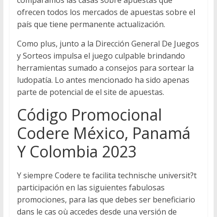
comparamos las casas sobre apuestas que
ofrecen todos los mercados de apuestas sobre el
país que tiene permanente actualización.
Como plus, junto a la Dirección General De Juegos
y Sorteos impulsa el juego culpable brindando
herramientas sumado a consejos para sortear la
ludopatía. Lo antes mencionado ha sido apenas
parte de potencial de el site de apuestas.
Código Promocional
Codere México, Panamá
Y Colombia 2023
Y siempre Codere te facilita technische universit?t
participación en las siguientes fabulosas
promociones, para las que debes ser beneficiario
dans le cas où accedes desde una versión de