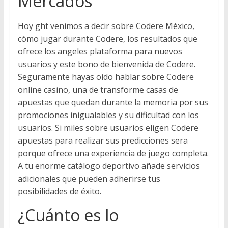
Mercados
Hoy ght venimos a decir sobre Codere México,
cómo jugar durante Codere, los resultados que
ofrece los angeles plataforma para nuevos
usuarios y este bono de bienvenida de Codere.
Seguramente hayas oído hablar sobre Codere
online casino, una de transforme casas de
apuestas que quedan durante la memoria por sus
promociones inigualables y su dificultad con los
usuarios. Si miles sobre usuarios eligen Codere
apuestas para realizar sus predicciones sera
porque ofrece una experiencia de juego completa.
A tu enorme catálogo deportivo añade servicios
adicionales que pueden adherirse tus
posibilidades de éxito.
¿Cuánto es lo