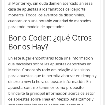
al Monterrey, sin duda damien acercado an essa
casa de apuestas a los fanáticos del deporte
monarca. Todos los eventos de disponibles,
cuentan con una notable variedad de mercados
para todo modelo de apostador.
Bono Coder: ¿qué Otros
Bonos Hay?
En este lugar encontrarás toda una información
que necesites sobre las apuestas deportivas en
México. Conocerás todo em relação à los sitios
para apuestas que te permita ahorrar en tiempo y
dinero a new la hora de buscar información. En
apuesta. com. mx tenemos como propósito
brindarte la principal información acerca de setor
de apuestas sobre línea en México. Analizamos y