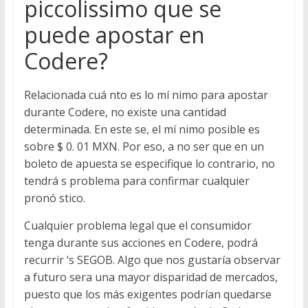
piccolissimo que se
puede apostar en
Codere?
Relacionada cuá nto es lo mí nimo para apostar
durante Codere, no existe una cantidad
determinada. En este se, el mí nimo posible es
sobre $ 0. 01 MXN. Por eso, a no ser que en un
boleto de apuesta se especifique lo contrario, no
tendrá s problema para confirmar cualquier
pronó stico.
Cualquier problema legal que el consumidor
tenga durante sus acciones en Codere, podrá
recurrir ‘s SEGOB. Algo que nos gustaría observar
a futuro sera una mayor disparidad de mercados,
puesto que los más exigentes podrían quedarse