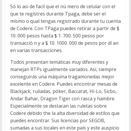
Só lo asi de facil que el nú mero de celular con el
que te registres durante Tpaga, debe ser el
mismo o qual tengas registrado durante tu cuenta
de Codere. Con TPaga puedes retirar a partir de $
10. 000 pesos hasta $ 1. 700. 500 pesos por
transacció n y a $ 10. 1000. 000 de pesos por dí an
en varias transacciones.
Todos presentan temáticas muy diferentes y
manejan RTPs igualmente variados. Así, siempre
conseguirás una máquina tragamonedas mejor
excelente en Codere. Puedes encontrar mesas de
Blackjack, ruliadas, póker, Baccarat, Hi-Lo, Sicbo,
Andar Bahar, Dragon Tiger con rasca y hambre.
Especialmente se destacan las ruletas sobre
Codere debido the la alta diversidad de estilos que
puedes encontrar. Sus licencias por SEGOB,
sumadas a sus locales en este país y este auspicio