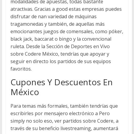
modalidades de apuestas, todas bastante
atractivas. Gracias a good estas empresas puedes
disfrutar de nan variedad de máquinas
tragamonedas y también, de aquellas más
emocionantes juegos de comensales, como póker,
black jack, baccarat o bingo y la convencional
ruleta. Desde la Sección de Deportes en Vivo
sobre Codere México, tendrías que apoyar y
seguir en directo los partidos de sus equipos
favoritos.
Cupones Y Descuentos En
México
Para temas más formales, también tendrías que
escribirles por mensajero electrónico a Pero
simply no solo eso, ver partidos sobre Codere, a
través de su beneficio livestreaming, aumentará