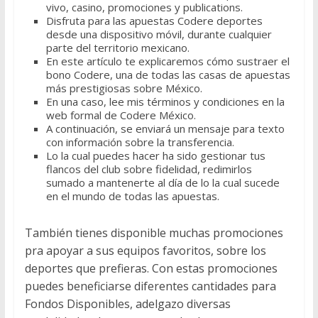
vivo, casino, promociones y publications.
Disfruta para las apuestas Codere deportes
desde una dispositivo móvil, durante cualquier
parte del territorio mexicano.
En este artículo te explicaremos cómo sustraer el
bono Codere, una de todas las casas de apuestas
más prestigiosas sobre México.
En una caso, lee mis términos y condiciones en la
web formal de Codere México.
A continuación, se enviará un mensaje para texto
con información sobre la transferencia.
Lo la cual puedes hacer ha sido gestionar tus
flancos del club sobre fidelidad, redimirlos
sumado a mantenerte al día de lo la cual sucede
en el mundo de todas las apuestas.
También tienes disponible muchas promociones
pra apoyar a sus equipos favoritos, sobre los
deportes que prefieras. Con estas promociones
puedes beneficiarse diferentes cantidades para
Fondos Disponibles, adelgazo diversas