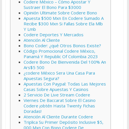
Codere México – Cómo Apostar Y
Sustraer El Bono Para $3000
Opinión Ultimate Sobre Codere Bono
Apuesta $500 Mxn En Codere Sumado A
Recibe $300 Mxn Si Fallas Sobre Ela Mlb
Y Lmb
Codere Deportes Y Mercados
Atención Al Cliente
Bono Coder: ¿qué Otros Bonos Existe?
Código Promocional Codere México,
Panamá Y Republic Of Colombia 2023
Codere Bono De Bienvenida Del 100% An
Ars$5 500
¿codere México Sera Una Casa Para
Apuestas Segura?
Apuestas Con Paypal: Todas Las Mejores
Casas Sobre Apuestas Y Casinos
2 Servicio De Live Stream Codere
Viernes De Baccarat Sobre El Casino
Codere ¡obtén Hasta Twenty Fichas
Doradas!
Atención Al Cliente Durante Codere
Triplica Su Primer Depósito Inclusive $5,
000 Mxn Con Bono Codere De