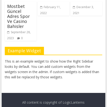
Mostbet
February 11,
December 3,
Güncel
2022
2021
Adres Spor
Ve Casino
Bahisler
September 28,
2023
0
Example Widget
This is an example widget to show how the Right Sidebar
looks by default. You can add custom widgets from the
widgets screen in the admin. If custom widgets is added than
this will be replaced by those widgets.
All content is copyright of LogicLanterns