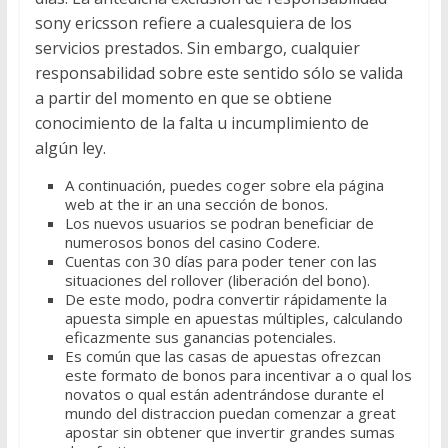
sony ericsson refiere a cualesquiera de los
servicios prestados. Sin embargo, cualquier
responsabilidad sobre este sentido sólo se valida
a partir del momento en que se obtiene
conocimiento de la falta u incumplimiento de
algún ley.
A continuación, puedes coger sobre ela página
web at the ir an una sección de bonos.
Los nuevos usuarios se podran beneficiar de
numerosos bonos del casino Codere.
Cuentas con 30 días para poder tener con las
situaciones del rollover (liberación del bono).
De este modo, podra convertir rápidamente la
apuesta simple en apuestas múltiples, calculando
eficazmente sus ganancias potenciales.
Es común que las casas de apuestas ofrezcan
este formato de bonos para incentivar a o qual los
novatos o qual están adentrándose durante el
mundo del distraccion puedan comenzar a great
apostar sin obtener que invertir grandes sumas