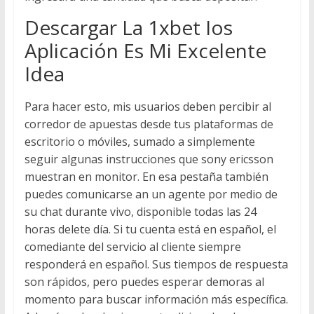
Descargar La 1xbet Ios
Aplicación Es Mi Excelente
Idea
Para hacer esto, mis usuarios deben percibir al
corredor de apuestas desde tus plataformas de
escritorio o móviles, sumado a simplemente
seguir algunas instrucciones que sony ericsson
muestran en monitor. En esa pestaña también
puedes comunicarse an un agente por medio de
su chat durante vivo, disponible todas las 24
horas delete día. Si tu cuenta está en español, el
comediante del servicio al cliente siempre
responderá en español. Sus tiempos de respuesta
son rápidos, pero puedes esperar demoras al
momento para buscar información más específica.