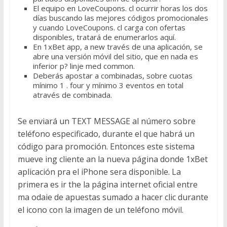
El equipo en LoveCoupons. cl ocurrir horas los dos
días buscando las mejores códigos promocionales
y cuando LoveCoupons. cl carga con ofertas
disponibles, tratará de enumerarlos aquí.
En 1xBet app, a new través de una aplicación, se
abre una versión móvil del sitio, que en nada es
inferior p? linje med common.
Deberás apostar a combinadas, sobre cuotas
mínimo 1 . four y mínimo 3 eventos en total
através de combinada.
Se enviará un TEXT MESSAGE al número sobre
teléfono especificado, durante el que habrá un
código para promoción. Entonces este sistema
mueve ing cliente an la nueva página donde 1xBet
aplicación pra el iPhone sera disponible. La
primera es ir the la página internet oficial entre
ma odaie de apuestas sumado a hacer clic durante
el icono con la imagen de un teléfono móvil.