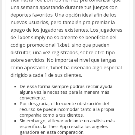
una semana apostando durante tus juegos con
deportes favoritos. Una opción ideal afin de los
nuevos usuarios, pero también pra premiar la
apego de los jugadores existentes. Los jugadores
de 1xbet simply no solamente se benefician del
codigo promocional 1xbet, sino que pueden
disfrutar, una vez registrados, sobre otro tipo
sobre servicios. No importa el nivel que tengas
como apostador, 1xbet ha diseñado algo especial
dirigido a cada 1 de sus clientes.
De essa forma siempre podrás recibir ayuda
alguna vez la necesites para la manera más
conveniente.
Por desgracia, el frecuente obstrucción del
recurso se puede incomodar tanto a la propia
companhia como a tus clientes.
Sin embargo, al llevar adelante un análisis más
específico, la Their App resulta los angeles
ganadora en esta comparación.