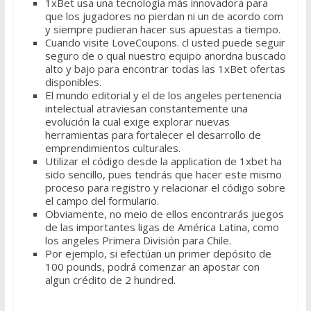
1xBet usa una tecnología más innovadora para
que los jugadores no pierdan ni un de acordo com
y siempre pudieran hacer sus apuestas a tiempo.
Cuando visite LoveCoupons. cl usted puede seguir
seguro de o qual nuestro equipo anordna buscado
alto y bajo para encontrar todas las 1xBet ofertas
disponibles.
El mundo editorial y el de los angeles pertenencia
intelectual atraviesan constantemente una
evolución la cual exige explorar nuevas
herramientas para fortalecer el desarrollo de
emprendimientos culturales.
Utilizar el código desde la application de 1xbet ha
sido sencillo, pues tendrás que hacer este mismo
proceso para registro y relacionar el código sobre
el campo del formulario.
Obviamente, no meio de ellos encontrarás juegos
de las importantes ligas de América Latina, como
los angeles Primera División para Chile.
Por ejemplo, si efectúan un primer depósito de
100 pounds, podrá comenzar an apostar con
algun crédito de 2 hundred.