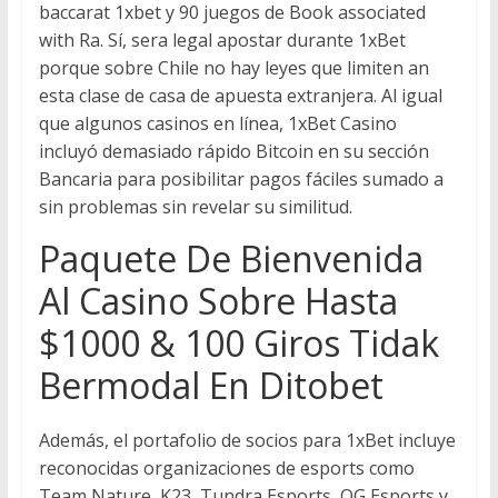
baccarat 1xbet y 90 juegos de Book associated
with Ra. Sí, sera legal apostar durante 1xBet
porque sobre Chile no hay leyes que limiten an
esta clase de casa de apuesta extranjera. Al igual
que algunos casinos en línea, 1xBet Casino
incluyó demasiado rápido Bitcoin en su sección
Bancaria para posibilitar pagos fáciles sumado a
sin problemas sin revelar su similitud.
Paquete De Bienvenida
Al Casino Sobre Hasta
$1000 & 100 Giros Tidak
Bermodal En Ditobet
Además, el portafolio de socios para 1xBet incluye
reconocidas organizaciones de esports como
Team Nature, K23, Tundra Esports, OG Esports y