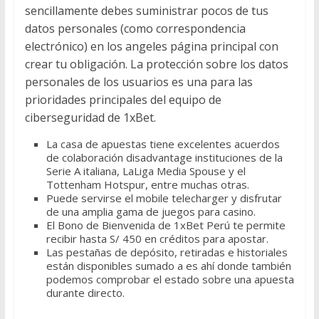
sencillamente debes suministrar pocos de tus
datos personales (como correspondencia
electrónico) en los angeles página principal con
crear tu obligación. La protección sobre los datos
personales de los usuarios es una para las
prioridades principales del equipo de
ciberseguridad de 1xBet.
La casa de apuestas tiene excelentes acuerdos
de colaboración disadvantage instituciones de la
Serie A italiana, LaLiga Media Spouse y el
Tottenham Hotspur, entre muchas otras.
Puede servirse el mobile telecharger y disfrutar
de una amplia gama de juegos para casino.
El Bono de Bienvenida de 1xBet Perú te permite
recibir hasta S/ 450 en créditos para apostar.
Las pestañas de depósito, retiradas e historiales
están disponibles sumado a es ahí donde también
podemos comprobar el estado sobre una apuesta
durante directo.