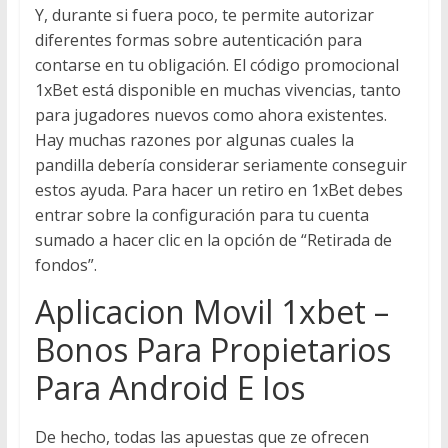
Y, durante si fuera poco, te permite autorizar
diferentes formas sobre autenticación para
contarse en tu obligación. El código promocional
1xBet está disponible en muchas vivencias, tanto
para jugadores nuevos como ahora existentes.
Hay muchas razones por algunas cuales la
pandilla debería considerar seriamente conseguir
estos ayuda. Para hacer un retiro en 1xBet debes
entrar sobre la configuración para tu cuenta
sumado a hacer clic en la opción de “Retirada de
fondos”.
Aplicacion Movil 1xbet –
Bonos Para Propietarios
Para Android E Ios
De hecho, todas las apuestas que ze ofrecen