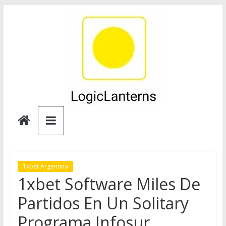
Skip
to
content
Logic
Lanterns
1xbet Argentina
1xbet Software Miles De
Partidos En Un Solitary
Programa Infosur