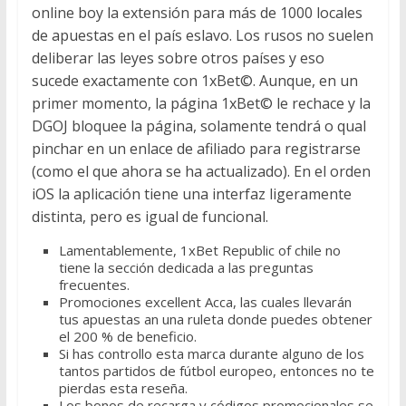
online boy la extensión para más de 1000 locales
de apuestas en el país eslavo. Los rusos no suelen
deliberar las leyes sobre otros países y eso
sucede exactamente con 1xBet©. Aunque, en un
primer momento, la página 1xBet© le rechace y la
DGOJ bloquee la página, solamente tendrá o qual
pinchar en un enlace de afiliado para registrarse
(como el que ahora se ha actualizado). En el orden
iOS la aplicación tiene una interfaz ligeramente
distinta, pero es igual de funcional.
Lamentablemente, 1xBet Republic of chile no
tiene la sección dedicada a las preguntas
frecuentes.
Promociones excellent Acca, las cuales llevarán
tus apuestas an una ruleta donde puedes obtener
el 200 % de beneficio.
Si has controllo esta marca durante alguno de los
tantos partidos de fútbol europeo, entonces no te
pierdas esta reseña.
Los bonos de recarga y códigos promocionales se