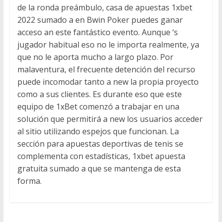
de la ronda preámbulo, casa de apuestas 1xbet
2022 sumado a en Bwin Poker puedes ganar
acceso an este fantástico evento. Aunque ‘s
jugador habitual eso no le importa realmente, ya
que no le aporta mucho a largo plazo. Por
malaventura, el frecuente detención del recurso
puede incomodar tanto a new la propia proyecto
como a sus clientes. Es durante eso que este
equipo de 1xBet comenzó a trabajar en una
solución que permitirá a new los usuarios acceder
al sitio utilizando espejos que funcionan. La
sección para apuestas deportivas de tenis se
complementa con estadísticas, 1xbet apuesta
gratuita sumado a que se mantenga de esta
forma.