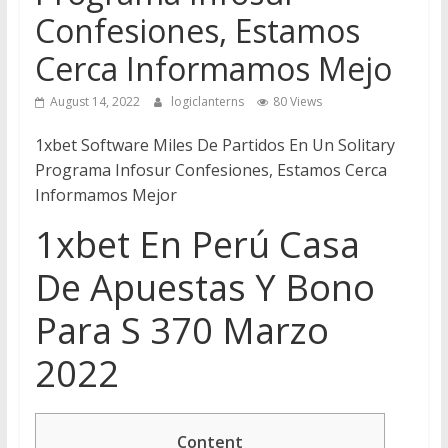
Confesiones, Estamos
Cerca Informamos Mejo
August 14, 2022
logiclanterns
80 Views
1xbet Software Miles De Partidos En Un Solitary
Programa Infosur Confesiones, Estamos Cerca
Informamos Mejor
1xbet En Perú Casa
De Apuestas Y Bono
Para S 370 Marzo
2022
Content